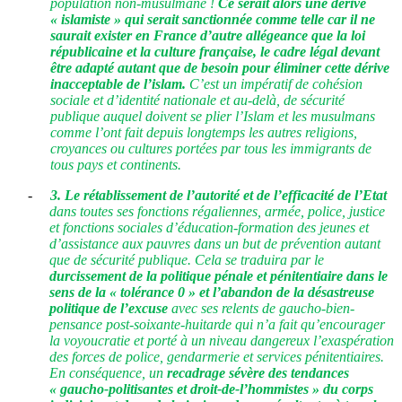
population non-musulmane !
Ce serait alors une dérive
« islamiste » qui serait sanctionnée comme telle car il ne
saurait exister en France d’autre allégeance que la loi
républicaine et la culture française, le cadre légal devant
être adapté autant que de besoin pour éliminer cette dérive
inacceptable de l’islam.
C’est un impératif de cohésion
sociale et d’identité nationale et au-delà, de sécurité
publique auquel doivent se plier l’Islam et les musulmans
comme l’ont fait depuis longtemps les autres religions,
croyances ou cultures portées par tous les immigrants de
tous pays et continents.
-
3. Le rétablissement de l’autorité et de l’efficacité de l’Etat
dans toutes ses fonctions régaliennes, armée, police, justice
et fonctions sociales d’éducation-formation des jeunes et
d’assistance aux pauvres dans un but de prévention autant
que de sécurité publique. Cela se traduira
par le
durcissement de la politique pénale et pénitentiaire dans le
sens de la « tolérance 0 » et l’abandon de la désastreuse
politique de l’excuse
avec ses relents de gaucho-bien-
pensance post-soixante-huitarde qui n’a fait qu’encourager
la voyoucratie et porté à un niveau dangereux l’exaspération
des forces de police, gendarmerie et services pénitentiaires.
En conséquence, un
recadrage sévère des tendances
« gaucho-politisantes et droit-de-l’hommistes » du corps