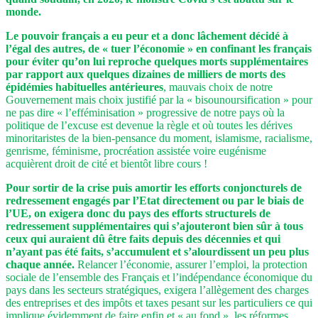
monde.
Le pouvoir français a eu peur et a donc lâchement décidé à
l’égal des autres, de « tuer l’économie » en confinant les français
pour éviter qu’on lui reproche quelques morts supplémentaires
par rapport aux quelques dizaines de milliers de morts des
épidémies habituelles antérieures
, mauvais choix de notre
Gouvernement mais choix justifié par la « bisounoursification » pour
ne pas dire « l’efféminisation » progressive de notre pays où la
politique de l’excuse est devenue la règle et où toutes les dérives
minoritaristes de la bien-pensance du moment, islamisme, racialisme,
genrisme, féminisme, procréation assistée voire eugénisme
acquièrent droit de cité et bientôt libre cours !
Pour sortir de la crise puis amortir les efforts conjoncturels de
redressement engagés par l’Etat directement ou par le biais de
l’UE, on exigera donc du pays des efforts structurels de
redressement supplémentaires qui s’ajouteront bien sûr à tous
ceux qui auraient dû être faits depuis des décennies et qui
n’ayant pas été faits, s’accumulent et s’alourdissent un peu plus
chaque année.
Relancer l’économie,
assurer l’emploi, la protection
sociale de l’ensemble des Français et l’indépendance économique du
pays dans les secteurs stratégiques, exigera l’allègement des charges
des entreprises et des impôts et taxes pesant sur les particuliers ce qui
implique évidemment de faire enfin et « au fond », les réformes