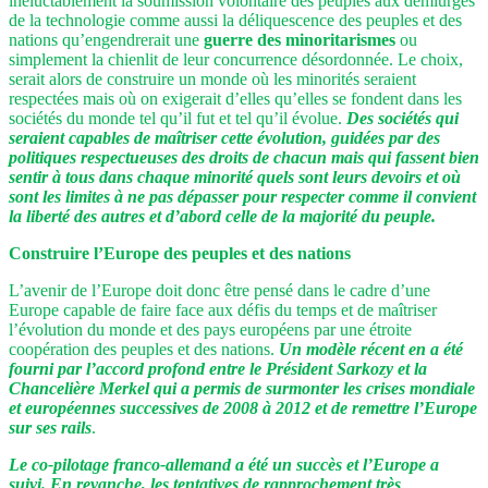
inéluctablement la soumission volontaire des peuples aux démiurges
de la technologie comme aussi la déliquescence des peuples et des
nations qu’engendrerait une
guerre des minoritarismes
ou
simplement la chienlit de leur concurrence désordonnée. Le choix,
serait alors de construire un monde où les minorités seraient
respectées mais où on exigerait d’elles qu’elles se fondent dans les
sociétés du monde tel qu’il fut et tel qu’il évolue.
Des sociétés qui
seraient capables de maîtriser cette évolution, guidées par des
politiques respectueuses des droits de chacun mais qui fassent bien
sentir à tous dans chaque minorité quels sont leurs devoirs et où
sont les limites à ne pas dépasser pour respecter comme il convient
la liberté des autres et d’abord celle de la majorité du peuple.
Construire l’Europe des peuples et des nations
L’avenir de l’Europe doit donc être pensé dans le cadre d’une
Europe capable de faire face aux défis du temps et de maîtriser
l’évolution du monde et des pays européens par une étroite
coopération des peuples et des nations.
Un modèle récent en a été
fourni par l’accord profond entre le Président Sarkozy et la
Chancelière Merkel qui a permis de surmonter les crises mondiale
et européennes successives de 2008 à 2012 et de remettre l’Europe
sur ses rails
.
Le co-pilotage franco-allemand a été un succès et l’Europe a
suivi. En revanche, les tentatives de rapprochement très