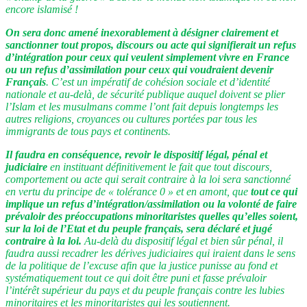
encore islamisé !
On sera donc amené inexorablement à désigner clairement et
sanctionner tout propos, discours ou acte qui signifierait un refus
d’intégration pour ceux qui veulent simplement vivre en France
ou un refus d’assimilation pour ceux qui voudraient devenir
Français
. C’est un impératif de cohésion sociale et d’identité
nationale et au-delà, de sécurité publique auquel doivent se plier
l’Islam et les musulmans comme l’ont fait depuis longtemps les
autres religions, croyances ou cultures portées par tous les
immigrants de tous pays et continents.
Il faudra en conséquence, revoir le dispositif légal, pénal et
judiciaire
en instituant définitivement le fait que tout discours,
comportement ou acte qui serait contraire à la loi sera sanctionné
en vertu du principe de « tolérance 0 » et en amont, que
tout ce qui
implique un refus d’intégration/assimilation ou la volonté de faire
prévaloir des préoccupations minoritaristes quelles qu’elles soient,
sur la loi de l’Etat et du peuple français, sera déclaré et jugé
contraire à la loi.
Au-delà du dispositif légal et bien sûr pénal, il
faudra aussi recadrer les dérives judiciaires qui iraient dans le sens
de la politique de l’excuse afin que la justice punisse au fond et
systématiquement tout ce qui doit être puni et fasse prévaloir
l’intérêt supérieur du pays et du peuple français contre les lubies
minoritaires et les minoritaristes qui les soutiennent.