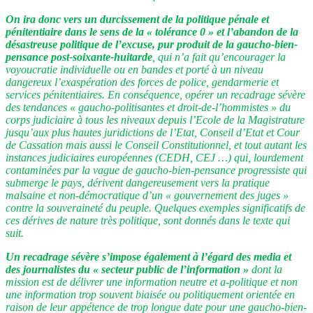
On ira donc vers un durcissement de la politique pénale et
pénitentiaire dans le sens de la « tolérance 0 » et l’abandon de la
désastreuse politique de l’excuse, pur produit de la gaucho-bien-
pensance post-soixante-huitarde
, qui n’a fait qu’encourager la
voyoucratie individuelle ou en bandes et porté à un niveau
dangereux l’exaspération des forces de police, gendarmerie et
services pénitentiaires. En conséquence, opérer un recadrage sévère
des tendances « gaucho-politisantes et droit-de-l’hommistes » du
corps judiciaire à tous les niveaux depuis l’Ecole de la Magistrature
jusqu’aux plus hautes juridictions de l’Etat, Conseil d’Etat et Cour
de Cassation mais aussi le Conseil Constitutionnel, et tout autant les
instances judiciaires européennes (CEDH, CEJ …) qui, lourdement
contaminées par la vague de gaucho-bien-pensance progressiste qui
submerge le pays, dérivent dangereusement vers la pratique
malsaine et non-démocratique d’un « gouvernement des juges »
contre la souveraineté du peuple. Quelques exemples significatifs de
ces dérives de nature très politique, sont donnés dans le texte qui
suit.
Un recadrage sévère s’impose également à l’égard des media et
des journalistes du « secteur public de l’information »
dont la
mission est de délivrer une information neutre et a-politique et non
une information trop souvent biaisée ou politiquement orientée en
raison de leur appétence de trop longue date pour une gaucho-bien-