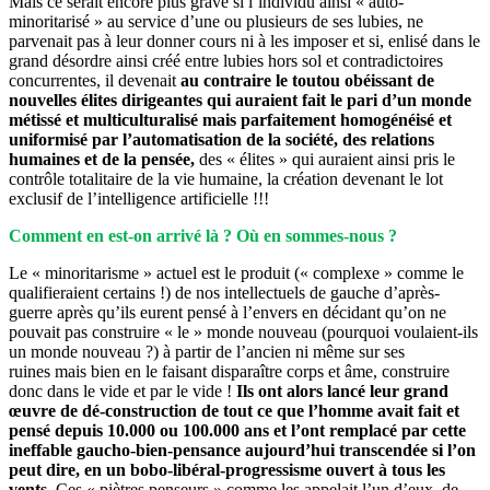
Mais ce serait encore plus grave si l’individu ainsi « auto-
minoritarisé » au service d’une ou plusieurs de ses lubies, ne
parvenait pas à leur donner cours ni à les imposer et si, enlisé dans le
grand désordre ainsi créé entre lubies hors sol et contradictoires
concurrentes, il devenait
au contraire le toutou obéissant de
nouvelles élites dirigeantes qui auraient fait le pari d’un monde
métissé et multiculturalisé mais parfaitement homogénéisé et
uniformisé par l’automatisation de la société, des relations
humaines et de la pensée,
des « élites » qui auraient ainsi pris le
contrôle totalitaire de la vie humaine, la création devenant le lot
exclusif de l’intelligence artificielle !!!
Comment en est-on arrivé là ? Où en sommes-nous ?
Le « minoritarisme » actuel est le produit (« complexe » comme le
qualifieraient certains !) de nos intellectuels de gauche d’après-
guerre après qu’ils eurent pensé à l’envers en décidant qu’on ne
pouvait pas construire « le » monde nouveau (pourquoi voulaient-ils
un monde nouveau ?) à partir de l’ancien ni même sur ses
ruines mais bien en le faisant disparaître corps et âme, construire
donc dans le vide et par le vide !
Ils ont alors lancé leur grand
œuvre de dé-construction de tout ce que l’homme avait fait et
pensé depuis 10.000 ou 100.000 ans et l’ont remplacé par cette
ineffable gaucho-bien-pensance aujourd’hui transcendée si l’on
peut dire, en un bobo-libéral-progressisme ouvert à tous les
vents.
Ces « piètres penseurs » comme les appelait l’un d’eux, de