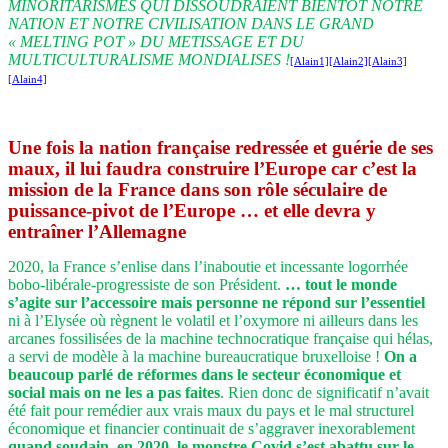
MINORITARISMES QUI DISSOUDRAIENT BIENTÔT NOTRE
NATION ET NOTRE CIVILISATION DANS LE GRAND
« MELTING POT » DU METISSAGE ET DU
MULTICULTURALISME MONDIALISES !
[Alain1]
[Alain2]
[Alain3]
[Alain4]
Une fois la nation française redressée et guérie de ses
maux, il lui faudra construire l’Europe car c’est la
mission de la France dans son rôle séculaire de
puissance-pivot de l’Europe … et elle devra y
entraîner l’Allemagne
2020, la France s’enlise dans l’inaboutie et incessante logorrhée
bobo-libérale-progressiste de son Président.
… tout le monde
s’agite sur l’accessoire mais personne ne répond sur l’essentiel
ni à l’Elysée où règnent le volatil et l’oxymore ni ailleurs dans les
arcanes fossilisées de la machine technocratique française qui hélas,
a servi de modèle à la machine bureaucratique bruxelloise !
On a
beaucoup parlé de réformes dans le secteur économique et
social mais on ne les a pas faites
. Rien donc de significatif n’avait
été fait pour remédier aux vrais maux du pays et le mal structurel
économique et financier continuait de s’aggraver inexorablement
quand soudain, en 2020, le monstre Covid
s’est abattu sur le