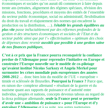
économiques et sociales qu’on aurait dû commencer à faire depuis
trente ans (retraites, alignement des régimes spéciaux, révision des
missions, fonctions, procédures et moyens des entités de l’ensemble
du secteur public économique, social ou administratif, flexibilisation
du droit du travail et réajustement des normes qui encadrent la
production ou la distribution, …).
R
établir les grands équilibres au
plus vite
passe inéluctablement par des réformes profondes de la
gestion et des structures économiques et sociales de l’Etat et du
secteur public ainsi que par l’« effectivisation » optimum des choix
de dépenses donc revenir
aussitôt que possible à une gestion saine
de nos finances publiques
,
C’est à ce prix que la France pourra reconquérir la confiance
perdue de l’Allemagne pour reprendre l’initiative en Europe et
construire l’Europe nouvelle sur le modèle de co-pilotage
qu’avaient institué Nicolas Sarkozy et Angela Merkel pour
surmonter les crises mondiale puis européennes des années
2008-2012
… donc bien loin du modèle de l’UE « européiste »
timide et sclérosée de Bruxelles.
Pourquoi la France ?
Parce que,
en raison du« complexe allemand » résultant de la guerre et du
nazisme quant aux rapports de puissance et d’autorité entre
individus, peuples et nations, concepts devenus tabous au regard de
la doxa politique allemande,
seule la France peut se permettre
d’avoir une « ambition de puissance » pour l’Europe et d’y
entraîner l’Allemagne
et à sa suite, nos autres partenaires.