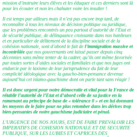
mission d’instruire leurs élèves et les éduquer et ces derniers sont là
pour les écouter et non les chahuter voire les insulter !
Il est temps par ailleurs mais il n’est pas encore trop tard, de
reconnaître à tous les niveaux de décision politique ou juridique,
que les problèmes rencontrés un peu partout d’autorité de l’Etat et
de sécurité publique, de délinquance croissante dans nos banlieues
et en particulier de délitement de la discipline sociale et de la
cohésion nationale, sont d’abord le fait de
l’immigration massive et
incontrôlée
que nos gouvernants ont laissé passer depuis cinq
décennies sans même tenter de la cadrer, qu’ils ont même favorisée
par toutes sortes d’aides sociales et familiales et que nos juges ont
endurcie par le laxisme de leur jurisprudence du fait de leur
complicité idéologique avec la gaucho-bien-pensance devenue
aujourd’hui cet islamo-gauchisme dont on parle tant sans réagir !
Il est donc urgent pour notre démocratie et vital pour la France de
rétablir l’autorité de l’Etat et d’abord celle de sa justice en la
ramenant au principe de base de « tolérance 0 » et en lui donnant
les moyens de le faire pour ne plus retomber dans les dérives trop
bien-pensantes de notre gauchisme judiciaire et pénal.
L’URGENCE DE NOS JOURS, EST DE FAIRE PREVALOIR LES
IMPERATIFS DE COHESION NATIONALE ET DE SECURITE
PUBLIQUE, SUR LES LUBIES ET CAPRICES DES