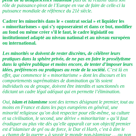
rôle de puissance-pivot de l’Europe en vue de faire de celle-ci la
puissance mondiale de référence du 21è siècle.
Cadrer les minorités dans le « contrat social » et liquider les
« minoritarismes » qui s’y opposeraient et dans ce but, modifier
au fond ou même créer s’il le faut, le cadre législatif ou
institutionnel adapté au niveau national et au niveau européen
ou international.
Les minorités se doivent de rester discrètes, de célébrer leurs
pratiques dans la sphère privée, de ne pas en faire le prosélytisme
dans la sphère publique et moins encore, de tenter d’imposer leurs
idées, préférences ou pratiques au reste de la société.
C’est là en
effet, que commence le « minoritarisme » dont les discours et les
comportements suprématistes de domination qu’ils soient
individuels ou de groupe, doivent être interdits et sanctionnés en
édictant un cadre légal adéquat qui en permette l’élimination.
Oui,
islam et islamisme
sont des termes désignant le premier, tout au
moins en France et dans les pays européens en général, une
minorité religieuse qu’on doit respecter pour elle-même, sa culture
et sa civilisation, le second, une dérive « minoritariste » qu’il faut
éradiquer au plus vite dès qu’elle apparaît car son objectif premier
est d’islamiser de gré ou de force, le Dar el Harb, c’est à dire le
« champ de la guerre » à savoir le monde non-islamique … ou non