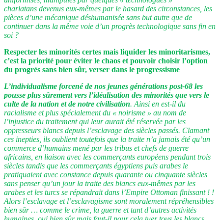
charlatans devenus eux-mêmes par le hasard des circonstances, les
pièces d’une mécanique déshumanisée sans but autre que de
continuer dans la même voie d’un progrès technologique sans fin en
soi ?
Respecter les minorités certes mais liquider les minoritarismes,
c’est la priorité pour éviter le chaos et pouvoir choisir l’option
du progrès sans bien sûr, verser dans le progressisme
L’individualisme forcené de nos jeunes générations post-68 les
pousse plus sûrement vers l’idéalisation des minorités que vers le
culte de la nation et de notre civilisation
. Ainsi en est-il du
racialisme et plus spécialement du « noirisme » au nom de
l’injustice du traitement qui leur aurait été réservée par les
oppresseurs blancs depuis l’esclavage des siècles passés. Clamant
ces inepties, ils oublient toutefois que la traite n’a jamais été qu’un
commerce d’humains mené par les tribus et chefs de guerre
africains, en liaison avec les commerçants européens pendant trois
siècles tandis que les commerçants égyptiens puis arabes le
pratiquaient avec constance depuis quarante ou cinquante siècles
sans penser qu’un jour la traite des blancs eux-mêmes par les
arabes et les turcs se répandrait dans l’Empire Ottoman finissant ! !
Alors l’esclavage et l’esclavagisme sont moralement répréhensibles
bien sûr … comme le crime, la guerre et tant d’autres activités
humaines, oui bien sûr mais faut-il pour cela tuer tous les blancs,