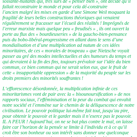
soixante-huitards qui, très sûrs de « penser bien », ont décidé qu’il
fallait reconstruire le monde et pour cela dé-construire
l’ancien malgré les mises en garde d’une Simone Weil moquant la
fragilité de leurs belles constructions théoriques qui venaient
régulièrement se fracasser sur l’écueil des réalités ! Imprégnés de
l’erreur marxiste mais quelque peu « freudisés » , ils ont ouvert la
porte au flux des « bourdieuseries » de la gaucho-bien-pensance
puis du bobo-libéral-progressisme en allant dans le sens d’une
mondialisation et d’une multiplication ad nutum de ces idées
minoritaires, de ces « morales de troupeau » que Nietzsche voyait
passer au gré des modes intellectuelles et des humeurs du temps et
qui devraient à la fin des fins, toujours prévaloir sur l’idée du bien
commun, ce bien commun qui ne serait selon eux, que le fruit de
cette « insupportable oppression » de la majorité du peuple sur les
droits premiers des minorités souffrantes !
L‘efflorescence désordonnée, la multiplication infinie de ces
minoritarismes vont de pair avec la « bisounoursification » de nos
rapports sociaux, l’efféminisation et la peur du combat qui envahit
notre société et l’emmène sur le chemin de la déliquescence de notre
civilisation. Le pouvoir politique lui-même fait tout, jusqu’au pire,
pour obtenir le pouvoir et le garder mais il n’exerce pas le pouvoir.
IL A PEUR ! Aujourd’hui, on ne se bat plus contre le mal, on laisse
faire car l’horizon de la pensée se limite à l’individu et à ce qu’il
croit être son bonheur ou son intérêt sans donner une quelconque