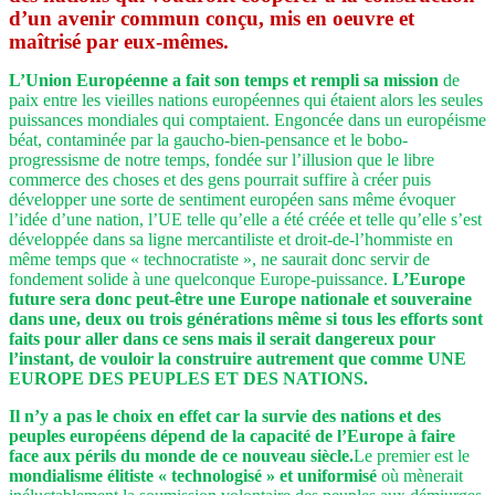
d’un avenir commun conçu, mis en oeuvre et
maîtrisé par eux-mêmes.
L’Union Européenne a fait son temps et rempli sa mission
de
paix entre les vieilles nations européennes qui étaient alors les seules
puissances mondiales qui comptaient. Engoncée dans un européisme
béat, contaminée par la gaucho-bien-pensance et le bobo-
progressisme de notre temps, fondée sur l’illusion que le libre
commerce des choses et des gens pourrait suffire à créer puis
développer une sorte de sentiment européen sans même évoquer
l’idée d’une nation, l’UE telle qu’elle a été créée et telle qu’elle s’est
développée dans sa ligne mercantiliste et droit-de-l’hommiste en
même temps que « technocratiste », ne saurait donc servir de
fondement solide à une quelconque Europe-puissance.
L’Europe
future sera donc peut-être une Europe nationale et souveraine
dans une, deux ou trois générations même si tous les efforts sont
faits pour aller dans ce sens mais il serait dangereux pour
l’instant, de vouloir la construire autrement que comme UNE
EUROPE DES PEUPLES ET DES NATIONS.
Il n’y a pas le choix en effet car la survie des nations et des
peuples européens dépend de la capacité de l’Europe à faire
face aux périls du monde de ce nouveau siècle.
Le premier est le
mondialisme élitiste « technologisé » et uniformisé
où mènerait