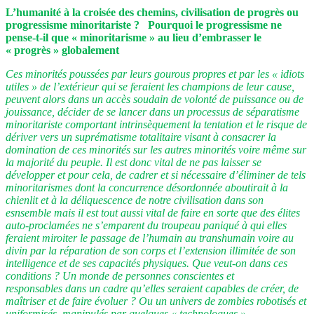
L’humanité à la croisée des chemins, civilisation de progrès ou
progressisme minoritariste ? Pourquoi le progressisme ne
pense-t-il que « minoritarisme » au lieu d’embrasser le
« progrès » globalement
Ces minorités poussées par leurs gourous propres et par les « idiots
utiles » de l’extérieur qui se feraient les champions de leur cause,
peuvent alors dans un accès soudain de volonté de puissance ou de
jouissance, décider de se lancer dans un processus de séparatisme
minoritariste comportant intrinsèquement la tentation et le risque de
dériver vers un suprématisme totalitaire visant à consacrer la
domination de ces minorités sur les autres minorités voire même sur
la majorité du peuple. Il est donc vital de ne pas laisser se
développer et pour cela, de cadrer et si nécessaire d’éliminer de tels
minoritarismes dont la concurrence désordonnée aboutirait à la
chienlit et à la déliquescence de notre civilisation dans son
esnsemble mais il est tout aussi vital de faire en sorte que des élites
auto-proclamées ne s’emparent du troupeau paniqué à qui elles
feraient miroiter le passage de l’humain au transhumain voire au
divin par la réparation de son corps et l’extension illimitée de son
intelligence et de ses capacités physiques. Que veut-on dans ces
conditions ? Un monde de personnes conscientes et
responsables dans un cadre qu’elles seraient capables de créer, de
maîtriser et de faire évoluer ? Ou un univers de zombies robotisés et
uniformisés, manipulés par quelques « technologues »