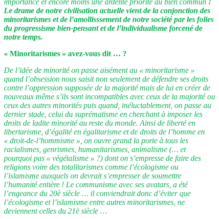
importance et encore moins une ardente priorité au bien commun
!
Le drame de notre civilisation actuelle vient de la conjonction des
minoritarismes et de l’amollisssement de notre société par les folies
du progressisme bien-pensant et de l’individualisme forcené de
notre temps.
« Minoritarismes » avez-vous dit … ?
De l’idée de minorité on passe aisément au « minoritarisme »
quand l’obsession nous saisit non seulement de défendre ses droits
contre l’oppression supposée de la majorité mais de lui en créer de
nouveaux même s’ils sont incompatibles avec ceux de la majorité ou
ceux des autres minorités puis quand, inéluctablement, on passe au
dernier stade, celui du suprématisme en cherchant à imposer les
droits de ladite minorité au reste du monde. Ainsi de liberté en
libertarisme, d’égalité en égalitarisme et de droits de l’homme en
« droit-de-l’hommisme », on ouvre grand la porte à tous les
racialismes, genrismes, humanitarismes, animalisme (… et
pourquoi pas « végétalisme » ?) dont on s’empresse de faire des
religions voire des totalitarismes comme l’écologisme ou
l’islamisme auxquels on devrait s’empresser de soumettre
l’humanité entière ! Le communisme avec ses avatars, a été
l’engeance du 20è siècle … il conviendrait donc d’éviter que
l’écologisme et l’islamisme entre autres minoritarismes, ne
deviennent celles du 21è siècle …