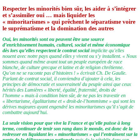
Respecter les minorités bien sûr, les aider à s’intégrer
et s’assimiler oui … mais liquider les
« minoritarismes » qui prêchent le séparatisme voire
le suprématisme et la domination des autres
Oui, les minorités sont ou peuvent être une source
d’enrichissement humain, culturel, social et même économique
dès lors qu’elles respectent le contrat social
implicite qu’elles
nouent avec notre pays quand elles y vivent ou s’y installent. « Nous
sommes quand même avant tout un peuple européen de race
blanche, de culture grecque et latine et de religion chrétienne.
Qu’on ne se raconte pas d’histoires ! » écrivait Ch. De Gaulle.
Parlant de contrat social, il conviendra d’ajouter à cela, les
principes de démocratie et souveraineté du peuple ainsi que ceux
hérités des Lumières « liberté, égalité, fraternité, droits de
l’homme » mais à condition bien sûr, de ne pas les travestir en
« libertarisme, égalitarisme et « droit-de-l’hommisme » qui sont les
dérives majeures ayant engendré les minoritarismes qu’il s’agit de
combattre aujourd’hui.
La seule vision pour que vive la France et qu’elle puisse à long
terme, continuer de tenir son rang dans le monde, est donc de la
redresser en liquidant les « minoritarismes » qui l’entraînent sur la
pente de la déliquescence nationale
puis de la rétablir dans son