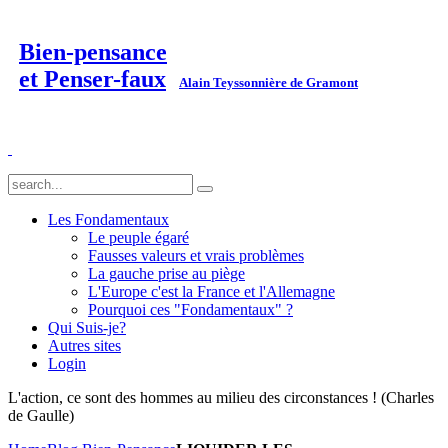
Bien-pensance
et Penser-faux
Alain Teyssonnière de Gramont
Les Fondamentaux
Le peuple égaré
Fausses valeurs et vrais problèmes
La gauche prise au piège
L'Europe c'est la France et l'Allemagne
Pourquoi ces "Fondamentaux" ?
Qui Suis-je?
Autres sites
Login
L'action, ce sont des hommes au milieu des circonstances ! (Charles
de Gaulle)