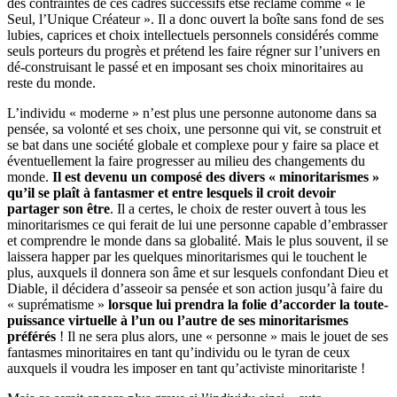
des contraintes de ces cadres successifs etse réclame comme « le
Seul, l’Unique Créateur ». Il a donc ouvert la boîte sans fond de ses
lubies, caprices et choix intellectuels personnels considérés comme
seuls porteurs du progrès et prétend les faire régner sur l’univers en
dé-construisant le passé et en imposant ses choix minoritaires au
reste du monde.
L’individu « moderne » n’est plus une personne autonome dans sa
pensée, sa volonté et ses choix, une personne qui vit, se construit et
se bat dans une société globale et complexe pour y faire sa place et
éventuellement la faire progresser au milieu des changements du
monde.
Il est devenu un composé des divers « minoritarismes »
qu’il se plaît à fantasmer et entre lesquels il croit devoir
partager son être
. Il a certes, le choix de rester ouvert à tous les
minoritarismes ce qui ferait de lui une personne capable d’embrasser
et comprendre le monde dans sa globalité. Mais le plus souvent, il se
laissera happer par les quelques minoritarismes qui le touchent le
plus, auxquels il donnera son âme et sur lesquels confondant Dieu et
Diable, il décidera d’asseoir sa pensée et son action jusqu’à faire du
« suprématisme »
lorsque lui prendra la folie d’accorder la toute-
puissance virtuelle à l’un ou l’autre de ses minoritarismes
préférés
! Il ne sera plus alors, une « personne » mais le jouet de ses
fantasmes minoritaires en tant qu’individu ou le tyran de ceux
auxquels il voudra les imposer en tant qu’activiste minoritariste !