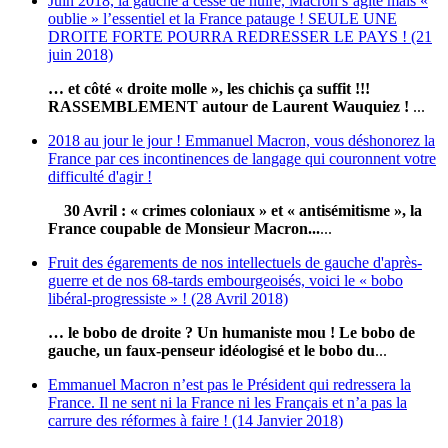
Juin 2018, la gauche a cessé de nuire, Macron s’agite mais «
oublie » l’essentiel et la France patauge ! SEULE UNE
DROITE FORTE POURRA REDRESSER LE PAYS ! (21
juin 2018)
… et côté « droite molle », les chichis ça suffit !!!
RASSEMBLEMENT autour de Laurent Wauquiez !
...
2018 au jour le jour ! Emmanuel Macron, vous déshonorez la
France par ces incontinences de langage qui couronnent votre
difficulté d'agir !
30 Avril : « crimes coloniaux » et « antisémitisme », la
France coupable de Monsieur Macron...
...
Fruit des égarements de nos intellectuels de gauche d'après-
guerre et de nos 68-tards embourgeoisés, voici le « bobo
libéral-progressiste » ! (28 Avril 2018)
… le bobo de droite ? Un humaniste mou ! Le bobo de
gauche, un faux-penseur idéologisé et le bobo du
...
Emmanuel Macron n’est pas le Président qui redressera la
France. Il ne sent ni la France ni les Français et n’a pas la
carrure des réformes à faire ! (14 Janvier 2018)