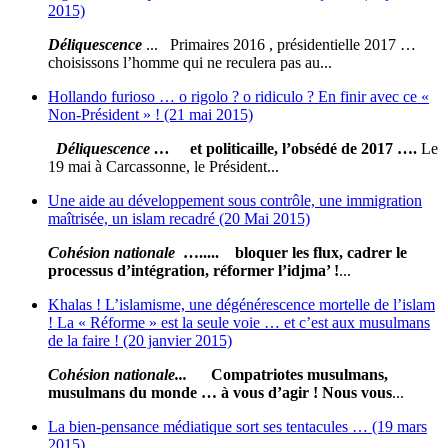
2015)
Déliquescence
... Primaires 2016 , présidentielle 2017 …
choisissons l’homme qui ne reculera pas au...
Hollando furioso … o rigolo ? o ridiculo ? En finir avec ce «
Non-Président » ! (21 mai 2015)
Déliquescence
…
et politicaille, l’obsédé de 2017 ….
Le
19 mai à Carcassonne, le Président...
Une aide au développement sous contrôle, une immigration
maîtrisée, un islam recadré (20 Mai 2015)
Cohésion nationale
…..... bloquer les flux, cadrer le
processus d’intégration, réformer l’idjma’ !
...
Khalas ! L’islamisme, une dégénérescence mortelle de l’islam
! La « Réforme » est la seule voie … et c’est aux musulmans
de la faire ! (20 janvier 2015)
Cohésion nationale...
Compatriotes musulmans,
musulmans du monde … à vous d’agir !
Nous vous
...
La bien-pensance médiatique sort ses tentacules … (19 mars
2015)