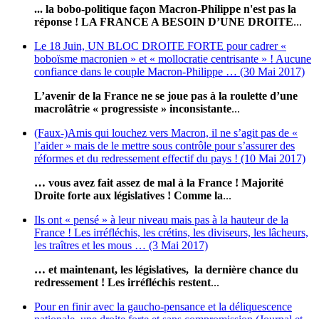
... la bobo-politique façon Macron-Philippe n'est pas la
réponse ! LA FRANCE A BESOIN D’UNE DROITE
...
Le 18 Juin, UN BLOC DROITE FORTE pour cadrer «
boboïsme macronien » et « mollocratie centrisante » ! Aucune
confiance dans le couple Macron-Philippe … (30 Mai 2017)
L’avenir de la France ne se joue pas à la roulette d’une
macrolâtrie « progressiste » inconsistante
...
(Faux-)Amis qui louchez vers Macron, il ne s’agit pas de «
l’aider » mais de le mettre sous contrôle pour s’assurer des
réformes et du redressement effectif du pays ! (10 Mai 2017)
… vous avez fait assez de mal à la France ! Majorité
Droite forte aux législatives !
Comme la
...
Ils ont « pensé » à leur niveau mais pas à la hauteur de la
France ! Les irréfléchis, les crétins, les diviseurs, les lâcheurs,
les traîtres et les mous … (3 Mai 2017)
… et maintenant, les législatives, la dernière chance du
redressement !
Les irréfléchis restent
...
Pour en finir avec la gaucho-pensance et la déliquescence