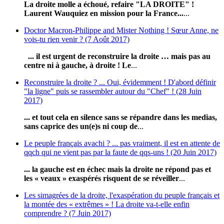
La droite molle a échoué, refaire "LA DROITE" !
Laurent Wauquiez en mission pour la France...
...
Doctor Macron-Philippe and Mister Nothing ! Sœur Anne, ne
vois-tu rien venir ? (7 Août 2017)
... il est urgent de reconstruire la droite … mais pas au
centre ni à gauche, à droite !
Le
...
Reconstruire la droite ? ... Oui, évidemment ! D'abord définir
"la ligne" puis se rassembler autour du "Chef" ! (28 Juin
2017)
... et tout cela en silence sans se répandre dans les medias,
sans caprice des un(e)s ni coup de
...
Le peuple français avachi ? ... pas vraiment, il est en attente de
qqch qui ne vient pas par la faute de qqs-uns ! (20 Juin 2017)
... la gauche est en échec mais la droite ne répond pas et
les « veaux » exaspérés risquent de se réveiller
...
Les simagrées de la droite, l'exaspération du peuple français et
la montée des « extrêmes » ! La droite va-t-elle enfin
comprendre ? (7 Juin 2017)