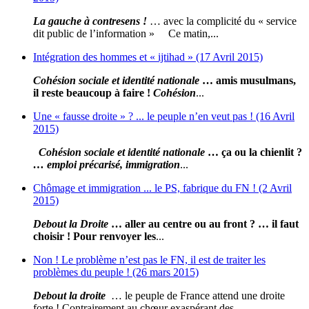
La gauche à contresens !
… avec la complicité du « service
dit public de l’information » Ce matin,...
Intégration des hommes et « ijtihad » (17 Avril 2015)
Cohésion sociale et identité nationale
… amis musulmans,
il reste beaucoup à faire !
Cohésion
...
Une « fausse droite » ? ... le peuple n’en veut pas ! (16 Avril
2015)
Cohésion sociale et identité nationale
… ça ou la chienlit ?
… emploi précarisé, immigration
...
Chômage et immigration ... le PS, fabrique du FN ! (2 Avril
2015)
Debout la Droite
… aller au centre ou au front ? … il faut
choisir !
Pour renvoyer les
...
Non ! Le problème n’est pas le FN, il est de traiter les
problèmes du peuple ! (26 mars 2015)
Debout la droite
… le peuple de France attend une droite
forte ! Contrairement au chœur exaspérant des...