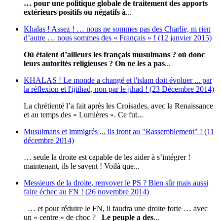
… pour une politique globale de traitement des apports
extérieurs positifs ou négatifs à
...
Khalas ! Assez ! … nous ne sommes pas des Charlie, ni rien
d’autre … nous sommes des « Français » ! (12 janvier 2015)
Où étaient d’ailleurs les français musulmans ? où donc
leurs autorités religieuses ? On ne les a pas
...
KHALAS ! Le monde a changé et l'islam doit évoluer ... par
la réflexion et l'ijtihad, non par le jihad ! (23 Décembre 2014)
La chrétienté l’a fait après les Croisades, avec la Renaissance
et au temps des « Lumières ». Ce fut...
Musulmans et immigrés ... ils iront au "Rassemblement" ! (11
décembre 2014)
… seule la droite est capable de les aider à s’intégrer !
maintenant, ils le savent ! Voilà que...
Messieurs de la droite, renvoyer le PS ? Bien sûr mais aussi
faire échec au FN ! (26 novembre 2014)
… et pour réduire le FN, il faudra une droite forte … avec
un « centre » de choc ?
Le peuple a des
...