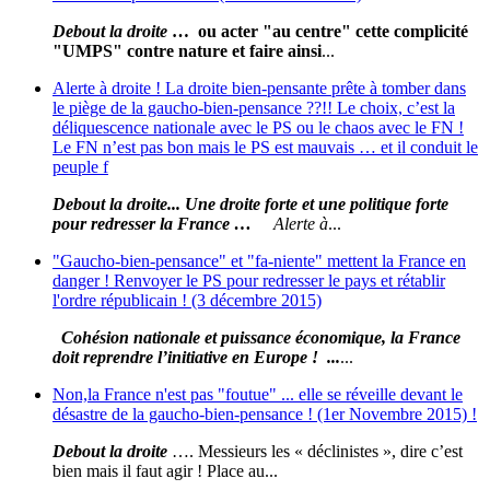
Debout la droite
… ou acter "au centre" cette complicité
"UMPS" contre nature et faire ainsi
...
Alerte à droite ! La droite bien-pensante prête à tomber dans
le piège de la gaucho-bien-pensance ??!! Le choix, c’est la
déliquescence nationale avec le PS ou le chaos avec le FN !
Le FN n’est pas bon mais le PS est mauvais … et il conduit le
peuple f
Debout la droite... Une droite forte et une politique forte
pour redresser la France …
Alerte à
...
"Gaucho-bien-pensance" et "fa-niente" mettent la France en
danger ! Renvoyer le PS pour redresser le pays et rétablir
l'ordre républicain ! (3 décembre 2015)
Cohésion nationale et puissance économique, la France
doit reprendre l’initiative en Europe ! ...
...
Non,la France n'est pas "foutue" ... elle se réveille devant le
désastre de la gaucho-bien-pensance ! (1er Novembre 2015) !
Debout la droite
…. Messieurs les « déclinistes », dire c’est
bien mais il faut agir ! Place au...