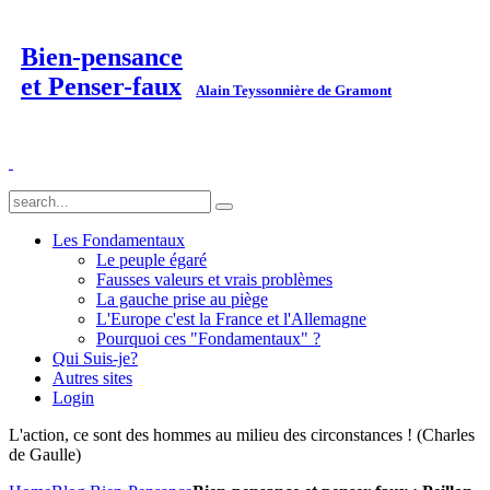
Bien-pensance
et Penser-faux
Alain Teyssonnière de Gramont
Les Fondamentaux
Le peuple égaré
Fausses valeurs et vrais problèmes
La gauche prise au piège
L'Europe c'est la France et l'Allemagne
Pourquoi ces "Fondamentaux" ?
Qui Suis-je?
Autres sites
Login
L'action, ce sont des hommes au milieu des circonstances ! (Charles
de Gaulle)