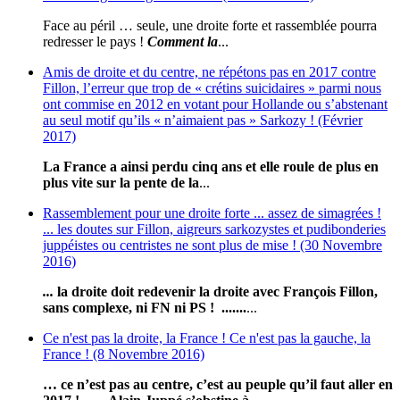
Face au péril … seule, une droite forte et rassemblée pourra
redresser le pays !
Comment la
...
Amis de droite et du centre, ne répétons pas en 2017 contre
Fillon, l’erreur que trop de « crétins suicidaires » parmi nous
ont commise en 2012 en votant pour Hollande ou s’abstenant
au seul motif qu’ils « n’aimaient pas » Sarkozy ! (Février
2017)
La France a ainsi perdu cinq ans et elle roule de plus en
plus vite sur la pente de la
...
Rassemblement pour une droite forte ... assez de simagrées !
... les doutes sur Fillon, aigreurs sarkozystes et pudibonderies
juppéistes ou centristes ne sont plus de mise ! (30 Novembre
2016)
...
l
a droite doit redevenir la droite avec François Fillon,
sans complexe, ni FN ni PS ! .......
...
Ce n'est pas la droite, la France ! Ce n'est pas la gauche, la
France ! (8 Novembre 2016)
… ce n’est pas au centre, c’est au peuple qu’il faut aller en