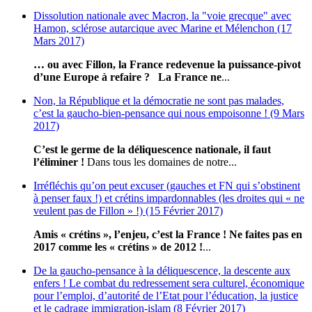
Dissolution nationale avec Macron, la "voie grecque" avec
Hamon, sclérose autarcique avec Marine et Mélenchon (17
Mars 2017)
… ou avec Fillon, la France redevenue la puissance-pivot
d’une Europe à refaire ?
La France ne
...
Non, la République et la démocratie ne sont pas malades,
c’est la gaucho-bien-pensance qui nous empoisonne ! (9 Mars
2017)
C’est le germe de la déliquescence nationale, il faut
l’éliminer !
Dans tous les domaines de notre...
Irréfléchis qu’on peut excuser (gauches et FN qui s’obstinent
à penser faux !) et crétins impardonnables (les droites qui « ne
veulent pas de Fillon » !) (15 Février 2017)
Amis « crétins », l’enjeu, c’est la France ! Ne faites pas en
2017 comme les « crétins » de 2012 !
...
De la gaucho-pensance à la déliquescence, la descente aux
enfers ! Le combat du redressement sera culturel, économique
pour l’emploi, d’autorité de l’Etat pour l’éducation, la justice
et le cadrage immigration-islam (8 Février 2017)