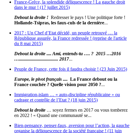
France-Grèce, la splendide déliquescence ! La gauche droit
dans le mur ! (17 juillet 2015)
Debout la droite !
Redresser le pays ! Une politique forte !
Hollande-Tsipras, les faux-culs de la dernière
...
2017 : Un Chef d’Etat décidé, un peuple retrouvé … la
République assurée, la France redressée ! (reprise de l'article
du 8 mai 2015)
Debout la droite .... Ami, entends-tu …. ?
2015
…
2016
…................................. 2017
...
Peuple de France, cette fois il faudra choisir ! (23 Juin 2015)
Europe, le pivot français ....
La France debout ou la
France couchée ? Quelle vision pour 2050 ?
...
Immigration-islam … « auto-discipline républicaine » ou
cadrage et contrôle de l’Etat ? (18 juin 2015)
Debout la droite
… soyez fermes en 2017 ou vous tomberez
en 2022 ! « Quand une communauté se...
Bien-pensance, penser-faux, aversion pour l’action, la gauche
organise la déliquescence de la société française ! (11 juin