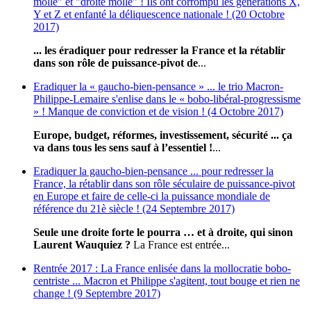
molle" et "droite molle" ! Ils ont corrompu les générations X,
Y et Z et enfanté la déliquescence nationale ! (20 Octobre
2017)
... les éradiquer pour redresser la France et la rétablir
dans son rôle de puissance-pivot de
...
Eradiquer la « gaucho-bien-pensance » ... le trio Macron-
Philippe-Lemaire s'enlise dans le « bobo-libéral-progressisme
» ! Manque de conviction et de vision ! (4 Octobre 2017)
Europe, budget, réformes, investissement, sécurité ... ça
va dans tous les sens sauf à l’essentiel !
...
Eradiquer la gaucho-bien-pensance ... pour redresser la
France, la rétablir dans son rôle séculaire de puissance-pivot
en Europe et faire de celle-ci la puissance mondiale de
référence du 21è siècle ! (24 Septembre 2017)
Seule une droite forte le pourra … et à droite, qui sinon
Laurent Wauquiez ?
La France est entrée...
Rentrée 2017 : La France enlisée dans la mollocratie bobo-
centriste ... Macron et Philippe s'agitent, tout bouge et rien ne
change ! (9 Septembre 2017)