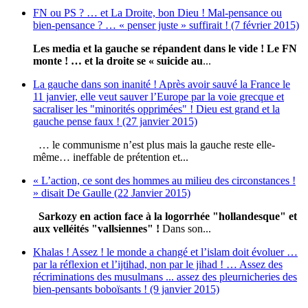
FN ou PS ? … et La Droite, bon Dieu ! Mal-pensance ou
bien-pensance ? … « penser juste » suffirait ! (7 février 2015)
Les media et la gauche se répandent dans le vide ! Le FN
monte ! … et la droite se « suicide au
...
La gauche dans son inanité ! Après avoir sauvé la France le
11 janvier, elle veut sauver l’Europe par la voie grecque et
sacraliser les "minorités opprimées" ! Dieu est grand et la
gauche pense faux ! (27 janvier 2015)
… le communisme n’est plus mais la gauche reste elle-
même… ineffable de prétention et...
« L’action, ce sont des hommes au milieu des circonstances !
» disait De Gaulle (22 Janvier 2015)
Sarkozy en action face à la logorrhée "hollandesque" et
aux velléités "vallsiennes" !
Dans son...
Khalas ! Assez ! le monde a changé et l’islam doit évoluer …
par la réflexion et l’ijtihad, non par le jihad ! … Assez des
récriminations des musulmans ... assez des pleurnicheries des
bien-pensants boboïsants ! (9 janvier 2015)