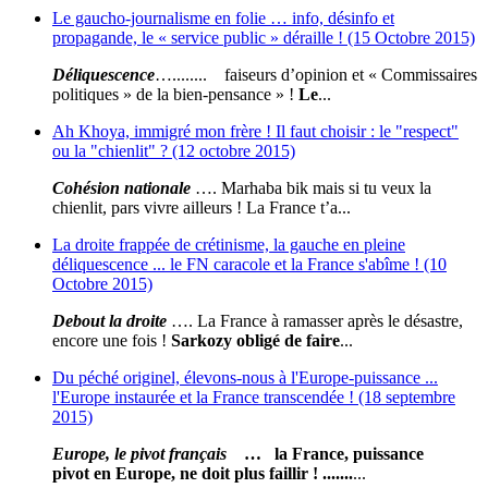
Le gaucho-journalisme en folie … info, désinfo et
propagande, le « service public » déraille ! (15 Octobre 2015)
Déliquescence
…........ faiseurs d’opinion et « Commissaires
politiques » de la bien-pensance » !
Le
...
Ah Khoya, immigré mon frère ! Il faut choisir : le "respect"
ou la "chienlit" ? (12 octobre 2015)
Cohésion nationale
…. Marhaba bik mais si tu veux la
chienlit, pars vivre ailleurs ! La France t’a...
La droite frappée de crétinisme, la gauche en pleine
déliquescence ... le FN caracole et la France s'abîme ! (10
Octobre 2015)
Debout la droite
…. La France à ramasser après le désastre,
encore une fois !
Sarkozy obligé de faire
...
Du péché originel, élevons-nous à l'Europe-puissance ...
l'Europe instaurée et la France transcendée ! (18 septembre
2015)
Europe, le pivot français
… la France, puissance
pivot en Europe, ne doit plus faillir ! .......
...