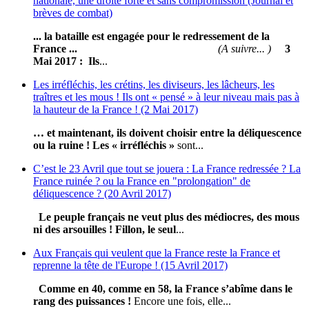
nationale, une droite forte et sans compromission (Journal et
brèves de combat)
... la bataille est engagée pour le redressement de la
France ...
(A suivre... )
3
Mai 2017 :
Ils
...
Les irréfléchis, les crétins, les diviseurs, les lâcheurs, les
traîtres et les mous ! Ils ont « pensé » à leur niveau mais pas à
la hauteur de la France ! (2 Mai 2017)
… et maintenant, ils doivent choisir entre la déliquescence
ou la ruine !
Les « irréfléchis »
sont...
C’est le 23 Avril que tout se jouera : La France redressée ? La
France ruinée ? ou la France en "prolongation" de
déliquescence ? (20 Avril 2017)
Le peuple français ne veut plus des médiocres, des mous
ni des arsouilles !
Fillon, le seul
...
Aux Français qui veulent que la France reste la France et
reprenne la tête de l'Europe ! (15 Avril 2017)
Comme en 40, comme en 58, la France s’abîme dans le
rang des puissances !
Encore une fois, elle...