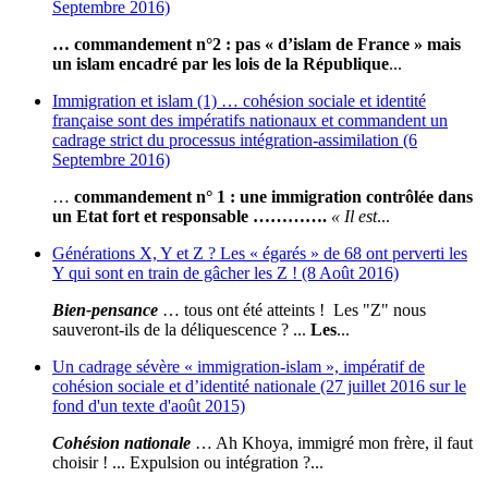
Septembre 2016)
… commandement n°2 : pas « d’islam de France » mais
un islam encadré par les lois de la République
...
Immigration et islam (1) … cohésion sociale et identité
française sont des impératifs nationaux et commandent un
cadrage strict du processus intégration-assimilation (6
Septembre 2016)
…
commandement n° 1 : une immigration contrôlée dans
un Etat fort et responsable ………….
« Il est
...
Générations X, Y et Z ? Les « égarés » de 68 ont perverti les
Y qui sont en train de gâcher les Z ! (8 Août 2016)
Bien-pensance
… tous ont été atteints ! Les "Z" nous
sauveront-ils de la déliquescence ? ...
Les
...
Un cadrage sévère « immigration-islam », impératif de
cohésion sociale et d’identité nationale (27 juillet 2016 sur le
fond d'un texte d'août 2015)
Cohésion nationale
… Ah Khoya, immigré mon frère, il faut
choisir ! ... Expulsion ou intégration ?...