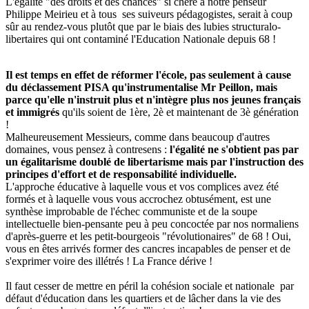
L'égalité "des droits et des chances" si chère à notre penseur
Philippe Meirieu et à tous ses suiveurs pédagogistes, serait à coup
sûr au rendez-vous plutôt que par le biais des lubies structuralo-
libertaires qui ont contaminé l'Education Nationale depuis 68 !
Il est temps en effet de réformer l'école, pas seulement à cause
du déclassement PISA qu'instrumentalise Mr Peillon, mais
parce qu'elle n'instruit plus et n'intègre plus nos jeunes français
et immigrés
qu'ils soient de 1ère, 2è et maintenant de 3è génération
!
Malheureusement Messieurs, comme dans beaucoup d'autres
domaines, vous pensez à contresens :
l'égalité ne s'obtient pas par
un égalitarisme doublé de libertarisme mais par l'instruction des
principes d'effort et de responsabilité individuelle.
L'approche éducative à laquelle vous et vos complices avez été
formés et à laquelle vous vous accrochez obtusément, est une
synthèse improbable de l'échec communiste et de la soupe
intellectuelle bien-pensante peu à peu concoctée par nos normaliens
d'après-guerre et les petit-bourgeois "révolutionaires" de 68 ! Oui,
vous en êtes arrivés former des cancres incapables de penser et de
s'exprimer voire des illétrés ! La France dérive !
Il faut cesser de mettre en péril la cohésion sociale et nationale par
défaut d'éducation dans les quartiers et de lâcher dans la vie des