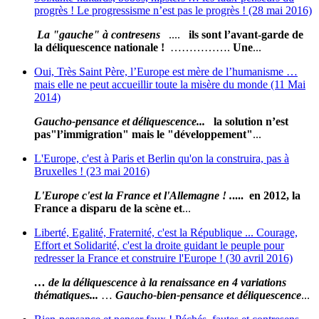
progrès ! Le progressisme n’est pas le progrès ! (28 mai 2016)
La "gauche" à contresens
....
ils sont l’avant-garde de
la déliquescence nationale !
…………….
Une
...
Oui, Très Saint Père, l’Europe est mère de l’humanisme …
mais elle ne peut accueillir toute la misère du monde (11 Mai
2014)
Gaucho-pensance et déliquescence...
la solution n’est
pas
"l’immigration" mais le "développement"
...
L'Europe, c'est à Paris et Berlin qu'on la construira, pas à
Bruxelles ! (23 mai 2016)
L
'E
urope c'est la France et l'Allemagne ! .
.... en 2012, la
France a disparu de la scène et
...
Liberté, Egalité, Fraternité, c'est la République ... Courage,
Effort et Solidarité, c'est la droite guidant le peuple pour
redresser la France et construire l'Europe ! (30 avril 2016)
… de la déliquescence à la renaissance en 4 variations
thématiques...
…
Gaucho-bien-pensance et déliquescence
...