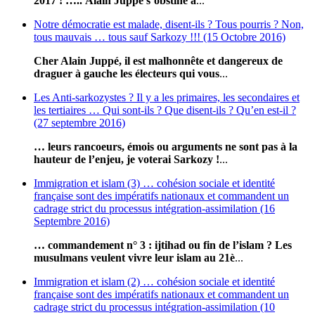
2017 ! …..
Alain Juppé s’obstine à
...
Notre démocratie est malade, disent-ils ? Tous pourris ? Non,
tous mauvais … tous sauf Sarkozy !!! (15 Octobre 2016)
Cher Alain Juppé, il est malhonnête et dangereux de
draguer à gauche les électeurs qui vous
...
Les Anti-sarkozystes ? Il y a les primaires, les secondaires et
les tertiaires … Qui sont-ils ? Que disent-ils ? Qu’en est-il ?
(27 septembre 2016)
… leurs rancoeurs, émois ou arguments ne sont pas à la
hauteur de l’enjeu, je voterai Sarkozy !
...
Immigration et islam (3) … cohésion sociale et identité
française sont des impératifs nationaux et commandent un
cadrage strict du processus intégration-assimilation (16
Septembre 2016)
… commandement n° 3 : ijtihad ou fin de l’islam ? Les
musulmans veulent vivre leur islam au 21è
...
Immigration et islam (2) … cohésion sociale et identité
française sont des impératifs nationaux et commandent un
cadrage strict du processus intégration-assimilation (10