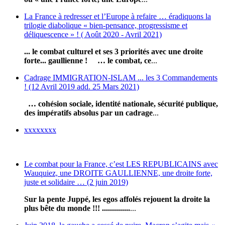
La France à redresser et l’Europe à refaire … éradiquons la
trilogie diabolique « bien-pensance, progressisme et
déliquescence » ! ( Août 2020 - Avril 2021)
... le combat culturel et ses 3 priorités avec une droite
forte... gaullienne !
… le combat, ce
...
Cadrage IMMIGRATION-ISLAM ... les 3 Commandements
! (12 Avril 2019 add. 25 Mars 2021)
… cohésion sociale, identité nationale, sécurité publique,
des impératifs absolus par un cadrage
...
xxxxxxxx
Le combat pour la France, c’est LES REPUBLICAINS avec
Wauquiez, une DROITE GAULLIENNE, une droite forte,
juste et solidaire … (2 juin 2019)
Sur la pente Juppé, les egos affolés rejouent la droite la
plus bête du monde !!! ..............
...