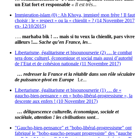
un Etat fort et responsable
« Il est très
...
Immigration-islam (0) : Ah Khoya, immigré mon frère ! Il faut
choisir : le « respect » ou la « chienlit » ? (14 Novembre 2017
ex- 12/10/2015)
….
marhaba bik ! … mais si tu veux la chienlit, pars vivre
ailleurs !....
Sache qu’en France, les
...
Libertarisme, égalitarisme et bisounourserie (2) … le combat
sera donc culturel, économique et social mais aussi d’autorité
de l’Etat et de cohésion nationale (11 Novembre 2017)
… redresser la France et la rétablir dans son rôle séculaire
de puissance-pivot en Europe
Le...
Libertarisme, égalitarisme et bisounourserie (1) … de «
gaucho-bien-pensance » en « bobo-libéral-progressisme », la
descente aux enfers ! (10 Novembre 2017)
… déliquescence culturelle, économique, sociale et
sociétale, attention ! les civilisations sont
...
"Gaucho-bien-pensance" et "bobo-libéral-progressisme" ont
fabriqué le "bobo-gaucho-pensant progressiste" des "gauche