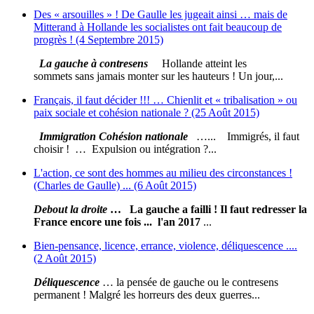
Des « arsouilles » ! De Gaulle les jugeait ainsi … mais de
Mitterand à Hollande les socialistes ont fait beaucoup de
progrès ! (4 Septembre 2015)
La gauche à contresens
Hollande atteint les
sommets sans jamais monter sur les hauteurs ! Un jour,...
Français, il faut décider !!! … Chienlit et « tribalisation » ou
paix sociale et cohésion nationale ? (25 Août 2015)
Immigration Cohésion nationale
…... Immigrés, il faut
choisir ! … Expulsion ou intégration ?...
L'action, ce sont des hommes au milieu des circonstances !
(Charles de Gaulle) ... (6 Août 2015)
Debout la droite
… La gauche a failli ! Il faut redresser la
France encore une fois ... l'an 2017
...
Bien-pensance, licence, errance, violence, déliquescence ....
(2 Août 2015)
Déliquescence
… la pensée de gauche ou le contresens
permanent ! Malgré les horreurs des deux guerres...