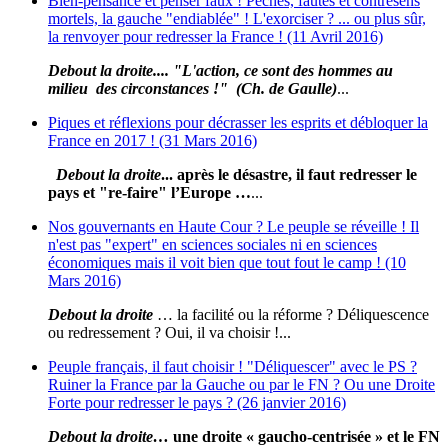
Bien-pensance et penser faux ! Péchés, fautes et contresens
mortels, la gauche "endiablée" ! L'exorciser ? ... ou plus sûr,
la renvoyer pour redresser la France ! (11 Avril 2016)
Debout la droite.... "L'action, ce sont des hommes au
milieu des circonstances !" (Ch. de Gaulle)
...
Piques et réflexions pour décrasser les esprits et débloquer la
France en 2017 ! (31 Mars 2016)
Debout la droite
... après le désastre, il faut redresser le
pays et "re-faire" l’Europe …
...
Nos gouvernants en Haute Cour ? Le peuple se réveille ! Il
n'est pas "expert" en sciences sociales ni en sciences
économiques mais il voit bien que tout fout le camp ! (10
Mars 2016)
Debout la droite
… la facilité ou la réforme ? Déliquescence
ou redressement ? Oui, il va choisir !...
Peuple français, il faut choisir ! "Déliquescer" avec le PS ?
Ruiner la France par la Gauche ou par le FN ? Ou une Droite
Forte pour redresser le pays ? (26 janvier 2016)
Debout la droite
…
une droite « gaucho-centrisée » et le FN