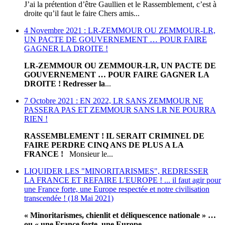
J’ai la prétention d’être Gaullien et le Rassemblement, c’est à
droite qu’il faut le faire Chers amis...
4 Novembre 2021 : LR-ZEMMOUR OU ZEMMOUR-LR,
UN PACTE DE GOUVERNEMENT … POUR FAIRE
GAGNER LA DROITE !
LR-ZEMMOUR OU ZEMMOUR-LR, UN PACTE DE
GOUVERNEMENT … POUR FAIRE GAGNER LA
DROITE !
Redresser la
...
7 Octobre 2021 : EN 2022, LR SANS ZEMMOUR NE
PASSERA PAS ET ZEMMOUR SANS LR NE POURRA
RIEN !
RASSEMBLEMENT ! IL SERAIT CRIMINEL DE
FAIRE PERDRE CINQ ANS DE PLUS A LA
FRANCE !
Monsieur le...
LIQUIDER LES "MINORITARISMES", REDRESSER
LA FRANCE ET REFAIRE L'EUROPE ! ... il faut agir pour
une France forte, une Europe respectée et notre civilisation
transcendée ! (18 Mai 2021)
« Minoritarismes, chienlit et déliquescence nationale » …
ou « une France forte, une Europe
...