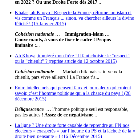
en 2022 ? Ou une Droite Forte dès 2017
...
Khalas, ah Khoya ! Respecte la France, réforme ton islam et
vis comme un Français ... sinon, va chercher ailleurs la divine
félicité ! (15 Janvier 2015)
Cohésion nationale
…
Immigration-islam
…
Gouvernants, à vous de fixer le cadre !
Propos
liminaire
:
...
Ah Khoya, immigré mon frère ! Il faut choisir : le "respect"
ou la "chienlit" ? (reprise article du 12 octobre 2015)
Cohésion nationale
…. Marhaba bik mais si tu veux la
chienlit, pars vivre ailleurs ! La France t’a...
Entre intellectuels qui pensent faux et journaleux qui croient
savoir, c’est l’homme politique qui a la charge du pays ! (28
décembre 2015)
Déliquescence
… l’homme politique seul est responsable,
pas les autres !
Assez de ce négativisme
...
La ligne ? Une droite forte capable de reprendre au FN nos
électeurs « exaspérés » par l’incurie du PS et la lâcheté de la «
droite bien-pensante » ! (16 Décembre 2015)