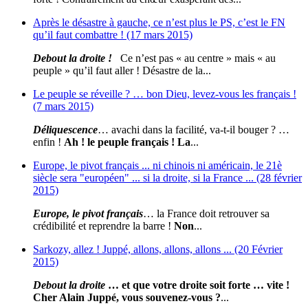
Après le désastre à gauche, ce n’est plus le PS, c’est le FN
qu’il faut combattre ! (17 mars 2015)
Debout la droite !
Ce n’est pas « au centre » mais « au
peuple » qu’il faut aller ! Désastre de la...
Le peuple se réveille ? … bon Dieu, levez-vous les français !
(7 mars 2015)
Déliquescence
… avachi dans la facilité, va-t-il bouger ? …
enfin !
Ah ! le peuple français ! La
...
Europe, le pivot français ... ni chinois ni américain, le 21è
siècle sera "européen" ... si la droite, si la France ... (28 février
2015)
Europe, le pivot français
… la France doit retrouver sa
crédibilité et reprendre la barre !
Non
...
Sarkozy, allez ! Juppé, allons, allons, allons ... (20 Février
2015)
Debout la droite
… et que votre droite soit forte … vite !
Cher Alain Juppé, vous souvenez-vous ?
...