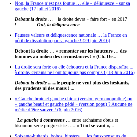
Non, la France n’est pas foutue … elle « déliquesce » sur sa
gauche (17 juillet 2016)
Debout la droite
… la droite devra « faire fort » en 2017
! ...............
Oui, la déliquescence
...
Fausses valeurs et déliquescence nationale … la France en
péril de dissolution par sa gauche ! (29 juin 2016)
Debout la droite … « remonter sur les hauteurs … des
hommes au milieu des circonstances ! » (Ch. De
...
La droite sera forte ou elle échouera et la France disparaîtra ...
à droite, certains ne l'ont toujours pas compris ! (18 Juin 2016)
Debout la droite .......
le peuple ne veut plus des hésitants,
des prudents ni des mous !
...
« Gauche brute et gauche chic » (version germanopratine) ou
« gauche beauf et gauche pédé » (version popu) ? Aucune ne
mérite d’être sauvée ! (6 juin 2016)
La gauche à contresens
… entre archaïsme obtus et
bisounourserie progressiste …..
« Tout se vaut »,
...
Soixante-huitards, bobos, hipsters … les faux-penseurs du