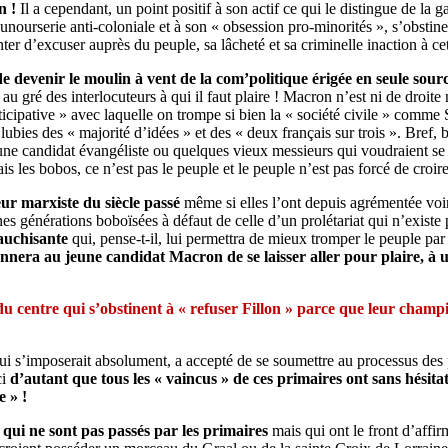
n !
Il a cependant, un point positif à son actif ce qui le distingue de la g
ounourserie anti-coloniale et à son « obsession pro-minorités », s’obstine 
enter d’excuser auprès du peuple, sa lâcheté et sa criminelle inaction à ce
de devenir le moulin à vent de la com’politique érigée en seule so
gré des interlocuteurs à qui il faut plaire ! Macron n’est ni de droite n
icipative » avec laquelle on trompe si bien la « société civile » comme 
 lubies des « majorité d’idées » et des « deux français sur trois ». Bref,
une candidat évangéliste ou quelques vieux messieurs qui voudraient se 
s les bobos, ce n’est pas le peuple et le peuple n’est pas forcé de croir
ur marxiste du siècle passé
même si elles l’ont depuis agrémentée voi
nes générations boboïsées à défaut de celle d’un prolétariat qui n’existe 
gauchisante
qui, pense-t-il, lui permettra de mieux tromper le peuple pa
nera au jeune candidat Macron de se laisser aller pour plaire, à 
 du centre qui s’obstinent à « refuser Fillon » parce que leur cham
qui s’imposerait absolument, a accepté de se soumettre au processus des
ci
d’autant que tous les « vaincus » de ces primaires ont sans hési
e » !
s qui ne sont pas passés par les primaires
mais qui ont le front d’affir