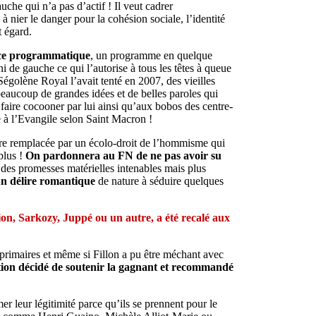
auche qui n’a pas d’actif ! Il veut cadrer
à nier le danger pour la cohésion sociale, l’identité
t égard.
urce programmatique
, un programme en quelque
i de gauche ce qui l’autorise à tous les têtes à queue
Ségolène Royal l’avait tenté en 2007, des vieilles
 beaucoup de grandes idées et de belles paroles qui
faire cocooner par lui ainsi qu’aux bobos des centre-
e à l’Evangile selon Saint Macron !
re remplacée par un écolo-droit de l’hommisme qui
plus !
On pardonnera au FN de ne pas avoir su
r des promesses matérielles intenables mais plus
un délire romantique
de nature à séduire quelques
pion, Sarkozy, Juppé ou un autre, a été recalé aux
 primaires et même si Fillon a pu être méchant avec
tation décidé de soutenir la gagnant et recommandé
mer leur légitimité parce qu’ils se prennent pour le