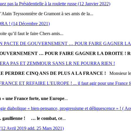
z pas la Présidentielle à la roulette russe (12 Janvier 2022)
 Teyssonnière de Gramont à ses amis de la...
! (14 Décembre 2021)
ite qu’il faut le faire Chers amis...
 UN PACTE DE GOUVERNEMENT … POUR FAIRE GAGNER LA 
OUVERNEMENT … POUR FAIRE GAGNER LA DROITE !
R
ASSERA PAS ET ZEMMOUR SANS LR NE POURRA RIEN !
E PERDRE CINQ ANS DE PLUS A LA FRANCE !
Monsieur le.
REFAIRE L'EUROPE ! ... il faut agir pour une France forte, un
ou « une France forte, une Europe
...
logie diabolique « bien-pensance, progressisme et déliquescence » ! ( Ao
. gaullienne !
… le combat, ce
...
 Avril 2019 add. 25 Mars 2021)