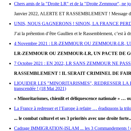
Chers amis de la "Droite LR" et de la "Droite Zemmour", ne joue
Janvier 2022, ALERTE ET RASSEMBLEMENT ! Message d’Alain
UNIS, NOUS GAGNERONS ! SINON, LA FRANCE PERDRA 
J’ai la prétention d’être Gaullien et le Rassemblement, c’est à dro
4 Novembre 2021 : LR-ZEMMOUR OU ZEMMOUR-LR,
LR-ZEMMOUR OU ZEMMOUR-LR, UN PACTE DE G
7 Octobre 2021 : EN 2022, LR SANS ZEMMOUR NE P
RASSEMBLEMENT ! IL SERAIT CRIMINEL DE FAIR
LIQUIDER LES "MINORITARISMES", REDRESSER LA FRANCE ET 
transcendée ! (18 Mai 2021)
« Minoritarismes, chienlit et déliquescence nationale » … 
La France à redresser et l’Europe à refaire … éradiquons la tri
... le combat culturel et ses 3 priorités avec une droite forte..
Cadrage IMMIGRATION-ISLAM ... les 3 Commandements ! (12