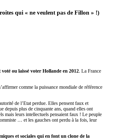
oites qui « ne veulent pas de Fillon » !)
t voté ou laissé voter Hollande en 2012
. La France
s’affirmer comme la puissance mondiale de référence
autorité de l’Etat perdue. Elles pensent faux et
que depuis plus de cinquante ans, quand elles ont
els mais leurs intellectuels pensaient faux ! Le peuple
hommiste … et les gauches ont perdu à la fois, leur
iques et sociales qui en font un clone de la