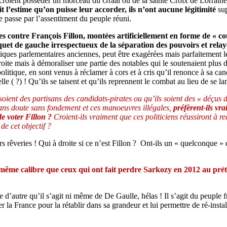
croient posséder un morceau du Graal ou de la sainte Croix de Lorrai
t l’estime qu’on puisse leur accorder, ils n’ont aucune légitimité
sup
ne passe par l’assentiment du peuple réuni.
s contre François Fillon, montées artificiellement en forme de « cou
rquet de gauche irrespectueux de la séparation des pouvoirs et rel
tiques parlementaires anciennes, peut être exagérées mais parfaitement 
oite mais à démoraliser une partie des notables qui le soutenaient plus
itique, en sont venus à réclamer à cors et à cris qu’il renonce à sa cand
e ( ?) ! Qu’ils se taisent et qu’ils reprennent le combat au lieu de se l
 soient des partisans des candidats-pirates ou qu’ils soient des « déçus 
ans doute sans fondement et ces manoeuvres illégales,
préfèrent-ils vra
e voter Fillon ?
Croient-ils vraiment que ces politiciens réussiront à
de cet objectif ?
eurs rêveries ! Qui à droite si ce n’est Fillon ? Ont-ils un « quelconqu
 du même calibre que ceux qui ont fait perdre Sarkozy en 2012 au pré
d’autre qu’il s’agit ni même de De Gaulle, hélas ! Il s’agit du peuple fr
r la France pour la rétablir dans sa grandeur et lui permettre de ré-insta