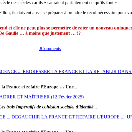
iècle des siècles car ils « sauraient parfaitement ce qu’ils font » !
llon, ils doivent aussi se préparer à prendre le recul nécessaire pour vote
tend et elle ne peut plus se permettre de rater un nouveau quinquenn
de De Gaulle … à moins que justement … !?
JComments
ENCE ... REDRESSER LA FRANCE ET LA RETABLIR DANS
 la France et refaire l’Europe … Une
...
DRER ET MAÎTRISER (12 Février 2025)
Les trois Impératifs de cohésion sociale, d’identité
...
 ... DEGAUCHIR LA FRANCE ET REFAIRE L'EUROPE ...,