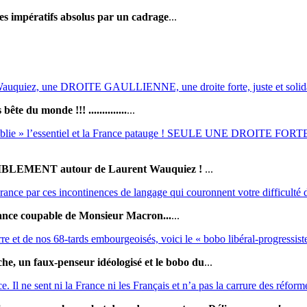
 des impératifs absolus par un cadrage
...
uquiez, une DROITE GAULLIENNE, une droite forte, juste et solida
ête du monde !!! ..............
...
is « oublie » l’essentiel et la France patauge ! SEULE UNE DROIT
RASSEMBLEMENT autour de Laurent Wauquiez !
...
nce par ces incontinences de langage qui couronnent votre difficulté d
 France coupable de Monsieur Macron...
...
re et de nos 68-tards embourgeoisés, voici le « bobo libéral-progressist
e, un faux-penseur idéologisé et le bobo du
...
Il ne sent ni la France ni les Français et n’a pas la carrure des réforme