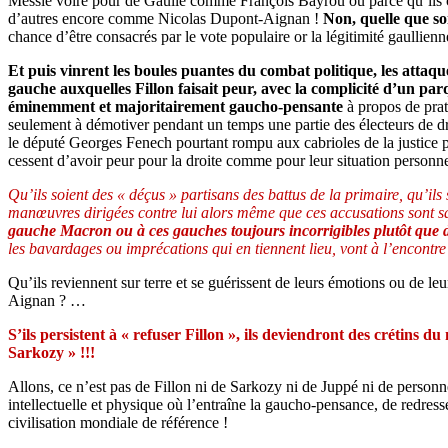
Messie voire pour de Gaulle comme François Bayrou ou parce qu’ils 
d’autres encore comme Nicolas Dupont-Aignan !
Non, quelle que soi
chance d’être consacrés par le vote populaire or la légitimité gaullien
Et puis vinrent les boules puantes du combat politique, les attaque
gauche auxquelles Fillon faisait peur, avec la complicité d’un pa
éminemment et majoritairement gaucho-pensante
à propos de pra
seulement à démotiver pendant un temps une partie des électeurs de dr
le député Georges Fenech pourtant rompu aux cabrioles de la justice pol
cessent d’avoir peur pour la droite comme pour leur situation personnell
Qu’ils soient des « déçus » partisans des battus de la primaire, qu’ils
manœuvres dirigées contre lui alors même que ces accusations sont s
gauche Macron ou à ces gauches toujours incorrigibles plutôt que d
les bavardages ou imprécations qui en tiennent lieu, vont à l’encontre 
Qu’ils reviennent sur terre et se guérissent de leurs émotions ou de l
Aignan ? …
S’ils persistent à « refuser Fillon », ils deviendront des crétins
Sarkozy » !!!
Allons, ce n’est pas de Fillon ni de Sarkozy ni de Juppé ni de personne 
intellectuelle et physique où l’entraîne la gaucho-pensance, de redresse
civilisation mondiale de référence !