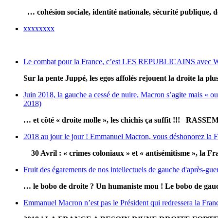
… cohésion sociale, identité nationale, sécurité publique,
xxxxxxxx
Le combat pour la France, c’est LES REPUBLICAINS avec Wa
Sur la pente Juppé, les egos affolés rejouent la droite la plus b
Juin 2018, la gauche a cessé de nuire, Macron s’agite ma
2018)
… et côté « droite molle », les chichis ça suffit !!! 
2018 au jour le jour ! Emmanuel Macron, vous déshonorez la Fra
30 Avril : « crimes coloniaux » et « antisémitisme », la
Fruit des égarements de nos intellectuels de gauche d'après-guer
… le bobo de droite ? Un humaniste mou ! Le bobo de gauch
Emmanuel Macron n’est pas le Président qui redressera la France. 