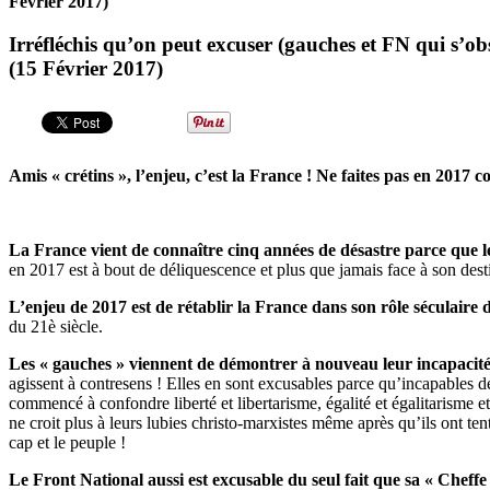
Février 2017)
Irréfléchis qu’on peut excuser (gauches et FN qui s’obs
(15 Février 2017)
Amis « crétins », l’enjeu, c’est la France ! Ne faites pas en 2017 c
La France vient de connaître cinq années de désastre parce que le
en 2017 est à bout de déliquescence et plus que jamais face à son dest
L’enjeu de 2017 est de rétablir la France dans son rôle séculaire
du 21è siècle.
Les « gauches » viennent de démontrer à nouveau leur incapacité 
agissent à contresens ! Elles en sont excusables parce qu’incapables de
commencé à confondre liberté et libertarisme, égalité et égalitarisme et
ne croit plus à leurs lubies christo-marxistes même après qu’ils ont te
cap et le peuple !
Le Front National aussi est excusable du seul fait que sa « Cheffe