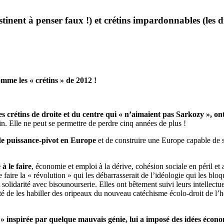
tinent à penser faux !) et crétins impardonnables (les dr
omme les « crétins » de 2012 !
s crétins de droite et du centre qui « n’aimaient pas Sarkozy », on
in. Elle ne peut se permettre de perdre cinq années de plus !
 de puissance-pivot en Europe
et de construire une Europe capable de 
à le faire
, économie et emploi à la dérive, cohésion sociale en péril et 
 faire la « révolution » qui les débarrasserait de l’idéologie qui les blo
 solidarité avec bisounourserie. Elles ont bêtement suivi leurs intellectu
nté de les habiller des oripeaux du nouveau catéchisme écolo-droit de l’
 » inspirée par quelque mauvais génie, lui a imposé des idées économ