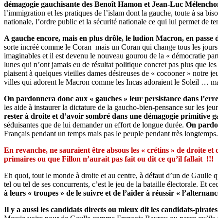
démagogie gauchisante des Benoît Hamon et Jean-Luc Mélencho
l’immigration et les pratiques de l’islam dont la gauche, toute à sa bis
nationale, l’ordre public et la sécurité nationale ce qui lui permet de t
A gauche encore, mais en plus drôle, le ludion Macron, en passe 
sorte incréé comme le Coran mais un Coran qui change tous les jours au 
imaginables et il est devenu le nouveau gourou de la « démocratie part
lunes qui n’ont jamais eu de résultat politique concret pas plus que les
plaisent à quelques vieilles dames désireuses de « cocooner » notre je
villes qui adorent le Macron comme les Incas adoraient le Soleil … mai
On pardonnera donc aux « gauches » leur persistance dans l’erre
les aide à instaurer la dictature de la gaucho-bien-pensance sur les jeu
rester à droite et d’avoir sombré dans une démagogie primitive 
séduisantes que de lui demander un effort de longue durée.
On pardon
Français pendant un temps mais pas le peuple pendant très longtemps.
En revanche, ne sauraient être absous les « crétins » de droite et
primaires ou que Fillon n’aurait pas fait ou dit ce qu’il fallait !!!
Eh quoi, tout le monde à droite et au centre, à défaut d’un de Gaulle 
tel ou tel de ses concurrents, c’est le jeu de la bataille électorale. Et ce
à leurs « troupes » de le suivre et de l’aider à réussir « l’alternanc
Il y a aussi les candidats directs ou mieux dit les candidats-pirate