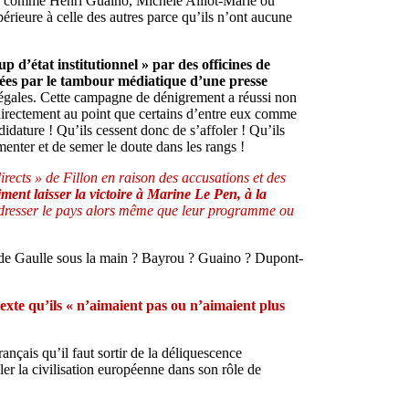
ne comme Henri Guaino, Michèle Alliot-Marie ou
érieure à celle des autres parce qu’ils n’ont aucune
p d’état institutionnel » par des officines de
ayées par le tambour médiatique d’une presse
légales. Cette campagne de dénigrement a réussi non
 directement au point que certains d’entre eux comme
idature ! Qu’ils cessent donc de s’affoler ! Qu’ils
amenter et de semer le doute dans les rangs !
directs » de Fillon en raison des accusations et des
iment laisser la victoire à Marine Le Pen, à la
 redresser le pays alors même que leur programme ou
e » de Gaulle sous la main ? Bayrou ? Guaino ? Dupont-
texte qu’ils « n’aimaient pas ou n’aimaient plus
ançais qu’il faut sortir de la déliquescence
ller la civilisation européenne dans son rôle de