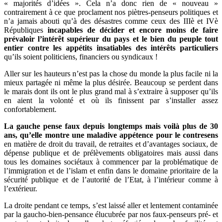
« majorités d’idées ». Cela n’a donc rien de « nouveau »
contrairement à ce que proclament nos piètres-penseurs politiques et
n’a jamais abouti qu’à des désastres comme ceux des IIIè et IVè
Républiques
incapables de décider et encore moins de faire
prévaloir l’intérêt supérieur du pays et le bien du peuple tout
entier contre les appétits insatiables des intérêts particuliers
qu’ils soient politiciens, financiers ou syndicaux !
Aller sur les hauteurs n’est pas la chose du monde la plus facile ni la
mieux partagée ni même la plus désirée. Beaucoup se perdent dans
le marais dont ils ont le plus grand mal à s’extraire à supposer qu’ils
en aient la volonté et où ils finissent par s’installer assez
confortablement.
La gauche pense faux depuis longtemps mais voilà plus de 30
ans, qu’elle montre une maladive appétence pour le contresens
en matière de droit du travail, de retraites et d’avantages sociaux, de
dépense publique et de prélèvements obligatoires mais aussi dans
tous les domaines sociétaux à commencer par la problématique de
l’immigration et de l’islam et enfin dans le domaine prioritaire de la
sécurité publique et de l’autorité de l’Etat, à l’intérieur comme à
l’extérieur.
La droite pendant ce temps, s’est laissé aller et lentement contaminée
par la gaucho-bien-pensance élucubrée par nos faux-penseurs pré- et