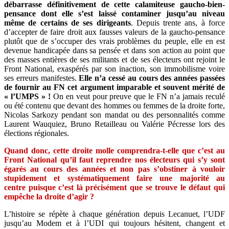
débarrasse définitivement de cette calamiteuse gaucho-bien-
pensance dont elle s’est laissé contaminer jusqu’au niveau
même de certains de ses dirigeants
. Depuis trente ans, à force
d’accepter de faire droit aux fausses valeurs de la gaucho-pensance
plutôt que de s’occuper des vrais problèmes du peuple, elle en est
devenue handicapée dans sa pensée et dans son action au point que
des masses entières de ses militants et de ses électeurs ont rejoint le
Front National, exaspérés par son inaction, son immobilisme voire
ses erreurs manifestes.
Elle n’a cessé au cours des années passées
de fournir au FN cet argument imparable et souvent mérité de
« l’UMPS » !
On en veut pour preuve que le FN n’a jamais reculé
ou été contenu que devant des hommes ou femmes de la droite forte,
Nicolas Sarkozy pendant son mandat ou des personnalités comme
Laurent Wauquiez, Bruno Retailleau ou Valérie Pécresse lors des
élections régionales.
Quand donc, cette droite molle comprendra-t-elle que c’est au
Front National qu’il faut reprendre nos électeurs qui s’y sont
égarés au cours des années et non pas s’obstiner à vouloir
stupidement et systématiquement faire une majorité au
centre puisque c’est là précisément que se trouve le défaut qui
empêche la droite d’agir ?
L’histoire se répète à chaque génération depuis Lecanuet, l’UDF
jusqu’au Modem et à l’UDI qui toujours hésitent, changent et