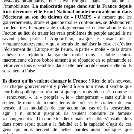
post-soixante-huitards, elle s’est réfugiée dans la facilité et
l’immobilisme.
La mollocratie règne donc sur la France depuis
trois décennies et le Front National monte inexorablement dans
l’électorat au son du clairon de « l’UMPS »
à mesure que les
gouvernements, droite et gauche molles confondues, se déshonorent
par leur très bien-pensante mal-gouvernance et leur aboulie dans
l’action au lieu de traiter les vrais problèmes du peuple auquel ils ne
savent plus parler ! Aujourd’hui, malgré le sursaut de la
« rupture sarkozyenne » qui a permis de maîtriser la crise et d’éviter
l’éclatement de l’Europe et de l’euro, la partie « molle » de la droite
achève de rejoindre la gauche molle dans la lubie centro-
macronienne où nos bobos aiment à se répandre en se pâmant de se
retrouver « tous ensemble » dans cette médiocrité consensuelle où ils
se sentent à l’aise !
Ils disent qu’ils veulent changer la France !
Rien de très nouveau
car chaque gouvernement y prétend à son tour mais il semble que
leur bobo-politique se résume à quelques mots bien usés comme le
« renouveau », le « progrès », le « changement » sans qu’ils se
sentent le moins du monde, tenus de préciser le contenu de leur
pensée ni les modalités de leur action (au cas où ils penseraient
agir !) ni surtout jusqu’où ils veulent conduire ce fameux
« changement » ! Un doute insidieux mais irrésistible s’installe alors
dans notre esprit quant à la fiabilité et à la capacité d’agir de ces
gens qui nous bercent de belles paroles aussi poétiques que