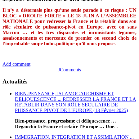
Il n’y a désormais plus qu’une seule parade à ce risque : UN
BLOC « DROITE FORTE » LE 18 JUIN A L’ASSEMBLEE
NATIONALE pour redresser la France et la rétablir dans son
rôle séculaire de puissance-pivot en Europe, avec ou sans
Macron … et les très disparates et inconsistants légumes,
assaisonnements et morceaux de premier ou second choix de
l’improbable soupe bobo-politique qu’il nous propose.
Add comment
JComments
Actualités
BIEN-PENSANCE, ISLAMOGAUCHISME ET
DELIQUESCENCE ... REDRESSER LA FRANCE ET LA
RETABLIR DANS SON RÔLE SECULAIRE DE
PUISSANCE-PIVOT DE L'EUROPE (13 Février 2025)
Bien-pensance, progressisme et déliquescence …
Dégauchir la France et refaire l’Europe … Une
...
IMMIGRATION, INTEGRATION ET ASSIMILATION ...