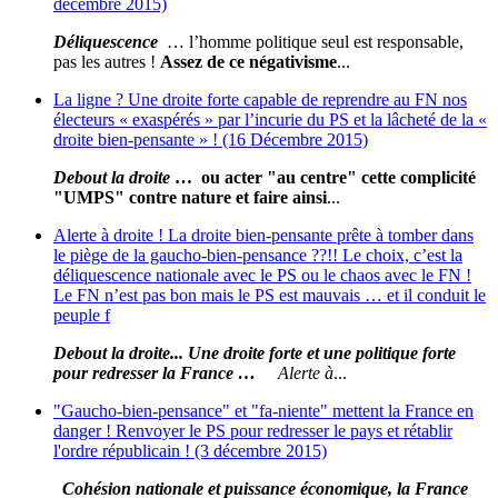
décembre 2015)
Déliquescence
… l’homme politique seul est responsable,
pas les autres !
Assez de ce négativisme
...
La ligne ? Une droite forte capable de reprendre au FN nos
électeurs « exaspérés » par l’incurie du PS et la lâcheté de la «
droite bien-pensante » ! (16 Décembre 2015)
Debout la droite
… ou acter "au centre" cette complicité
"UMPS" contre nature et faire ainsi
...
Alerte à droite ! La droite bien-pensante prête à tomber dans
le piège de la gaucho-bien-pensance ??!! Le choix, c’est la
déliquescence nationale avec le PS ou le chaos avec le FN !
Le FN n’est pas bon mais le PS est mauvais … et il conduit le
peuple f
Debout la droite... Une droite forte et une politique forte
pour redresser la France …
Alerte à
...
"Gaucho-bien-pensance" et "fa-niente" mettent la France en
danger ! Renvoyer le PS pour redresser le pays et rétablir
l'ordre républicain ! (3 décembre 2015)
Cohésion nationale et puissance économique, la France