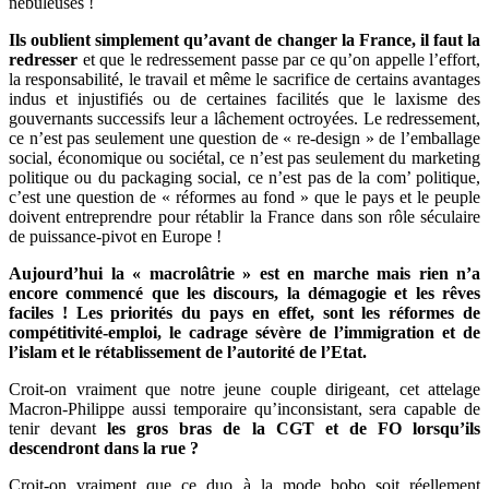
nébuleuses !
Ils oublient simplement qu’avant de changer la France, il faut la
redresser
et que le redressement passe par ce qu’on appelle l’effort,
la responsabilité, le travail et même le sacrifice de certains avantages
indus et injustifiés ou de certaines facilités que le laxisme des
gouvernants successifs leur a lâchement octroyées. Le redressement,
ce n’est pas seulement une question de « re-design » de l’emballage
social, économique ou sociétal, ce n’est pas seulement du marketing
politique ou du packaging social, ce n’est pas de la com’ politique,
c’est une question de « réformes au fond » que le pays et le peuple
doivent entreprendre pour rétablir la France dans son rôle séculaire
de puissance-pivot en Europe !
Aujourd’hui la « macrolâtrie » est en marche mais rien n’a
encore commencé que les discours, la démagogie et les rêves
faciles ! Les priorités du pays en effet, sont les réformes de
compétitivité-emploi, le cadrage sévère de l’immigration et de
l’islam et le rétablissement de l’autorité de l’Etat.
Croit-on vraiment que notre jeune couple dirigeant, cet attelage
Macron-Philippe aussi temporaire qu’inconsistant, sera capable de
tenir devant
les gros bras de la CGT et de FO lorsqu’ils
descendront dans la rue ?
Croit-on vraiment que ce duo à la mode bobo soit réellement