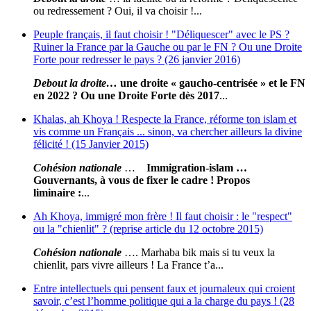
ou redressement ? Oui, il va choisir !...
Peuple français, il faut choisir ! "Déliquescer" avec le PS ?
Ruiner la France par la Gauche ou par le FN ? Ou une Droite
Forte pour redresser le pays ? (26 janvier 2016)
Debout la droite
…
une droite « gaucho-centrisée » et le FN
en 2022 ? Ou une Droite Forte dès 2017
...
Khalas, ah Khoya ! Respecte la France, réforme ton islam et
vis comme un Français ... sinon, va chercher ailleurs la divine
félicité ! (15 Janvier 2015)
Cohésion nationale
…
Immigration-islam
…
Gouvernants, à vous de fixer le cadre !
Propos
liminaire
:
...
Ah Khoya, immigré mon frère ! Il faut choisir : le "respect"
ou la "chienlit" ? (reprise article du 12 octobre 2015)
Cohésion nationale
…. Marhaba bik mais si tu veux la
chienlit, pars vivre ailleurs ! La France t’a...
Entre intellectuels qui pensent faux et journaleux qui croient
savoir, c’est l’homme politique qui a la charge du pays ! (28