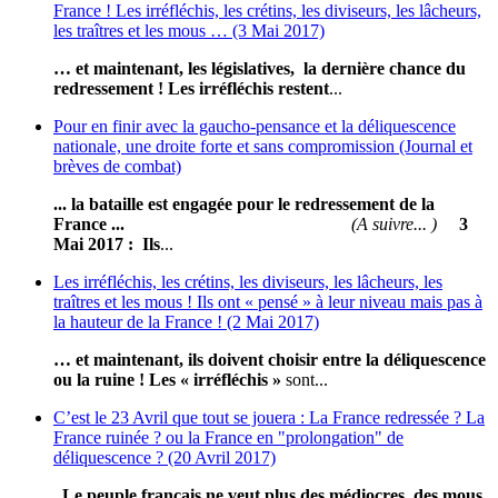
France ! Les irréfléchis, les crétins, les diviseurs, les lâcheurs,
les traîtres et les mous … (3 Mai 2017)
… et maintenant, les législatives, la dernière chance du
redressement !
Les irréfléchis restent
...
Pour en finir avec la gaucho-pensance et la déliquescence
nationale, une droite forte et sans compromission (Journal et
brèves de combat)
... la bataille est engagée pour le redressement de la
France ...
(A suivre... )
3
Mai 2017 :
Ils
...
Les irréfléchis, les crétins, les diviseurs, les lâcheurs, les
traîtres et les mous ! Ils ont « pensé » à leur niveau mais pas à
la hauteur de la France ! (2 Mai 2017)
… et maintenant, ils doivent choisir entre la déliquescence
ou la ruine !
Les « irréfléchis »
sont...
C’est le 23 Avril que tout se jouera : La France redressée ? La
France ruinée ? ou la France en "prolongation" de
déliquescence ? (20 Avril 2017)
Le peuple français ne veut plus des médiocres, des mous