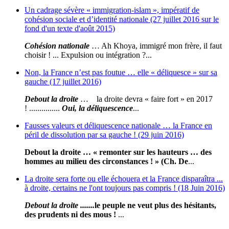
Un cadrage sévère « immigration-islam », impératif de
cohésion sociale et d’identité nationale (27 juillet 2016 sur le
fond d'un texte d'août 2015)
Cohésion nationale
… Ah Khoya, immigré mon frère, il faut
choisir ! ... Expulsion ou intégration ?...
Non, la France n’est pas foutue … elle « déliquesce » sur sa
gauche (17 juillet 2016)
Debout la droite
… la droite devra « faire fort » en 2017
! ...............
Oui, la déliquescence
...
Fausses valeurs et déliquescence nationale … la France en
péril de dissolution par sa gauche ! (29 juin 2016)
Debout la droite … « remonter sur les hauteurs … des
hommes au milieu des circonstances ! » (Ch. De
...
La droite sera forte ou elle échouera et la France disparaîtra ...
à droite, certains ne l'ont toujours pas compris ! (18 Juin 2016)
Debout la droite .......
le peuple ne veut plus des hésitants,
des prudents ni des mous !
...