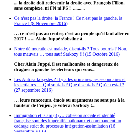
...
l
a droite doit redevenir la droite avec François Fillon,
sans complexe, ni FN ni PS ! .......
...
Ce n'est pas la droite, la France ! Ce n'est pas la gauche, la
France ! (8 Novembre 2016)
… ce n’est pas au centre, c’est au peuple qu’il faut aller en
2017 ! …..
Alain Juppé s’obstine à
...
Notre démocratie est malade, disent-ils ? Tous pourris ? Non,
tous mauvais … tous sauf Sarkozy !!! (15 Octobre 2016)
Cher Alain Juppé, il est malhonnête et dangereux de
draguer à gauche les électeurs qui vous
...
Les Anti-sarkozystes ? Il y a les primaires, les secondaires et
les tertiaires … Qui sont-ils ? Que disent-ils ? Qu’en est-il ?
(27 septembre 2016)
… leurs rancoeurs, émois ou arguments ne sont pas à la
hauteur de l’enjeu, je voterai Sarkozy !
...
Immigration et islam (3) … cohésion sociale et identité
française sont des impératifs nationaux et commandent un
cadrage strict du processus intégration-assimilation (16
Septembre 2016)