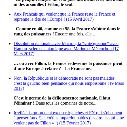
ni des arsouilles !
Fillon, le seul
...
Aux Français qui veulent que la France reste la France et
reprenne la tête de l'Europe ! (15 Avril 2017)
Comme en 40, comme en 58, la France s’abîme dans le
rang des puissances !
Encore une fois, elle...
Dissolution nationale avec Macron, la "voie grecque" avec
Hamon, sclérose autarcique avec Marine et Mélenchon (17
Mars 2017)
… ou avec Fillon, la France redevenue la puissance-pivot
d’une Europe à refaire ?
La France ne
...
Non, la République et la démocratie ne sont pas malades,
c’est la gaucho-bien-pensance qui nous empoisonne ! (9 Mars
2017)
C’est le germe de la déliquescence nationale, il faut
l’éliminer !
Dans tous les domaines de notre...
Irréfléchis qu’on peut excuser (gauches et FN qui s’obstinent
à penser faux !) et crétins impardonnables (les droites qui « ne
veulent pas de Fillon » !) (15 Février 2017)