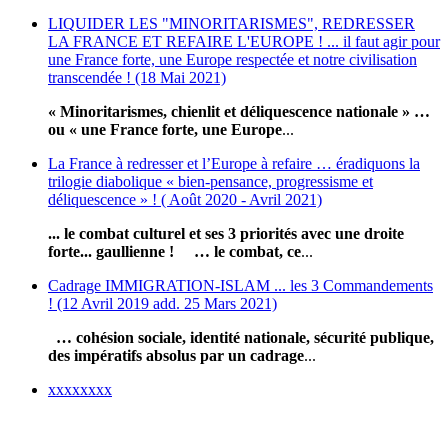
LIQUIDER LES "MINORITARISMES", REDRESSER
LA FRANCE ET REFAIRE L'EUROPE ! ... il faut agir pour
une France forte, une Europe respectée et notre civilisation
transcendée ! (18 Mai 2021)
« Minoritarismes, chienlit et déliquescence nationale » …
ou « une France forte, une Europe
...
La France à redresser et l’Europe à refaire … éradiquons la
trilogie diabolique « bien-pensance, progressisme et
déliquescence » ! ( Août 2020 - Avril 2021)
... le combat culturel et ses 3 priorités avec une droite
forte... gaullienne !
… le combat, ce
...
Cadrage IMMIGRATION-ISLAM ... les 3 Commandements
! (12 Avril 2019 add. 25 Mars 2021)
… cohésion sociale, identité nationale, sécurité publique,
des impératifs absolus par un cadrage
...
xxxxxxxx