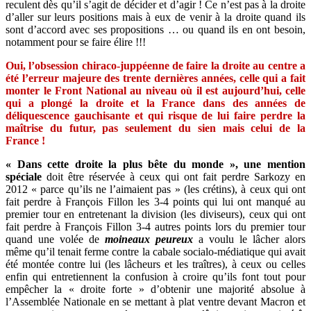
reculent dès qu’il s’agit de décider et d’agir ! Ce n’est pas à la droite
d’aller sur leurs positions mais à eux de venir à la droite quand ils
sont d’accord avec ses propositions … ou quand ils en ont besoin,
notamment pour se faire élire !!!
Oui, l’obsession chiraco-juppéenne de faire la droite au centre a
été l’erreur majeure des trente dernières années, celle qui a fait
monter le Front National au niveau où il est aujourd’hui, celle
qui a plongé la droite et la France dans des années de
déliquescence gauchisante et qui risque de lui faire perdre la
maîtrise du futur, pas seulement du sien mais celui de la
France !
« Dans cette droite la plus bête du monde », une mention
spéciale
doit être réservée à ceux qui ont fait perdre Sarkozy en
2012 « parce qu’ils ne l’aimaient pas » (les crétins), à ceux qui ont
fait perdre à François Fillon les 3-4 points qui lui ont manqué au
premier tour en entretenant la division (les diviseurs), ceux qui ont
fait perdre à François Fillon 3-4 autres points lors du premier tour
quand une volée de
moineaux peureux
a voulu le lâcher alors
même qu’il tenait ferme contre la cabale socialo-médiatique qui avait
été montée contre lui (les lâcheurs et les traîtres), à ceux ou celles
enfin qui entretiennent la confusion à croire qu’ils font tout pour
empêcher la « droite forte » d’obtenir une majorité absolue à
l’Assemblée Nationale en se mettant à plat ventre devant Macron et