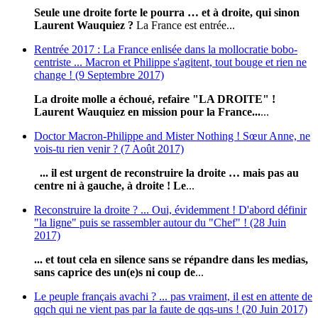
Seule une droite forte le pourra … et à droite, qui sinon
Laurent Wauquiez ?
La France est entrée...
Rentrée 2017 : La France enlisée dans la mollocratie bobo-
centriste ... Macron et Philippe s'agitent, tout bouge et rien ne
change ! (9 Septembre 2017)
La droite molle a échoué, refaire "LA DROITE" !
Laurent Wauquiez en mission pour la France...
...
Doctor Macron-Philippe and Mister Nothing ! Sœur Anne, ne
vois-tu rien venir ? (7 Août 2017)
... il est urgent de reconstruire la droite … mais pas au
centre ni à gauche, à droite !
Le
...
Reconstruire la droite ? ... Oui, évidemment ! D'abord définir
"la ligne" puis se rassembler autour du "Chef" ! (28 Juin
2017)
... et tout cela en silence sans se répandre dans les medias,
sans caprice des un(e)s ni coup de
...
Le peuple français avachi ? ... pas vraiment, il est en attente de
qqch qui ne vient pas par la faute de qqs-uns ! (20 Juin 2017)