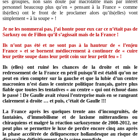
ses groupies, non sans doute par macrolâtrie mais par intérêt
personnel beaucoup plus qu’en « pensant à la France » comme
ils(elles) ont le front de le proclamer alors qu’ils(elles) vont
simplement « à la soupe » !
Je ne les nommerai pas, j’ai honte pour eux car ce n’était pas de
Sarkozy ou de Fillon qu’il s’agissait mais de la France !
Ils n’ont pas été et ne sont pas à la hauteur de « l’enjeu
France » et se bornent médiocrement à continuer de « cuire
leur petite soupe dans leur petit coin sur leur petit feu » !
Ils (elles) ont ruiné les chances de la droite et mis le
redressement de la France en péril puisqu’il est établi qu’on ne
peut en rien compter sur la gauche et que la lubie d’un centre
macronien n’est dans le contexte politique français, guère plus
fiable que toutes les tentatives « au centre » qui ont échoué dans
le passé ! De Gaulle avait réussi l’entreprise mais en se rangeant
clairement à droite … et puis, c’était de Gaulle !!!
La France après les quelques trente ans d’incongruités, de
fantaisies, d’immobilisme et de laxisme mitterandiens ou
chiraquiens et malgré la réaction sarkozyenne de 2008-2012, ne
peut plus se permettre le luxe de perdre encore cinq ans après
la phase accélérée de déliquescence hollandesque au risque de
disparaître définitivement de la scène mondiale.