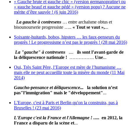
« Gauche brute et gauche chic » (version germanopratine) ou
« gauche beauf et gauche pédé » (version popu) ? Aucune ne
mérite d’être sauvée ! (6 juin 2016)
La gauche à contresens
… entre archaïsme obtus et
bisounourserie progressiste …..
« Tout se vaut »,
...
Soixante-huitards, bobos, hipsters … les faux-penseurs du
progrès ! Le progressisme n’est pas le progrès ! (28 mai 2016)
La "gauche" à contresens
....
ils sont l’avant-garde de
la déliquescence nationale !
…………….
Une
...
Oui, Très Saint Père, l’Europe est mère de l’humanisme …
mais elle ne peut accueillir toute la misère du monde (11 Mai
2014)
Gaucho-pensance et déliquescence...
la solution n’est
pas
"l’immigration" mais le "développement"
...
L'Europe, c'est à Paris et Berlin qu'on la construira, pas à
Bruxelles ! (23 mai 2016)
L
'E
urope c'est la France et l'Allemagne ! .
.... en 2012, la
France a disparu de la scène et
...