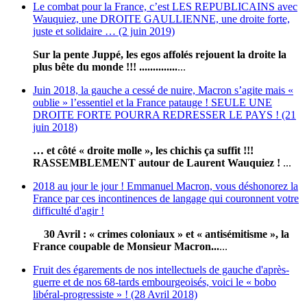
Le combat pour la France, c’est LES REPUBLICAINS avec
Wauquiez, une DROITE GAULLIENNE, une droite forte,
juste et solidaire … (2 juin 2019)
Sur la pente Juppé, les egos affolés rejouent la droite la
plus bête du monde !!! ..............
...
Juin 2018, la gauche a cessé de nuire, Macron s’agite mais «
oublie » l’essentiel et la France patauge ! SEULE UNE
DROITE FORTE POURRA REDRESSER LE PAYS ! (21
juin 2018)
… et côté « droite molle », les chichis ça suffit !!!
RASSEMBLEMENT autour de Laurent Wauquiez !
...
2018 au jour le jour ! Emmanuel Macron, vous déshonorez la
France par ces incontinences de langage qui couronnent votre
difficulté d'agir !
30 Avril : « crimes coloniaux » et « antisémitisme », la
France coupable de Monsieur Macron...
...
Fruit des égarements de nos intellectuels de gauche d'après-
guerre et de nos 68-tards embourgeoisés, voici le « bobo
libéral-progressiste » ! (28 Avril 2018)