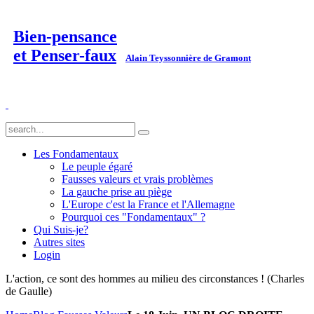
Bien-pensance
et Penser-faux
Alain Teyssonnière de Gramont
Les Fondamentaux
Le peuple égaré
Fausses valeurs et vrais problèmes
La gauche prise au piège
L'Europe c'est la France et l'Allemagne
Pourquoi ces "Fondamentaux" ?
Qui Suis-je?
Autres sites
Login
L'action, ce sont des hommes au milieu des circonstances ! (Charles
de Gaulle)