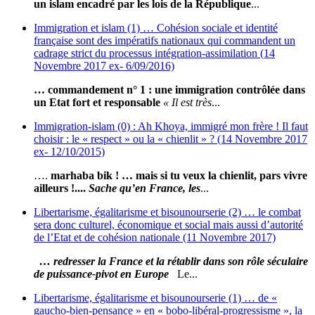
un islam encadré par les lois de la République
...
Immigration et islam (1) … Cohésion sociale et identité
française sont des impératifs nationaux qui commandent un
cadrage strict du processus intégration-assimilation (14
Novembre 2017 ex- 6/09/2016)
… commandement n° 1 : une immigration contrôlée dans
un Etat fort et responsable
« Il est très
...
Immigration-islam (0) : Ah Khoya, immigré mon frère ! Il faut
choisir : le « respect » ou la « chienlit » ? (14 Novembre 2017
ex- 12/10/2015)
….
marhaba bik ! … mais si tu veux la chienlit, pars vivre
ailleurs !....
Sache qu’en France, les
...
Libertarisme, égalitarisme et bisounourserie (2) … le combat
sera donc culturel, économique et social mais aussi d’autorité
de l’Etat et de cohésion nationale (11 Novembre 2017)
… redresser la France et la rétablir dans son rôle séculaire
de puissance-pivot en Europe
Le...
Libertarisme, égalitarisme et bisounourserie (1) … de «
gaucho-bien-pensance » en « bobo-libéral-progressisme », la