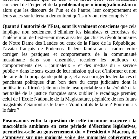
conscient de l’enjeu et de la
problématique « immigration-islam »
alors que les discours de l’un et de l’autre, leur comportement et
leurs actes sur le terrain démontrent qu’ils n’y ont rien compris ?
Quant à l’autorité de l’Etat, sont-ils vraiment conscients
que cela
implique non seulement d’éliminer les islamistes et terroristes de
l’intérieur ou de l’extérieur mais aussi les gauchistes-révolutionnaires
de Notre Dame des Landes ou ceux de la Place de la République,
l’avatar français de Podemos. Il leur faudra aussi cadrer voire
corriger les pratiques et comportements de la communauté
musulmane dans son ensemble, recadrer les pratiques et
comportements des « journaleux » et des medias du « service
public » dans le sens exact de leur mission qui est d’informer et non
de faire de la propagande politique, et aussi corriger les tendances et
penchants politiques d’un bon tiers du corps judiciaire dont la
politisation affirmée jette un doute insupportable sur la sérénité et la
neutralité de la justice française sans oublier le recadrage premier,
celui de l’Ecole Nationale de la Magistrature, pépinière de nos futurs
magistrats ? Sauront-ils le faire ? Voudront-ils le faire ? Pourront-ils
le faire ?
Posons-nous enfin la question de cette inconnue majeure : la
macrolâtrie ambiante en cette période d’élections législatives,
permettra-t-elle au gouvernement du « Président » Macron, de
s’appuyer sur une majorité voire des majorités cohérentes et