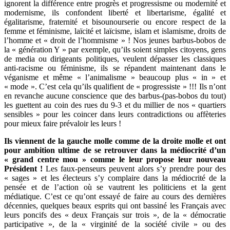
ignorent la différence entre progrès et progressisme ou modernité et
modernisme, ils confondent liberté et libertarisme, égalité et
égalitarisme, fraternité et bisounourserie ou encore respect de la
femme et féminisme, laïcité et laïcisme, islam et islamisme, droits de
l’homme et « droit de l’hommisme » ! Nos jeunes barbus-bobos de
la « génération Y » par exemple, qu’ils soient simples citoyens, gens
de media ou dirigeants politiques, veulent dépasser les classiques
anti-racisme ou féminisme, ils se répandent maintenant dans le
véganisme et même « l’animalisme » beaucoup plus « in » et
« mode ». C’est cela qu’ils qualifient de « progressiste » !!! Ils n’ont
en revanche aucune conscience que des barbus-(pas-bobos du tout)
les guettent au coin des rues du 9-3 et du millier de nos « quartiers
sensibles » pour les coincer dans leurs contradictions ou affèteries
pour mieux faire prévaloir les leurs !
Ils viennent de la gauche molle comme de la droite molle et ont
pour ambition ultime de se retrouver dans la médiocrité d’un
« grand centre mou » comme le leur propose leur nouveau
Président !
Les faux-penseurs peuvent alors s’y prendre pour des
« sages » et les électeurs s’y complaire dans la médiocrité de la
pensée et de l’action où se vautrent les politiciens et la gent
médiatique. C’est ce qu’ont essayé de faire au cours des dernières
décennies, quelques beaux esprits qui ont bassiné les Français avec
leurs poncifs des « deux Français sur trois », de la « démocratie
participative », de la « virginité de la société civile » ou des