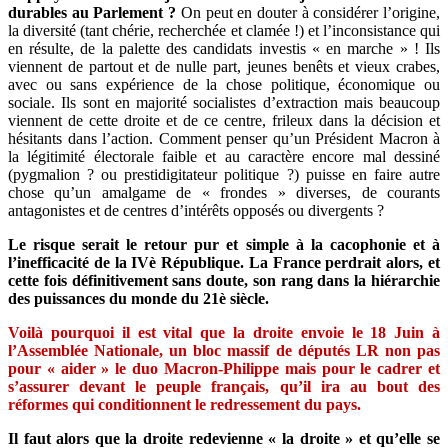
durables au Parlement ?
On peut en douter à considérer l’origine,
la diversité (tant chérie, recherchée et clamée !) et l’inconsistance qui
en résulte, de la palette des candidats investis « en marche » ! Ils
viennent de partout et de nulle part, jeunes benêts et vieux crabes,
avec ou sans expérience de la chose politique, économique ou
sociale. Ils sont en majorité socialistes d’extraction mais beaucoup
viennent de cette droite et de ce centre, frileux dans la décision et
hésitants dans l’action. Comment penser qu’un Président Macron à
la légitimité électorale faible et au caractère encore mal dessiné
(pygmalion ? ou prestidigitateur politique ?) puisse en faire autre
chose qu’un amalgame de « frondes » diverses, de courants
antagonistes et de centres d’intérêts opposés ou divergents ?
Le risque serait le retour pur et simple à la cacophonie et à
l’inefficacité de la IVè République.
La France perdrait alors, et
cette fois définitivement sans doute, son rang dans la hiérarchie
des puissances du monde du 21è siècle.
Voilà pourquoi il est vital que la droite envoie le 18 Juin à
l’Assemblée Nationale, un bloc massif de députés LR non pas
pour « aider » le duo Macron-Philippe mais pour le cadrer et
s’assurer devant le peuple français, qu’il ira au bout des
réformes qui conditionnent le redressement du pays.
Il faut alors que la droite redevienne « la droite » et qu’elle se