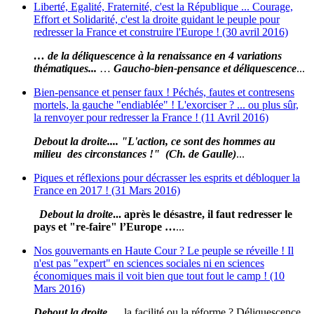
Liberté, Egalité, Fraternité, c'est la République ... Courage,
Effort et Solidarité, c'est la droite guidant le peuple pour
redresser la France et construire l'Europe ! (30 avril 2016)
… de la déliquescence à la renaissance en 4 variations
thématiques...
…
Gaucho-bien-pensance et déliquescence
...
Bien-pensance et penser faux ! Péchés, fautes et contresens
mortels, la gauche "endiablée" ! L'exorciser ? ... ou plus sûr,
la renvoyer pour redresser la France ! (11 Avril 2016)
Debout la droite.... "L'action, ce sont des hommes au
milieu des circonstances !" (Ch. de Gaulle)
...
Piques et réflexions pour décrasser les esprits et débloquer la
France en 2017 ! (31 Mars 2016)
Debout la droite
... après le désastre, il faut redresser le
pays et "re-faire" l’Europe …
...
Nos gouvernants en Haute Cour ? Le peuple se réveille ! Il
n'est pas "expert" en sciences sociales ni en sciences
économiques mais il voit bien que tout fout le camp ! (10
Mars 2016)
Debout la droite
… la facilité ou la réforme ? Déliquescence