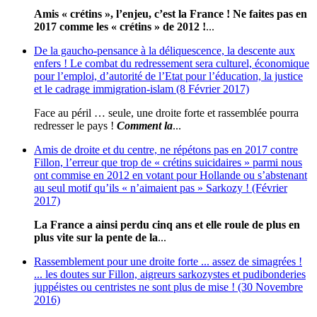
Amis « crétins », l’enjeu, c’est la France ! Ne faites pas en
2017 comme les « crétins » de 2012 !
...
De la gaucho-pensance à la déliquescence, la descente aux
enfers ! Le combat du redressement sera culturel, économique
pour l’emploi, d’autorité de l’Etat pour l’éducation, la justice
et le cadrage immigration-islam (8 Février 2017)
Face au péril … seule, une droite forte et rassemblée pourra
redresser le pays !
Comment la
...
Amis de droite et du centre, ne répétons pas en 2017 contre
Fillon, l’erreur que trop de « crétins suicidaires » parmi nous
ont commise en 2012 en votant pour Hollande ou s’abstenant
au seul motif qu’ils « n’aimaient pas » Sarkozy ! (Février
2017)
La France a ainsi perdu cinq ans et elle roule de plus en
plus vite sur la pente de la
...
Rassemblement pour une droite forte ... assez de simagrées !
... les doutes sur Fillon, aigreurs sarkozystes et pudibonderies
juppéistes ou centristes ne sont plus de mise ! (30 Novembre
2016)