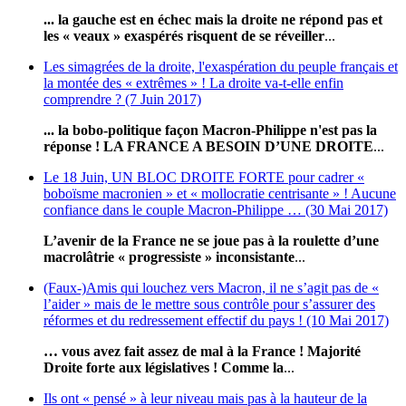
... la gauche est en échec mais la droite ne répond pas et
les « veaux » exaspérés risquent de se réveiller
...
Les simagrées de la droite, l'exaspération du peuple français et
la montée des « extrêmes » ! La droite va-t-elle enfin
comprendre ? (7 Juin 2017)
... la bobo-politique façon Macron-Philippe n'est pas la
réponse ! LA FRANCE A BESOIN D’UNE DROITE
...
Le 18 Juin, UN BLOC DROITE FORTE pour cadrer «
boboïsme macronien » et « mollocratie centrisante » ! Aucune
confiance dans le couple Macron-Philippe … (30 Mai 2017)
L’avenir de la France ne se joue pas à la roulette d’une
macrolâtrie « progressiste » inconsistante
...
(Faux-)Amis qui louchez vers Macron, il ne s’agit pas de «
l’aider » mais de le mettre sous contrôle pour s’assurer des
réformes et du redressement effectif du pays ! (10 Mai 2017)
… vous avez fait assez de mal à la France ! Majorité
Droite forte aux législatives !
Comme la
...
Ils ont « pensé » à leur niveau mais pas à la hauteur de la