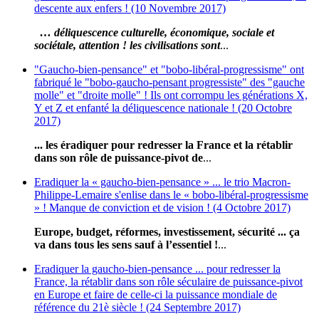
descente aux enfers ! (10 Novembre 2017)
… déliquescence culturelle, économique, sociale et
sociétale, attention ! les civilisations sont
...
"Gaucho-bien-pensance" et "bobo-libéral-progressisme" ont
fabriqué le "bobo-gaucho-pensant progressiste" des "gauche
molle" et "droite molle" ! Ils ont corrompu les générations X,
Y et Z et enfanté la déliquescence nationale ! (20 Octobre
2017)
... les éradiquer pour redresser la France et la rétablir
dans son rôle de puissance-pivot de
...
Eradiquer la « gaucho-bien-pensance » ... le trio Macron-
Philippe-Lemaire s'enlise dans le « bobo-libéral-progressisme
» ! Manque de conviction et de vision ! (4 Octobre 2017)
Europe, budget, réformes, investissement, sécurité ... ça
va dans tous les sens sauf à l’essentiel !
...
Eradiquer la gaucho-bien-pensance ... pour redresser la
France, la rétablir dans son rôle séculaire de puissance-pivot
en Europe et faire de celle-ci la puissance mondiale de
référence du 21è siècle ! (24 Septembre 2017)