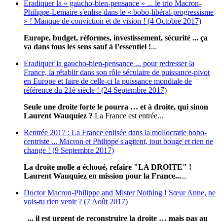
Eradiquer la « gaucho-bien-pensance » ... le trio Macron-
Philippe-Lemaire s'enlise dans le « bobo-libéral-progressisme
» ! Manque de conviction et de vision ! (4 Octobre 2017)
Europe, budget, réformes, investissement, sécurité ... ça
va dans tous les sens sauf à l’essentiel !
...
Eradiquer la gaucho-bien-pensance ... pour redresser la
France, la rétablir dans son rôle séculaire de puissance-pivot
en Europe et faire de celle-ci la puissance mondiale de
référence du 21è siècle ! (24 Septembre 2017)
Seule une droite forte le pourra … et à droite, qui sinon
Laurent Wauquiez ?
La France est entrée...
Rentrée 2017 : La France enlisée dans la mollocratie bobo-
centriste ... Macron et Philippe s'agitent, tout bouge et rien ne
change ! (9 Septembre 2017)
La droite molle a échoué, refaire "LA DROITE" !
Laurent Wauquiez en mission pour la France...
...
Doctor Macron-Philippe and Mister Nothing ! Sœur Anne, ne
vois-tu rien venir ? (7 Août 2017)
... il est urgent de reconstruire la droite … mais pas au