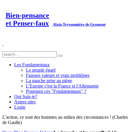
Bien-pensance
et Penser-faux
Alain Teyssonnière de Gramont
Les Fondamentaux
Le peuple égaré
Fausses valeurs et vrais problèmes
La gauche prise au piège
L'Europe c'est la France et l'Allemagne
Pourquoi ces "Fondamentaux" ?
Qui Suis-je?
Autres sites
Login
L'action, ce sont des hommes au milieu des circonstances ! (Charles
de Gaulle)