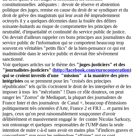
constitutionnelles adéquates : devoir de réserve et abstention
politique des juges, remise en cause du droit de se syndiquer et du
droit de grève des magistrats qui leur avait été imprudemment
octroyés il y a quelques décennies dans la foulée des délires
soixante-huitards au risque de compromettre les principes de
neutralité, d'impartialité et continuité du service public de justice.
On devrait d'ailleurs rappeler ces bons principes aux journalistes du
service public de l'information qui se comportent beaucoup trop
souvent en véritables "petits flics" de la bien-pensance ce qui est
inadmissible dans le service public et devrait être sévèrement
sanctionné.
Voir quelques articles sur le thème des
"juges-justiciers" et des
"journalistes-justiciers" (
http://facebook.com/eurocooperation
)
qui se croient investis d'une "mission" à la manière des pires
intégristes
ou se prennent pour les "croisés des principes
républicains" tels qu'ils s'octroient le droit de les interpréter et de les
imposer à tous les "mécréants" ! Dans ce rôle douteux, on peut
ranger les "Zorros" de Mediapart, la plupart des journalistes de
France Inter et des journaleux de Canal +, beaucoup d'émissions
politiquement très orientées d'Arte, France 2 et FR3 ... et parmi les
juges, ceux qu'on peut raisonnablement soupçonner d'avoir
délibérément et massivement engagé le fer contre Nicolas Sarkozy,
son entourage et quelques responsables de l'UMP dans la seule
intention de nuire c-à-d sans avoir en mains plus "d'indices graves et
concordants" que pour les prétendues "affaires" qui se sont