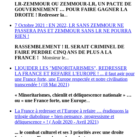
LR-ZEMMOUR OU ZEMMOUR-LR, UN PACTE DE
GOUVERNEMENT … POUR FAIRE GAGNER LA
DROITE !
Redresser la
...
7 Octobre 2021 : EN 2022, LR SANS ZEMMOUR NE
PASSERA PAS ET ZEMMOUR SANS LR NE POURRA
RIEN !
RASSEMBLEMENT ! IL SERAIT CRIMINEL DE
FAIRE PERDRE CINQ ANS DE PLUS A LA
FRANCE !
Monsieur le...
LIQUIDER LES "MINORITARISMES", REDRESSER
LA FRANCE ET REFAIRE L'EUROPE ! ... il faut agir pour
une France forte, une Europe respectée et notre civilisation
transcendée ! (18 Mai 2021)
« Minoritarismes, chienlit et déliquescence nationale » …
ou « une France forte, une Europe
...
La France à redresser et l’Europe à refaire … éradiquons la
trilogie diabolique « bien-pensance, progressisme et
déliquescence » ! ( Août 2020 - Avril 2021)
... le combat culturel et ses 3 priorités avec une droite