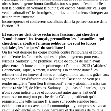
obsessions de genre homo-familiales (ou ses prostituées dont elle
tarit la clientèle en voulant la punir !) ou encore Monsieur Valls qui
veut "nationaliser" les immigrés pour les aider à mieux s'intégrer au
lieu de faire l'inverse.
Inconséquence et contresens socialistes dans la pensée comme dans
l'action !!!!
Et encore au-delà de ce sectarisme fascisant qui cherche à
"conditionner" les français, grenouillent les "arsouilles" qui
cherchent à abattre l'ennemi politique. Ce sont les forces
spéciales, les "snipers" du socialisme !
On les voit derrière les coups montés contre l'entourage et contre
celui d'entre les "ennemis" qui est le plus dangereux pour eux,
Nicolas Sarkozy. Une première vague de coups de main avait
piteusement échoué entre le printemps et l'automne 2013 ("affaires"
Bettencourt, Tapie, Karachi, Kadhafi). On cherche donc à les
relancer ou à en trouver d'autres en balayant tous azimuts grâce aux
agendas de l'ex-Président que la Cour de Cassation ne veut pas
rendre malgré le "non-lieu Bettencourt" et en y ajoutant la mise sur
écoute (à vie ?!!) de Nicolas Sarkozy ... (au cas où ! car les juges
n'ont aucun indice grave et concordant autre que le fait qu'il
connaisse un magistrat proche de la CC, qui justifierait qu'ils
requièrent une telle mesure !!!), mise sur écoute étendue bien
évidemment à ceux avec qui il communiquait y compris ses avocats
ce qui a déclenché un tollé des barreaux et des juristes de toute la