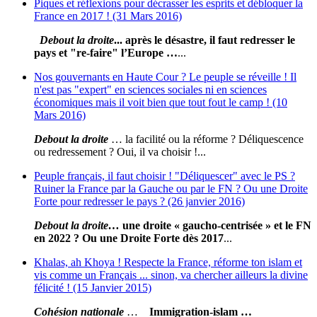
Piques et réflexions pour décrasser les esprits et débloquer la
France en 2017 ! (31 Mars 2016)
Debout la droite
... après le désastre, il faut redresser le
pays et "re-faire" l’Europe …
...
Nos gouvernants en Haute Cour ? Le peuple se réveille ! Il
n'est pas "expert" en sciences sociales ni en sciences
économiques mais il voit bien que tout fout le camp ! (10
Mars 2016)
Debout la droite
… la facilité ou la réforme ? Déliquescence
ou redressement ? Oui, il va choisir !...
Peuple français, il faut choisir ! "Déliquescer" avec le PS ?
Ruiner la France par la Gauche ou par le FN ? Ou une Droite
Forte pour redresser le pays ? (26 janvier 2016)
Debout la droite
…
une droite « gaucho-centrisée » et le FN
en 2022 ? Ou une Droite Forte dès 2017
...
Khalas, ah Khoya ! Respecte la France, réforme ton islam et
vis comme un Français ... sinon, va chercher ailleurs la divine
félicité ! (15 Janvier 2015)
Cohésion nationale
…
Immigration-islam
…