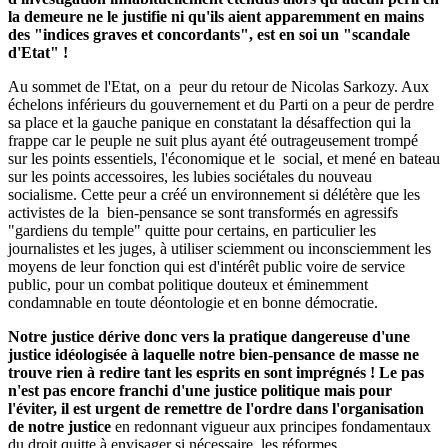
la demeure ne le justifie
ni qu'ils aient apparemment en mains
des "indices graves et concordants", est en soi un "scandale
d'Etat" !
Au sommet de l'Etat, on a peur du retour de Nicolas Sarkozy. Aux
échelons inférieurs du gouvernement et du Parti on a peur de perdre
sa place et la gauche panique en constatant la désaffection qui la
frappe car le peuple ne suit plus ayant été outrageusement trompé
sur les points essentiels, l'économique et le social, et mené en bateau
sur les points accessoires, les lubies sociétales du nouveau
socialisme. Cette peur a créé un environnement si délétère que les
activistes de la bien-pensance se sont transformés en agressifs
"gardiens du temple" quitte pour certains, en particulier les
journalistes et les juges, à utiliser sciemment ou inconsciemment les
moyens de leur fonction qui est d'intérêt public voire de service
public, pour un combat politique douteux et éminemment
condamnable en toute déontologie et en bonne démocratie.
Notre justice dérive donc vers la pratique dangereuse d'une
justice idéologisée à laquelle notre bien-pensance de masse ne
trouve rien à redire tant les esprits en sont imprégnés ! Le pas
n'est pas encore franchi d'une justice politique mais pour
l'éviter, il est urgent de remettre de l'ordre dans l'organisation
de notre justice
en redonnant vigueur aux principes fondamentaux
du droit quitte à envisager si nécessaire, les réformes