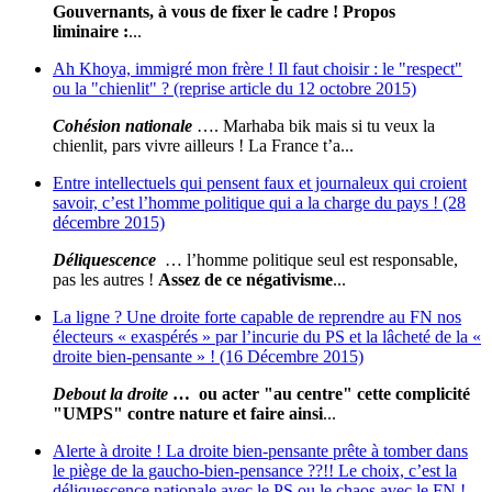
Gouvernants, à vous de fixer le cadre !
Propos
liminaire
:
...
Ah Khoya, immigré mon frère ! Il faut choisir : le "respect"
ou la "chienlit" ? (reprise article du 12 octobre 2015)
Cohésion nationale
…. Marhaba bik mais si tu veux la
chienlit, pars vivre ailleurs ! La France t’a...
Entre intellectuels qui pensent faux et journaleux qui croient
savoir, c’est l’homme politique qui a la charge du pays ! (28
décembre 2015)
Déliquescence
… l’homme politique seul est responsable,
pas les autres !
Assez de ce négativisme
...
La ligne ? Une droite forte capable de reprendre au FN nos
électeurs « exaspérés » par l’incurie du PS et la lâcheté de la «
droite bien-pensante » ! (16 Décembre 2015)
Debout la droite
… ou acter "au centre" cette complicité
"UMPS" contre nature et faire ainsi
...
Alerte à droite ! La droite bien-pensante prête à tomber dans
le piège de la gaucho-bien-pensance ??!! Le choix, c’est la
déliquescence nationale avec le PS ou le chaos avec le FN !