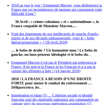
2018 au jour le jour ! Emmanuel Macron, vous déshonorez la
France par ces incontinences de langage qui couronnent votre
difficulté d'agir !
30 Avril : « crimes coloniaux » et « antisémitisme », la
France coupable de Monsieur Macron...
...
Fruit des égarements de nos intellectuels de gauche d'après-
guerre et de nos 68-tards embourgeoisés, voici le « bobo
libéral-progressiste » ! (28 Avril 2018)
… le bobo de droite ? Un humaniste mou ! Le bobo de
gauche, un faux-penseur idéologisé et le bobo du
...
Emmanuel Macron n’est pas le Président qui redressera la
France. Il ne sent ni la France ni les Français et n’a pas la
carrure des réformes à faire ! (14 Janvier 2018)
2018 ! LA FRANCE A BESOIN D’UNE DROITE
FORTE pour mener le combat du redressement …
Déliquescence, les
...
Immigration et islam (3) … Cohésion sociale et identité
française sont des impératifs nationaux qui commandent un
cadrage strict du processus intégration-assimilation (15