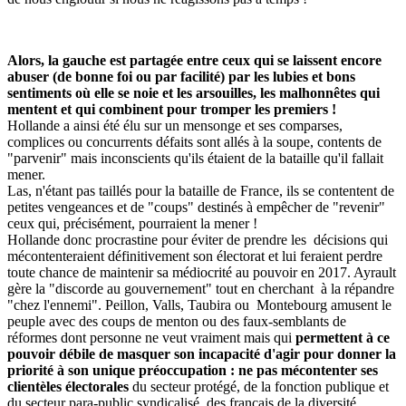
Alors, la gauche est partagée entre ceux qui se laissent encore
abuser (de bonne foi ou par facilité) par les lubies et bons
sentiments où elle se noie et les arsouilles, les malhonnêtes qui
mentent et qui combinent pour tromper les premiers !
Hollande a ainsi été élu sur un mensonge et ses comparses,
complices ou concurrents défaits sont allés à la soupe, contents de
"parvenir" mais inconscients qu'ils étaient de la bataille qu'il fallait
mener.
Las, n'étant pas taillés pour la bataille de France, ils se contentent de
petites vengeances et de "coups" destinés à empêcher de "revenir"
ceux qui, précisément, pourraient la mener !
Hollande donc procrastine pour éviter de prendre les décisions qui
mécontenteraient définitivement son électorat et lui feraient perdre
toute chance de maintenir sa médiocrité au pouvoir en 2017. Ayrault
gère la "discorde au gouvernement" tout en cherchant à la répandre
"chez l'ennemi". Peillon, Valls, Taubira ou Montebourg amusent le
peuple avec des coups de menton ou des faux-semblants de
réformes dont personne ne veut vraiment mais qui
permettent à ce
pouvoir débile de masquer son incapacité d'agir pour donner la
priorité à son unique préoccupation : ne pas mécontenter ses
clientèles électorales
du secteur protégé, de la fonction publique et
du secteur para-public syndicalisé, des français de la diversité