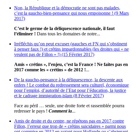
Non, la République et la démocratie ne sont pas malades,
c’est la gaucho-bien-pensance qui nous empoisonne ! (9 Mars
2017)
C’est le germe de la déliquescence nationale, il faut
l’éliminer !
Dans tous les domaines de notre...
Irréfléchis qu’on peut excuser (gauches et FN qui s’obstinent
à penser faux !) et crétins impardonnables (les droites qui « ne
veulent pas de Fillon » !) (15 Février 2017)
Amis « crétins », l’enjeu, c’est la France ! Ne faites pas en
2017 comme les « crétins » de 2012 !
...
De la gaucho-pensance à la déliquescence, la descente aux
enfers ! Le combat du redressement sera culturel, économique
pour l’emploi, d’autorité de l’Etat pour l’éducation, la justice
et le cadrage immigration-islam (8 Février 2017)
Face au péril … seule, une droite forte et rassemblée pourra
redresser le pays !
Comment la
...
Amis de droite et du centre, ne répétons pas en 2017 contre
Fillon, l’erreur que trop de « crétins suicidaires » parmi nous
ont commise en 2012 en votant pour Hollande ou s’abstenant