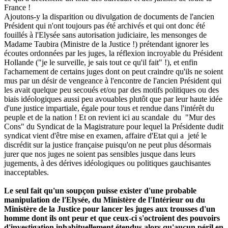
France !
Ajoutons-y la disparition ou divulgation de documents de l'ancien
Président qui n'ont toujours pas été archivés et qui ont donc été
fouillés à l'Elysée sans autorisation judiciaire, les mensonges de
Madame Taubira (Ministre de la Justice !) prétendant ignorer les
écoutes ordonnées par les juges, la réflexion incroyable du Président
Hollande ("je le surveille, je sais tout ce qu'il fait" !), et enfin
l'acharnement de certains juges dont on peut craindre qu'ils ne soient
mus par un désir de vengeance à l'encontre de l'ancien Président qui
les avait quelque peu secoués et/ou par des motifs politiques ou des
biais idéologiques aussi peu avouables plutôt que par leur haute idée
d'une justice impartiale, égale pour tous et rendue dans l'intérêt du
peuple et de la nation ! Et on revient ici au scandale du "Mur des
Cons" du Syndicat de la Magistrature pour lequel la Présidente dudit
syndicat vient d'être mise en examen, affaire d'Etat qui a jeté le
discrédit sur la justice française puisqu'on ne peut plus désormais
jurer que nos juges ne soient pas sensibles jusque dans leurs
jugements, à des dérives idéologiques ou politiques gauchisantes
inacceptables.
Le seul fait qu'un soupçon puisse exister d'une probable
manipulation de l'Elysée, du Ministère de l'Intérieur ou du
Ministère de la Justice pour lancer les juges aux trousses d'un
homme dont ils ont peur et que ceux-ci s'octroient des pouvoirs
d'investigation inhabituellement étendus alors qu'aucun péril en