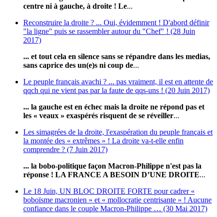
centre ni à gauche, à droite !
Le
...
Reconstruire la droite ? ... Oui, évidemment ! D'abord définir
"la ligne" puis se rassembler autour du "Chef" ! (28 Juin
2017)
... et tout cela en silence sans se répandre dans les medias,
sans caprice des un(e)s ni coup de
...
Le peuple français avachi ? ... pas vraiment, il est en attente de
qqch qui ne vient pas par la faute de qqs-uns ! (20 Juin 2017)
... la gauche est en échec mais la droite ne répond pas et
les « veaux » exaspérés risquent de se réveiller
...
Les simagrées de la droite, l'exaspération du peuple français et
la montée des « extrêmes » ! La droite va-t-elle enfin
comprendre ? (7 Juin 2017)
... la bobo-politique façon Macron-Philippe n'est pas la
réponse ! LA FRANCE A BESOIN D’UNE DROITE
...
Le 18 Juin, UN BLOC DROITE FORTE pour cadrer «
boboïsme macronien » et « mollocratie centrisante » ! Aucune
confiance dans le couple Macron-Philippe … (30 Mai 2017)