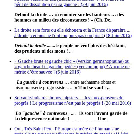
péril de dissolution par sa gauche ! (29 juin 2016)
Debout la droite … « remonter sur les hauteurs … des
hommes au milieu des circonstances ! » (Ch. De
...
La droite sera forte ou elle échouera et la France disparaîtra ...
à droite, certains ne l'ont toujours pas compris ! (18 Juin 2016)
Debout la droite .......
le peuple ne veut plus des hésitants,
des prudents ni des mous !
...
« Gauche brute et gauche chic » (version germanopratine) ou
« gauche beauf et gauche pédé » (version popu) ? Aucune ne
mérite d’être sauvée ! (6 juin 2016)
La gauche à contresens
… entre archaïsme obtus et
bisounourserie progressiste …..
« Tout se vaut »,
...
Soixante-huitards, bobos, hipsters … les faux-penseurs du
progrès ! Le progressisme n’est pas le progrès ! (28 mai 2016)
La "gauche" à contresens
....
ils sont l’avant-garde de
la déliquescence nationale !
…………….
Une
...
Oui, Très Saint Père, l’Europe est mère de l’humanisme …