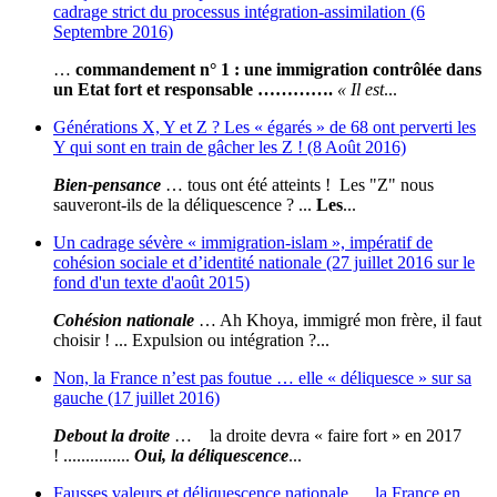
cadrage strict du processus intégration-assimilation (6
Septembre 2016)
…
commandement n° 1 : une immigration contrôlée dans
un Etat fort et responsable ………….
« Il est
...
Générations X, Y et Z ? Les « égarés » de 68 ont perverti les
Y qui sont en train de gâcher les Z ! (8 Août 2016)
Bien-pensance
… tous ont été atteints ! Les "Z" nous
sauveront-ils de la déliquescence ? ...
Les
...
Un cadrage sévère « immigration-islam », impératif de
cohésion sociale et d’identité nationale (27 juillet 2016 sur le
fond d'un texte d'août 2015)
Cohésion nationale
… Ah Khoya, immigré mon frère, il faut
choisir ! ... Expulsion ou intégration ?...
Non, la France n’est pas foutue … elle « déliquesce » sur sa
gauche (17 juillet 2016)
Debout la droite
… la droite devra « faire fort » en 2017
! ...............
Oui, la déliquescence
...
Fausses valeurs et déliquescence nationale … la France en