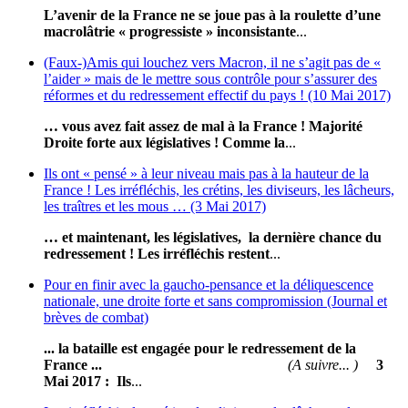
L’avenir de la France ne se joue pas à la roulette d’une
macrolâtrie « progressiste » inconsistante
...
(Faux-)Amis qui louchez vers Macron, il ne s’agit pas de «
l’aider » mais de le mettre sous contrôle pour s’assurer des
réformes et du redressement effectif du pays ! (10 Mai 2017)
… vous avez fait assez de mal à la France ! Majorité
Droite forte aux législatives !
Comme la
...
Ils ont « pensé » à leur niveau mais pas à la hauteur de la
France ! Les irréfléchis, les crétins, les diviseurs, les lâcheurs,
les traîtres et les mous … (3 Mai 2017)
… et maintenant, les législatives, la dernière chance du
redressement !
Les irréfléchis restent
...
Pour en finir avec la gaucho-pensance et la déliquescence
nationale, une droite forte et sans compromission (Journal et
brèves de combat)
... la bataille est engagée pour le redressement de la
France ...
(A suivre... )
3
Mai 2017 :
Ils
...