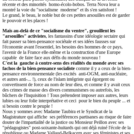
récente et des minorités homo-écolo-bobos. Terra Nova leur a
montré la voie du "socialisme moderne" et ils s'en satisfont !
Le grand, le beau, le noble but de ces petites arsouilles est de garder
le pouvoir et les places !
Mais au-delà de ce "socialisme du ventre", grouillent les
"arsouilles" activistes
, les fantassins d'une idéologie sectaire qui
fait passer sa bien-pensance sociétale et ses idées fausses sur
l'économie avant l'essentiel, les besoins des hommes de ce pays,
l'avenir de la France elle-même et la construction d'une Europe
capable de faire face aux défis du monde nouveau !
C'est la gauche à contre-sens des réalités du monde avec ses
fachos de la bien-pensance socialiste
comme il y a ceux de la bien-
pensance environnementale (les excités anti-OGM, anti-nucléaire,
et autres anti-... !), ceux de l'islam intégriste qui égorgent ou
convertissent de force au nom de leur dieu, et comme il y avait ceux
des crimes de masse des divers communismes ou autrefois, les
bûchers de l'Inquisition ! Tous prétendent imposer aux autres, leurs
lubies ou leur folie interprétative et ceci pour le bien du peuple ... et
si besoin contre le peuple !
Nous y sommes avec Madame Taubira et le Syndicat de la
Magistrature qui affiche ses préférences partisanes au risque de faire
douter de l'impartialité de la justice ou Monsieur Peillon avec ses
"pédagogistes" post-soixante-huitards qui ont déjà ruiné l'école de la
république ou Madame Vallaud-Belkacem avec ses féministes et ses