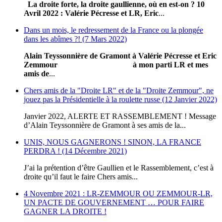
La droite forte, la droite gaullienne, où en est-on ?
10
Avril 2022
: Valérie Pécresse et LR, Eric
...
Dans un mois, le redressement de la France ou la plongée
dans les abîmes ?! (7 Mars 2022)
Alain Teyssonnière de Gramont
à Valérie Pécresse et Eric
Zemmour
à mon parti LR et mes
amis de
...
Chers amis de la "Droite LR" et de la "Droite Zemmour", ne
jouez pas la Présidentielle à la roulette russe (12 Janvier 2022)
Janvier 2022, ALERTE ET RASSEMBLEMENT ! Message
d’Alain Teyssonnière de Gramont à ses amis de la...
UNIS, NOUS GAGNERONS ! SINON, LA FRANCE
PERDRA ! (14 Décembre 2021)
J’ai la prétention d’être Gaullien et le Rassemblement, c’est à
droite qu’il faut le faire Chers amis...
4 Novembre 2021 : LR-ZEMMOUR OU ZEMMOUR-LR,
UN PACTE DE GOUVERNEMENT … POUR FAIRE
GAGNER LA DROITE !