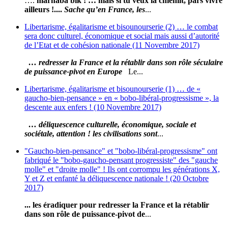
….
marhaba bik ! … mais si tu veux la chienlit, pars vivre
ailleurs !....
Sache qu’en France, les
...
Libertarisme, égalitarisme et bisounourserie (2) … le combat
sera donc culturel, économique et social mais aussi d’autorité
de l’Etat et de cohésion nationale (11 Novembre 2017)
… redresser la France et la rétablir dans son rôle séculaire
de puissance-pivot en Europe
Le...
Libertarisme, égalitarisme et bisounourserie (1) … de «
gaucho-bien-pensance » en « bobo-libéral-progressisme », la
descente aux enfers ! (10 Novembre 2017)
… déliquescence culturelle, économique, sociale et
sociétale, attention ! les civilisations sont
...
"Gaucho-bien-pensance" et "bobo-libéral-progressisme" ont
fabriqué le "bobo-gaucho-pensant progressiste" des "gauche
molle" et "droite molle" ! Ils ont corrompu les générations X,
Y et Z et enfanté la déliquescence nationale ! (20 Octobre
2017)
... les éradiquer pour redresser la France et la rétablir
dans son rôle de puissance-pivot de
...