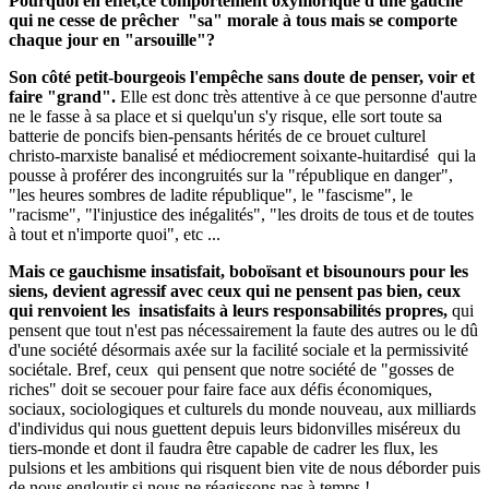
Pourquoi en effet,ce comportement oxymorique d'une gauche
qui ne cesse de prêcher "sa" morale à tous mais se comporte
chaque jour en "arsouille"?
Son côté petit-bourgeois l'empêche sans doute de penser, voir et
faire "grand".
Elle est donc très attentive à ce que personne d'autre
ne le fasse à sa place et si quelqu'un s'y risque, elle sort toute sa
batterie de poncifs bien-pensants hérités de ce brouet culturel
christo-marxiste banalisé et médiocrement soixante-huitardisé qui la
pousse à proférer des incongruités sur la "république en danger",
"les heures sombres de ladite république", le "fascisme", le
"racisme", "l'injustice des inégalités", "les droits de tous et de toutes
à tout et n'importe quoi", etc ...
Mais ce gauchisme insatisfait, boboïsant et bisounours pour les
siens, devient agressif avec ceux qui ne pensent pas bien, ceux
qui renvoient les insatisfaits à leurs responsabilités propres,
qui
pensent que tout n'est pas nécessairement la faute des autres ou le dû
d'une société désormais axée sur la facilité sociale et la permissivité
sociétale. Bref, ceux qui pensent que notre société de "gosses de
riches" doit se secouer pour faire face aux défis économiques,
sociaux, sociologiques et culturels du monde nouveau, aux milliards
d'individus qui nous guettent depuis leurs bidonvilles miséreux du
tiers-monde et dont il faudra être capable de cadrer les flux, les
pulsions et les ambitions qui risquent bien vite de nous déborder puis
de nous engloutir si nous ne réagissons pas à temps !