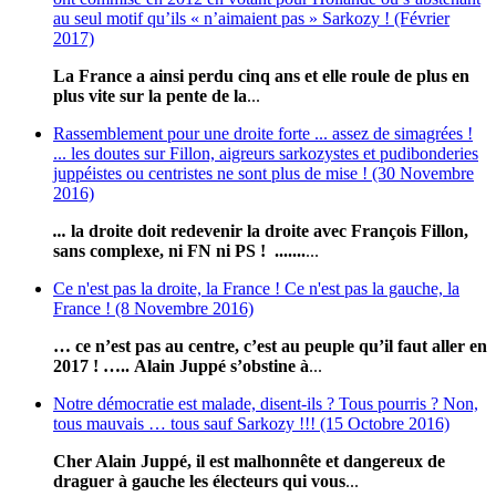
au seul motif qu’ils « n’aimaient pas » Sarkozy ! (Février
2017)
La France a ainsi perdu cinq ans et elle roule de plus en
plus vite sur la pente de la
...
Rassemblement pour une droite forte ... assez de simagrées !
... les doutes sur Fillon, aigreurs sarkozystes et pudibonderies
juppéistes ou centristes ne sont plus de mise ! (30 Novembre
2016)
...
l
a droite doit redevenir la droite avec François Fillon,
sans complexe, ni FN ni PS ! .......
...
Ce n'est pas la droite, la France ! Ce n'est pas la gauche, la
France ! (8 Novembre 2016)
… ce n’est pas au centre, c’est au peuple qu’il faut aller en
2017 ! …..
Alain Juppé s’obstine à
...
Notre démocratie est malade, disent-ils ? Tous pourris ? Non,
tous mauvais … tous sauf Sarkozy !!! (15 Octobre 2016)
Cher Alain Juppé, il est malhonnête et dangereux de
draguer à gauche les électeurs qui vous
...