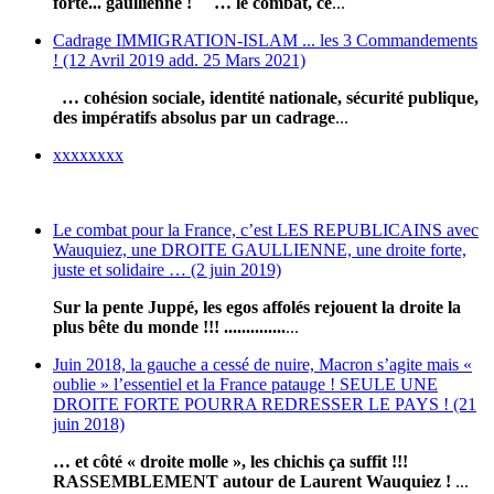
forte... gaullienne !
… le combat, ce
...
Cadrage IMMIGRATION-ISLAM ... les 3 Commandements
! (12 Avril 2019 add. 25 Mars 2021)
… cohésion sociale, identité nationale, sécurité publique,
des impératifs absolus par un cadrage
...
xxxxxxxx
Le combat pour la France, c’est LES REPUBLICAINS avec
Wauquiez, une DROITE GAULLIENNE, une droite forte,
juste et solidaire … (2 juin 2019)
Sur la pente Juppé, les egos affolés rejouent la droite la
plus bête du monde !!! ..............
...
Juin 2018, la gauche a cessé de nuire, Macron s’agite mais «
oublie » l’essentiel et la France patauge ! SEULE UNE
DROITE FORTE POURRA REDRESSER LE PAYS ! (21
juin 2018)
… et côté « droite molle », les chichis ça suffit !!!
RASSEMBLEMENT autour de Laurent Wauquiez !
...