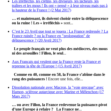
Les irréfléchis, les crétins, les diviseurs, les lâcheurs, les
traîtres et les mous ! Ils ont « pensé » à leur niveau mais pas à
la hauteur de la France ! (2 Mai 2017)
… et maintenant, ils doivent choisir entre la déliquescence
ou la ruine !
Les « irréfléchis »
sont...
C’est le 23 Avril que tout se jouera : La France redressée ? La
France ruinée ? ou la France en "prolongation" de
déliquescence ? (20 Avril 2017)
Le peuple français ne veut plus des médiocres, des mous
ni des arsouilles !
Fillon, le seul
...
Aux Français qui veulent que la France reste la France et
reprenne la tête de l'Europe ! (15 Avril 2017)
Comme en 40, comme en 58, la France s’abîme dans le
rang des puissances !
Encore une fois, elle...
Dissolution nationale avec Macron, la "voie grecque" avec
Hamon, sclérose autarcique avec Marine et Mélenchon (17
Mars 2017)
… ou avec Fillon, la France redevenue la puissance-pivot
d’une Europe à refaire ?
La France ne
...