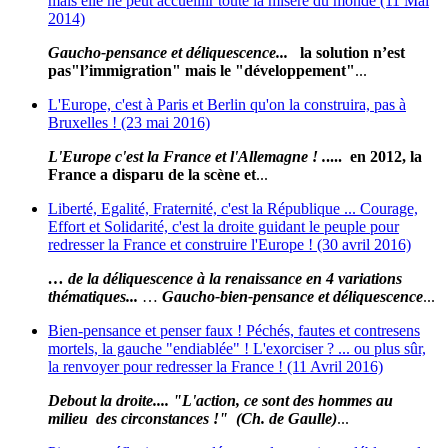
mais elle ne peut accueillir toute la misère du monde (11 Mai
2014)
Gaucho-pensance et déliquescence...
la solution n’est
pas
"l’immigration" mais le "développement"
...
L'Europe, c'est à Paris et Berlin qu'on la construira, pas à
Bruxelles ! (23 mai 2016)
L
'E
urope c'est la France et l'Allemagne ! .
.... en 2012, la
France a disparu de la scène et
...
Liberté, Egalité, Fraternité, c'est la République ... Courage,
Effort et Solidarité, c'est la droite guidant le peuple pour
redresser la France et construire l'Europe ! (30 avril 2016)
… de la déliquescence à la renaissance en 4 variations
thématiques...
…
Gaucho-bien-pensance et déliquescence
...
Bien-pensance et penser faux ! Péchés, fautes et contresens
mortels, la gauche "endiablée" ! L'exorciser ? ... ou plus sûr,
la renvoyer pour redresser la France ! (11 Avril 2016)
Debout la droite.... "L'action, ce sont des hommes au
milieu des circonstances !" (Ch. de Gaulle)
...