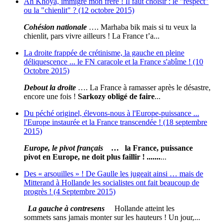
Ah Khoya, immigré mon frère ! Il faut choisir : le "respect"
ou la "chienlit" ? (12 octobre 2015)
Cohésion nationale
…. Marhaba bik mais si tu veux la
chienlit, pars vivre ailleurs ! La France t’a...
La droite frappée de crétinisme, la gauche en pleine
déliquescence ... le FN caracole et la France s'abîme ! (10
Octobre 2015)
Debout la droite
…. La France à ramasser après le désastre,
encore une fois !
Sarkozy obligé de faire
...
Du péché originel, élevons-nous à l'Europe-puissance ...
l'Europe instaurée et la France transcendée ! (18 septembre
2015)
Europe, le pivot français
… la France, puissance
pivot en Europe, ne doit plus faillir ! .......
...
Des « arsouilles » ! De Gaulle les jugeait ainsi … mais de
Mitterand à Hollande les socialistes ont fait beaucoup de
progrès ! (4 Septembre 2015)
La gauche à contresens
Hollande atteint les
sommets sans jamais monter sur les hauteurs ! Un jour,...