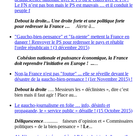
Le FN n’est pas bon mais le PS est mauvais … et il conduit le
peuple f
Debout la droite... Une droite forte et une politique forte
pour redresser la France …
Alerte à
...
"Gaucho-bien-pensance" et "fa-niente" mettent la France en
danger ! Renvoyer le PS pour redresser le pays et rétablir
l'ordre républicain ! (3 décembre 2015)
Cohésion nationale et puissance économique, la France
doit reprendre l’initiative en Europe ! ...
...
Non,la France n'est pas "foutue" ... elle se réveille devant le
désastre de la gaucho-bien-pensance ! (1er Novembre 2015) !
Debout la droite
…. Messieurs les « déclinistes », dire c’est
bien mais il faut agir ! Place au...
Le gaucho-journalisme en folie … info, désinfo et
propagande, le « service public » déraille ! (15 Octobre 2015)
Déliquescence
…........ faiseurs d’opinion et « Commissaires
politiques » de la bien-pensance » !
Le
...