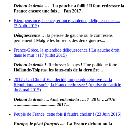
Debout la droite
… La gauche a failli ! Il faut redresser la
France encore une fois ... l'an 2017
...
Bien-pensance, licence, errance, violence, déliquescence ....
(2 Août 2015)
Déliquescence
… la pensée de gauche ou le contresens
permanent ! Malgré les horreurs des deux guerres...
France-Grèce, la splendide déliquescence ! La gauche droit
dans le mur ! (17 juillet 2015)
Debout la droite !
Redresser le pays ! Une politique forte !
Hollande-Tsipras, les faux-culs de la dernière
...
2017 : Un Chef d’Etat décidé, un peuple retrouvé … la
République assurée, la France redressée ! (reprise de l'article
du 8 mai 2015)
Debout la droite .... Ami, entends-tu …. ?
2015
…
2016
…................................. 2017
...
Peuple de France, cette fois il faudra choisir ! (23 Juin 2015)
Europe, le pivot français ....
La France debout ou la