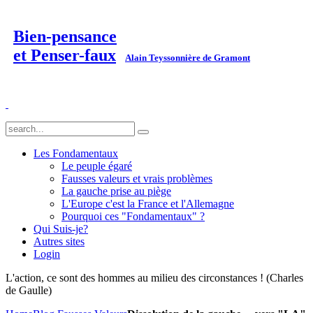
Bien-pensance
et Penser-faux
Alain Teyssonnière de Gramont
Les Fondamentaux
Le peuple égaré
Fausses valeurs et vrais problèmes
La gauche prise au piège
L'Europe c'est la France et l'Allemagne
Pourquoi ces "Fondamentaux" ?
Qui Suis-je?
Autres sites
Login
L'action, ce sont des hommes au milieu des circonstances ! (Charles
de Gaulle)