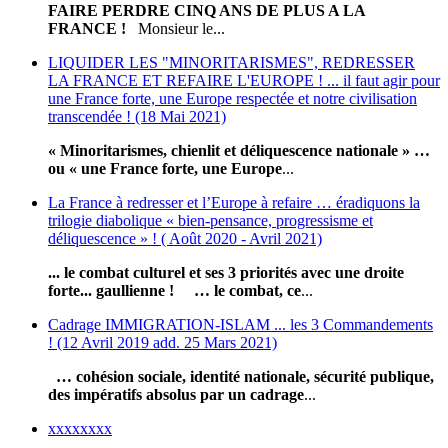
FAIRE PERDRE CINQ ANS DE PLUS A LA
FRANCE !
Monsieur le...
LIQUIDER LES "MINORITARISMES", REDRESSER
LA FRANCE ET REFAIRE L'EUROPE ! ... il faut agir pour
une France forte, une Europe respectée et notre civilisation
transcendée ! (18 Mai 2021)
« Minoritarismes, chienlit et déliquescence nationale » …
ou « une France forte, une Europe
...
La France à redresser et l’Europe à refaire … éradiquons la
trilogie diabolique « bien-pensance, progressisme et
déliquescence » ! ( Août 2020 - Avril 2021)
... le combat culturel et ses 3 priorités avec une droite
forte... gaullienne !
… le combat, ce
...
Cadrage IMMIGRATION-ISLAM ... les 3 Commandements
! (12 Avril 2019 add. 25 Mars 2021)
… cohésion sociale, identité nationale, sécurité publique,
des impératifs absolus par un cadrage
...
xxxxxxxx