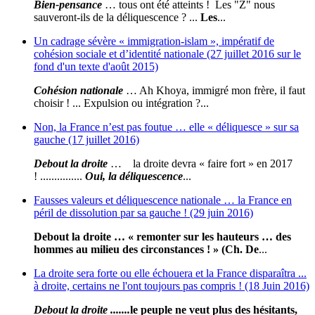
Bien-pensance
… tous ont été atteints ! Les "Z" nous
sauveront-ils de la déliquescence ? ...
Les
...
Un cadrage sévère « immigration-islam », impératif de
cohésion sociale et d’identité nationale (27 juillet 2016 sur le
fond d'un texte d'août 2015)
Cohésion nationale
… Ah Khoya, immigré mon frère, il faut
choisir ! ... Expulsion ou intégration ?...
Non, la France n’est pas foutue … elle « déliquesce » sur sa
gauche (17 juillet 2016)
Debout la droite
… la droite devra « faire fort » en 2017
! ...............
Oui, la déliquescence
...
Fausses valeurs et déliquescence nationale … la France en
péril de dissolution par sa gauche ! (29 juin 2016)
Debout la droite … « remonter sur les hauteurs … des
hommes au milieu des circonstances ! » (Ch. De
...
La droite sera forte ou elle échouera et la France disparaîtra ...
à droite, certains ne l'ont toujours pas compris ! (18 Juin 2016)
Debout la droite .......
le peuple ne veut plus des hésitants,