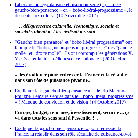
Libertarisme, égalitarisme et bisounourserie (1) … de «
gaucho-bien-pensance » en « bobo-libéral-progressisme », la
descente aux enfers ! (10 Novembre 2017)
… déliquescence culturelle, économique, sociale et
sociétale, attention ! les civilisations sont
...
"Gaucho-bien-pensance" et "bobo-libéral-progressisme" ont
fabriqué le "bobo-gaucho-pensant progressiste" des "gauche
molle" et "droite molle" ! Ils ont corrompu les générations X,
Y et Z et enfanté la déliquescence nationale ! (20 Octobre
2017)
... les éradiquer pour redresser la France et la rétablir
dans son rôle de puissance-pivot de
...
Eradiquer la « gaucho-bien-pensance » ... le trio Macron-
Philippe-Lemaire s'enlise dans le « bobo-libéral-progressisme
» ! Manque de conviction et de vision ! (4 Octobre 2017)
Europe, budget, réformes, investissement, sécurité ... ça
va dans tous les sens sauf à l’essentiel !
...
Eradiquer la gaucho-bien-pensance ... pour redresser la
France, la rétablir dans son rôle séculaire de puissance-pivot