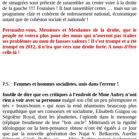
de simagrées sous prétexte de rassembler au centre voire à la droite
de la gauche !!!! Foutaises ! Il faut rassembler certes … mais sur un
programme clair et cohérent de redressement national, économique
autant que de cohésion sociale et nationale !
Persuadez-vous, Messieurs et Mesdames de la droite, que le
peuple ne votera plus pour des mous qui n’oseront pas traiter
ses problèmes au nom de fausses valeurs ! Il s’est trompé et a été
trompé en 2012, il n’ira que vers une droite forte. A nous d’être
celle-là !
P.S. :
Femmes et hommes socialistes, unis dans l'erreur !
Inutile de dire que ces critiques à l’endroit de Mme Aubry n’ont
rien à voir avec sa personne
malgré son côté un peu péremptoire et
très « boum-boum » qui nous la rend néanmoins beaucoup plus
sympathique que ses consoeurs en socialisme, Elisabeth Guigou ou
Ségolène Royal, dont les jésuiteries, l’aplomb dans le mensonge
(réplique freudienne de leur "bon oncle" Mitterand) et la rigidité
idéologique ou la bien-pensance obtuse n’ont été égalés à ce jour
que par la nouvelle génération des Najat V. Belkacem, Aurélie