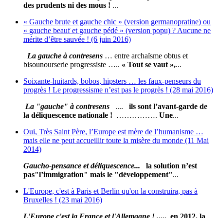
des prudents ni des mous !
...
« Gauche brute et gauche chic » (version germanopratine) ou
« gauche beauf et gauche pédé » (version popu) ? Aucune ne
mérite d’être sauvée ! (6 juin 2016)
La gauche à contresens
… entre archaïsme obtus et
bisounourserie progressiste …..
« Tout se vaut »,
...
Soixante-huitards, bobos, hipsters … les faux-penseurs du
progrès ! Le progressisme n’est pas le progrès ! (28 mai 2016)
La "gauche" à contresens
....
ils sont l’avant-garde de
la déliquescence nationale !
…………….
Une
...
Oui, Très Saint Père, l’Europe est mère de l’humanisme …
mais elle ne peut accueillir toute la misère du monde (11 Mai
2014)
Gaucho-pensance et déliquescence...
la solution n’est
pas
"l’immigration" mais le "développement"
...
L'Europe, c'est à Paris et Berlin qu'on la construira, pas à
Bruxelles ! (23 mai 2016)
L
'E
urope c'est la France et l'Allemagne ! .
.... en 2012, la