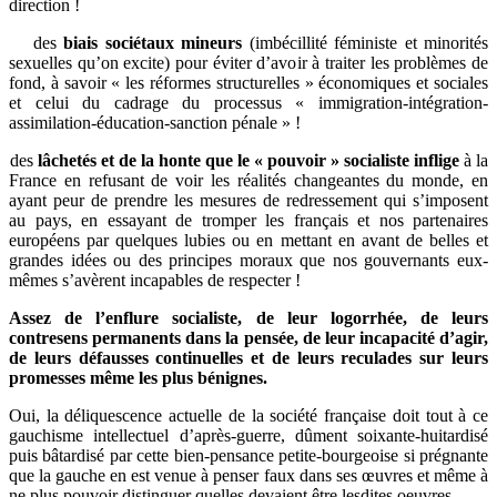
direction !
des
biais sociétaux mineurs
(imbécillité féministe et minorités
sexuelles qu’on excite) pour éviter d’avoir à traiter les problèmes de
fond, à savoir « les réformes structurelles » économiques et sociales
et celui du cadrage du processus « immigration-intégration-
assimilation-éducation-sanction pénale » !
des
lâchetés et de la honte que le « pouvoir » socialiste inflige
à la
France en refusant de voir les réalités changeantes du monde, en
ayant peur de prendre les mesures de redressement qui s’imposent
au pays, en essayant de tromper les français et nos partenaires
européens par quelques lubies ou en mettant en avant de belles et
grandes idées ou des principes moraux que nos gouvernants eux-
mêmes s’avèrent incapables de respecter !
Assez de l’enflure socialiste, de leur logorrhée, de leurs
contresens permanents dans la pensée, de leur incapacité d’agir,
de leurs défausses continuelles et de leurs reculades sur leurs
promesses même les plus bénignes.
Oui, la déliquescence actuelle de la société française doit tout à ce
gauchisme intellectuel d’après-guerre, dûment soixante-huitardisé
puis bâtardisé par cette bien-pensance petite-bourgeoise si prégnante
que la gauche en est venue à penser faux dans ses œuvres et même à
ne plus pouvoir distinguer quelles devaient être lesdites oeuvres.