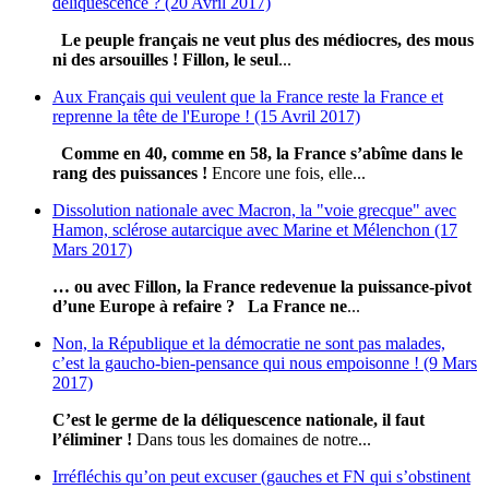
déliquescence ? (20 Avril 2017)
Le peuple français ne veut plus des médiocres, des mous
ni des arsouilles !
Fillon, le seul
...
Aux Français qui veulent que la France reste la France et
reprenne la tête de l'Europe ! (15 Avril 2017)
Comme en 40, comme en 58, la France s’abîme dans le
rang des puissances !
Encore une fois, elle...
Dissolution nationale avec Macron, la "voie grecque" avec
Hamon, sclérose autarcique avec Marine et Mélenchon (17
Mars 2017)
… ou avec Fillon, la France redevenue la puissance-pivot
d’une Europe à refaire ?
La France ne
...
Non, la République et la démocratie ne sont pas malades,
c’est la gaucho-bien-pensance qui nous empoisonne ! (9 Mars
2017)
C’est le germe de la déliquescence nationale, il faut
l’éliminer !
Dans tous les domaines de notre...
Irréfléchis qu’on peut excuser (gauches et FN qui s’obstinent