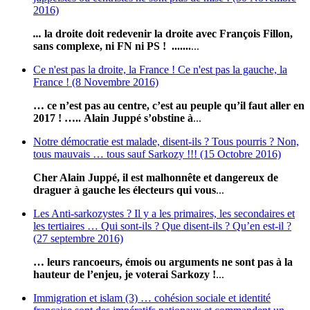
2016)
...
l
a droite doit redevenir la droite avec François Fillon,
sans complexe, ni FN ni PS ! .......
...
Ce n'est pas la droite, la France ! Ce n'est pas la gauche, la
France ! (8 Novembre 2016)
… ce n’est pas au centre, c’est au peuple qu’il faut aller en
2017 ! …..
Alain Juppé s’obstine à
...
Notre démocratie est malade, disent-ils ? Tous pourris ? Non,
tous mauvais … tous sauf Sarkozy !!! (15 Octobre 2016)
Cher Alain Juppé, il est malhonnête et dangereux de
draguer à gauche les électeurs qui vous
...
Les Anti-sarkozystes ? Il y a les primaires, les secondaires et
les tertiaires … Qui sont-ils ? Que disent-ils ? Qu’en est-il ?
(27 septembre 2016)
… leurs rancoeurs, émois ou arguments ne sont pas à la
hauteur de l’enjeu, je voterai Sarkozy !
...
Immigration et islam (3) … cohésion sociale et identité