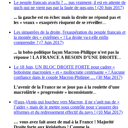
Le peuple français avachi ? ... pas vraiment, il est en attente de
qqch qui ne vient pas par la faute de qqs-uns ! (20 Juin 2017)
... la gauche est en échec mais la droite ne répond pas et
les « veaux » exaspérés risquent de se réveiller
...
Les simagrées de la droite, l'exaspération du peuple français et
la montée des « extrêmes » ! La droite va-t-elle enfin
comprendre ? (7 Juin 2017)
... la bobo-politique façon Macron-Philippe n'est pas la
réponse ! LA FRANCE A BESOIN D’UNE DROITE
...
Le 18 Juin, UN BLOC DROITE FORTE pour cadrer «
boboïsme macronien » et « mollocratie centrisante » ! Aucune
confiance dans le couple Macron-Philippe … (30 Mai 2017)
L’avenir de la France ne se joue pas à la roulette d’une
macrolâtrie « progressiste » inconsistante
...
(Faux-)Amis qui louchez vers Macron, il ne s’agit pas de «
l’aider » mais de le mettre sous contrôle pour s’assurer des
réformes et du redressement effectif du pays ! (10 Mai 2017)
… vous avez fait assez de mal à la France ! Majorité
Droite forte aux législatives !
Comme la
...