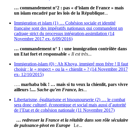
… commandement n°2 : pas « d’islam de France » mais
un islam encadré par les lois de la République
...
Immigration et islam (1) … Cohésion sociale et identité
française sont des impératifs nationaux qui commandent un
cadrage strict du processus intégration-assimilation (14
Novembre 2017 ex- 6/09/2016)
… commandement n° 1 : une immigration contrôlée dans
un Etat fort et responsable
« Il est très
...
Immigration-islam (0) : Ah Khoya, immigré mon frère ! Il faut
choisir : le « respect » ou la « chienlit » ? (14 Novembre 2017
ex- 12/10/2015)
….
marhaba bik ! … mais si tu veux la chienlit, pars vivre
ailleurs !....
Sache qu’en France, les
...
Libertarisme, égalitarisme et bisounourserie (2) … le combat
sera donc culturel, économique et social mais aussi d’autorité
de l’Etat et de cohésion nationale (11 Novembre 2017)
… redresser la France et la rétablir dans son rôle séculaire
de puissance-pivot en Europe
Le...