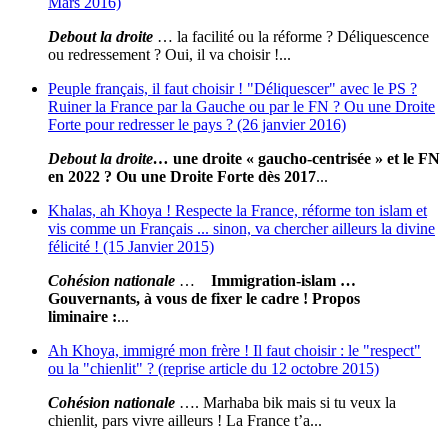
Mars 2016)
Debout la droite
… la facilité ou la réforme ? Déliquescence
ou redressement ? Oui, il va choisir !...
Peuple français, il faut choisir ! "Déliquescer" avec le PS ?
Ruiner la France par la Gauche ou par le FN ? Ou une Droite
Forte pour redresser le pays ? (26 janvier 2016)
Debout la droite
…
une droite « gaucho-centrisée » et le FN
en 2022 ? Ou une Droite Forte dès 2017
...
Khalas, ah Khoya ! Respecte la France, réforme ton islam et
vis comme un Français ... sinon, va chercher ailleurs la divine
félicité ! (15 Janvier 2015)
Cohésion nationale
…
Immigration-islam
…
Gouvernants, à vous de fixer le cadre !
Propos
liminaire
:
...
Ah Khoya, immigré mon frère ! Il faut choisir : le "respect"
ou la "chienlit" ? (reprise article du 12 octobre 2015)
Cohésion nationale
…. Marhaba bik mais si tu veux la
chienlit, pars vivre ailleurs ! La France t’a...