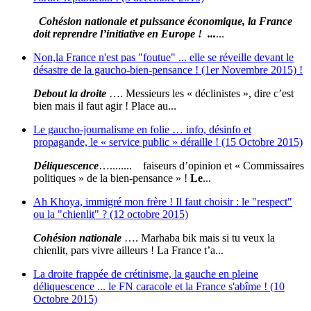
Cohésion nationale et puissance économique, la France
doit reprendre l’initiative en Europe ! ...
...
Non,la France n'est pas "foutue" ... elle se réveille devant le
désastre de la gaucho-bien-pensance ! (1er Novembre 2015) !
Debout la droite
…. Messieurs les « déclinistes », dire c’est
bien mais il faut agir ! Place au...
Le gaucho-journalisme en folie … info, désinfo et
propagande, le « service public » déraille ! (15 Octobre 2015)
Déliquescence
…........ faiseurs d’opinion et « Commissaires
politiques » de la bien-pensance » !
Le
...
Ah Khoya, immigré mon frère ! Il faut choisir : le "respect"
ou la "chienlit" ? (12 octobre 2015)
Cohésion nationale
…. Marhaba bik mais si tu veux la
chienlit, pars vivre ailleurs ! La France t’a...
La droite frappée de crétinisme, la gauche en pleine
déliquescence ... le FN caracole et la France s'abîme ! (10
Octobre 2015)