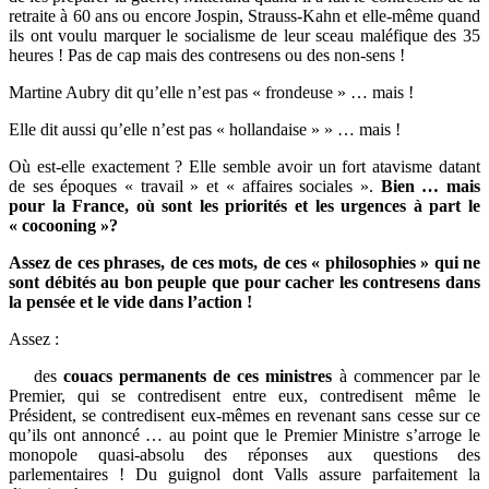
retraite à 60 ans ou encore Jospin, Strauss-Kahn et elle-même quand
ils ont voulu marquer le socialisme de leur sceau maléfique des 35
heures ! Pas de cap mais des contresens ou des non-sens !
Martine Aubry dit qu’elle n’est pas « frondeuse » … mais !
Elle dit aussi qu’elle n’est pas « hollandaise » » … mais !
Où est-elle exactement ? Elle semble avoir un fort atavisme datant
de ses époques « travail » et « affaires sociales ».
Bien … mais
pour la France, où sont les priorités et les urgences à part le
« cocooning »?
Assez de ces phrases, de ces mots, de ces « philosophies » qui ne
sont débités au bon peuple que pour cacher les contresens dans
la pensée et le vide dans l’action !
Assez :
des
couacs permanents de ces ministres
à commencer par le
Premier, qui se contredisent entre eux, contredisent même le
Président, se contredisent eux-mêmes en revenant sans cesse sur ce
qu’ils ont annoncé … au point que le Premier Ministre s’arroge le
monopole quasi-absolu des réponses aux questions des
parlementaires ! Du guignol dont Valls assure parfaitement la