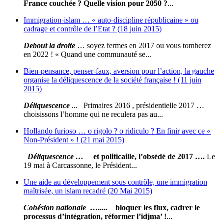
France couchée ? Quelle vision pour 2050 ?
...
Immigration-islam … « auto-discipline républicaine » ou
cadrage et contrôle de l’Etat ? (18 juin 2015)
Debout la droite
… soyez fermes en 2017 ou vous tomberez
en 2022 ! « Quand une communauté se...
Bien-pensance, penser-faux, aversion pour l’action, la gauche
organise la déliquescence de la société française ! (11 juin
2015)
Déliquescence
... Primaires 2016 , présidentielle 2017 …
choisissons l’homme qui ne reculera pas au...
Hollando furioso … o rigolo ? o ridiculo ? En finir avec ce «
Non-Président » ! (21 mai 2015)
Déliquescence
…
et politicaille, l’obsédé de 2017 ….
Le
19 mai à Carcassonne, le Président...
Une aide au développement sous contrôle, une immigration
maîtrisée, un islam recadré (20 Mai 2015)
Cohésion nationale
…..... bloquer les flux, cadrer le
processus d’intégration, réformer l’idjma’ !
...