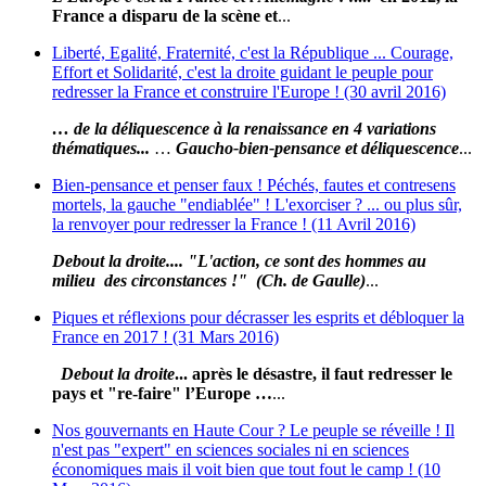
France a disparu de la scène et
...
Liberté, Egalité, Fraternité, c'est la République ... Courage,
Effort et Solidarité, c'est la droite guidant le peuple pour
redresser la France et construire l'Europe ! (30 avril 2016)
… de la déliquescence à la renaissance en 4 variations
thématiques...
…
Gaucho-bien-pensance et déliquescence
...
Bien-pensance et penser faux ! Péchés, fautes et contresens
mortels, la gauche "endiablée" ! L'exorciser ? ... ou plus sûr,
la renvoyer pour redresser la France ! (11 Avril 2016)
Debout la droite.... "L'action, ce sont des hommes au
milieu des circonstances !" (Ch. de Gaulle)
...
Piques et réflexions pour décrasser les esprits et débloquer la
France en 2017 ! (31 Mars 2016)
Debout la droite
... après le désastre, il faut redresser le
pays et "re-faire" l’Europe …
...
Nos gouvernants en Haute Cour ? Le peuple se réveille ! Il
n'est pas "expert" en sciences sociales ni en sciences
économiques mais il voit bien que tout fout le camp ! (10