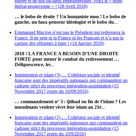
guerre et de nos 68-tards embourgeoisés, voici le « bobo
libéral-progressiste » ! (28 Avril 2018)
… le bobo de droite ? Un humaniste mou ! Le bobo de
gauche, un faux-penseur idéologisé et le bobo du
...
Emmanuel Macron n’est pas le Président qui redressera la
France. Il ne sent ni la France ni les Français et n’a pas la
carrure des réformes à faire ! (14 Janvier 2018)
2018 ! LA FRANCE A BESOIN D’UNE DROITE
FORTE pour mener le combat du redressement …
Déliquescence, les
...
Immigration et islam (3) … Cohésion sociale et identité
française sont des impératifs nationaux qui commandent un
cadrage strict du processus intégration-assimilation (15
Novembre 2017 repris du 16/09/2016)
… commandement n° 3 : ijtihad ou fin de l’islam ? Les
musulmans veulent vivre leur islam au 21è
...
Immigration et islam (2) … Cohésion sociale et identité
française sont des impératifs nationaux qui commandent un
cadrage strict du processus intégration-assimilation (15
Novembre 2017 repris du 10/9/2016)