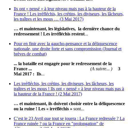
Ils ont « pensé » à leur niveau mais pas à la hauteur de la
France ! Les irréfléchis, les crétins, les diviseurs, les lâcheurs,
les traîtres et les mous … (3 Mai 2017)
… et maintenant, les législatives, la dernière chance du
redressement !
Les irréfléchis restent
...
Pour en finir avec la gaucho-pensance et la déliquescence
nationale, une droite forte et sans compromission (Journal et
brèves de combat)
... la bataille est engagée pour le redressement de la
France ...
(A suivre... )
3
Mai 2017 :
Ils
...
Les irréfléchis, les crétins, les diviseurs, les lâcheurs, les
traîtres et les mous ! Ils ont « pensé » à leur niveau mais pas à
la hauteur de la France ! (2 Mai 2017)
… et maintenant, ils doivent choisir entre la déliquescence
ou la ruine !
Les « irréfléchis »
sont...
C’est le 23 Avril que tout se jouera : La France redressée ? La
France ruinée ? ou la France en "prolongation" de