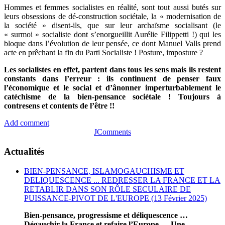
Hommes et femmes socialistes en réalité, sont tout aussi butés sur
leurs obsessions de dé-construction sociétale, la « modernisation de
la société » disent-ils, que sur leur archaïsme socialisant (le
« surmoi » socialiste dont s’enorgueillit Aurélie Filippetti !) qui les
bloque dans l’évolution de leur pensée, ce dont Manuel Valls prend
acte en prêchant la fin du Parti Socialiste ! Posture, imposture ?
Les socialistes en effet, partent dans tous les sens mais ils restent
constants dans l’erreur : ils continuent de penser faux
l’économique et le social et d’ânonner imperturbablement le
catéchisme de la bien-pensance sociétale ! Toujours à
contresens et contents de l’être !!
Add comment
JComments
Actualités
BIEN-PENSANCE, ISLAMOGAUCHISME ET
DELIQUESCENCE ... REDRESSER LA FRANCE ET LA
RETABLIR DANS SON RÔLE SECULAIRE DE
PUISSANCE-PIVOT DE L'EUROPE (13 Février 2025)
Bien-pensance, progressisme et déliquescence …
Dégauchir la France et refaire l’Europe … Une
...