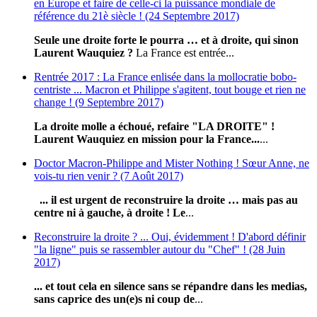
en Europe et faire de celle-ci la puissance mondiale de
référence du 21è siècle ! (24 Septembre 2017)
Seule une droite forte le pourra … et à droite, qui sinon
Laurent Wauquiez ?
La France est entrée...
Rentrée 2017 : La France enlisée dans la mollocratie bobo-
centriste ... Macron et Philippe s'agitent, tout bouge et rien ne
change ! (9 Septembre 2017)
La droite molle a échoué, refaire "LA DROITE" !
Laurent Wauquiez en mission pour la France...
...
Doctor Macron-Philippe and Mister Nothing ! Sœur Anne, ne
vois-tu rien venir ? (7 Août 2017)
... il est urgent de reconstruire la droite … mais pas au
centre ni à gauche, à droite !
Le
...
Reconstruire la droite ? ... Oui, évidemment ! D'abord définir
"la ligne" puis se rassembler autour du "Chef" ! (28 Juin
2017)
... et tout cela en silence sans se répandre dans les medias,
sans caprice des un(e)s ni coup de
...