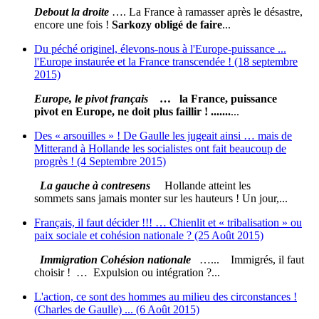
Debout la droite
…. La France à ramasser après le désastre,
encore une fois !
Sarkozy obligé de faire
...
Du péché originel, élevons-nous à l'Europe-puissance ...
l'Europe instaurée et la France transcendée ! (18 septembre
2015)
Europe, le pivot français
… la France, puissance
pivot en Europe, ne doit plus faillir ! .......
...
Des « arsouilles » ! De Gaulle les jugeait ainsi … mais de
Mitterand à Hollande les socialistes ont fait beaucoup de
progrès ! (4 Septembre 2015)
La gauche à contresens
Hollande atteint les
sommets sans jamais monter sur les hauteurs ! Un jour,...
Français, il faut décider !!! … Chienlit et « tribalisation » ou
paix sociale et cohésion nationale ? (25 Août 2015)
Immigration Cohésion nationale
…... Immigrés, il faut
choisir ! … Expulsion ou intégration ?...
L'action, ce sont des hommes au milieu des circonstances !
(Charles de Gaulle) ... (6 Août 2015)