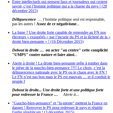
Entre intellectuels qui pensent faux et journaleux qui croient
savoir, c’est l’homme politique qui a la charge du pays ! (28
décembre 2015)
Déliquescence
… l’homme politique seul est responsable,
pas les autres !
Assez de ce négativisme
...
La ligne ? Une droite forte capable de reprendre au FN nos
électeurs « exaspérés » par l’incurie du PS et la lâcheté de la «
droite bien-pensante » ! (16 Décembre 2015)
Debout la droite
… ou acter "au centre" cette complicité
"UMPS" contre nature et faire ainsi
...
Alerte à droite ! La droite bien-pensante prête à tomber dans
le piège de la gaucho-bien-pensance ??!! Le choix, c’est la
déliquescence nationale avec le PS ou le chaos avec le FN !
Le FN n’est pas bon mais le PS est mauvais … et il conduit le
peuple f
Debout la droite... Une droite forte et une politique forte
pour redresser la France …
Alerte à
...
"Gaucho-bien-pensance" et "fa-niente" mettent la France en
danger ! Renvoyer le PS pour redresser le pays et rétablir
l'ordre républicain ! (3 décembre 2015)