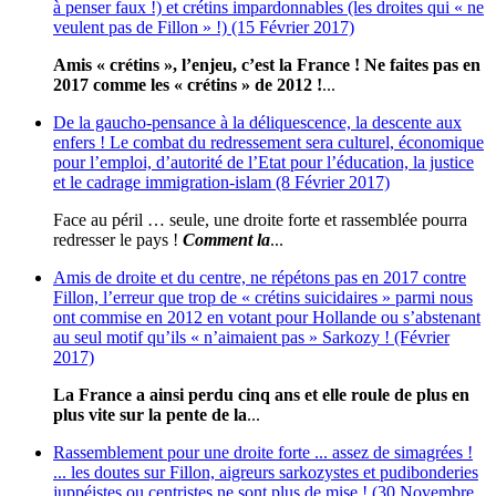
à penser faux !) et crétins impardonnables (les droites qui « ne
veulent pas de Fillon » !) (15 Février 2017)
Amis « crétins », l’enjeu, c’est la France ! Ne faites pas en
2017 comme les « crétins » de 2012 !
...
De la gaucho-pensance à la déliquescence, la descente aux
enfers ! Le combat du redressement sera culturel, économique
pour l’emploi, d’autorité de l’Etat pour l’éducation, la justice
et le cadrage immigration-islam (8 Février 2017)
Face au péril … seule, une droite forte et rassemblée pourra
redresser le pays !
Comment la
...
Amis de droite et du centre, ne répétons pas en 2017 contre
Fillon, l’erreur que trop de « crétins suicidaires » parmi nous
ont commise en 2012 en votant pour Hollande ou s’abstenant
au seul motif qu’ils « n’aimaient pas » Sarkozy ! (Février
2017)
La France a ainsi perdu cinq ans et elle roule de plus en
plus vite sur la pente de la
...
Rassemblement pour une droite forte ... assez de simagrées !
... les doutes sur Fillon, aigreurs sarkozystes et pudibonderies
juppéistes ou centristes ne sont plus de mise ! (30 Novembre