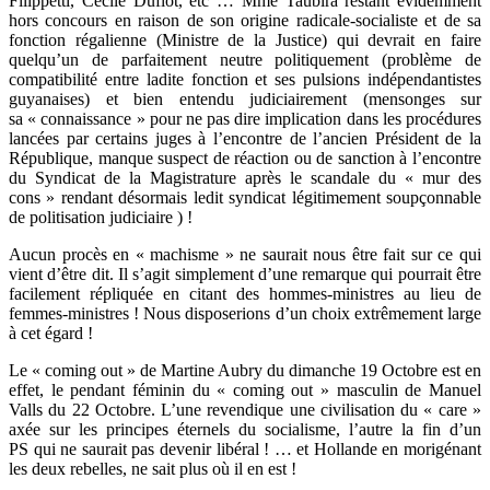
Filippetti, Cécile Duflot, etc … Mme Taubira restant évidemment
hors concours en raison de son origine radicale-socialiste et de sa
fonction régalienne (Ministre de la Justice) qui devrait en faire
quelqu’un de parfaitement neutre politiquement (problème de
compatibilité entre ladite fonction et ses pulsions indépendantistes
guyanaises) et bien entendu judiciairement (mensonges sur
sa « connaissance » pour ne pas dire implication dans les procédures
lancées par certains juges à l’encontre de l’ancien Président de la
République, manque suspect de réaction ou de sanction à l’encontre
du Syndicat de la Magistrature après le scandale du « mur des
cons » rendant désormais ledit syndicat légitimement soupçonnable
de politisation judiciaire ) !
Aucun procès en « machisme » ne saurait nous être fait sur ce qui
vient d’être dit. Il s’agit simplement d’une remarque qui pourrait être
facilement répliquée en citant des hommes-ministres au lieu de
femmes-ministres ! Nous disposerions d’un choix extrêmement large
à cet égard !
Le « coming out » de Martine Aubry du dimanche 19 Octobre est en
effet, le pendant féminin du « coming out » masculin de Manuel
Valls du 22 Octobre. L’une revendique une civilisation du « care »
axée sur les principes éternels du socialisme, l’autre la fin d’un
PS qui ne saurait pas devenir libéral ! … et Hollande en morigénant
les deux rebelles, ne sait plus où il en est !