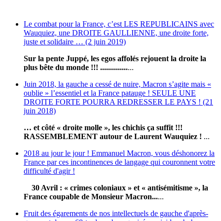
Le combat pour la France, c’est LES REPUBLICAINS avec
Wauquiez, une DROITE GAULLIENNE, une droite forte,
juste et solidaire … (2 juin 2019)
Sur la pente Juppé, les egos affolés rejouent la droite la
plus bête du monde !!! ..............
...
Juin 2018, la gauche a cessé de nuire, Macron s’agite mais «
oublie » l’essentiel et la France patauge ! SEULE UNE
DROITE FORTE POURRA REDRESSER LE PAYS ! (21
juin 2018)
… et côté « droite molle », les chichis ça suffit !!!
RASSEMBLEMENT autour de Laurent Wauquiez !
...
2018 au jour le jour ! Emmanuel Macron, vous déshonorez la
France par ces incontinences de langage qui couronnent votre
difficulté d'agir !
30 Avril : « crimes coloniaux » et « antisémitisme », la
France coupable de Monsieur Macron...
...
Fruit des égarements de nos intellectuels de gauche d'après-