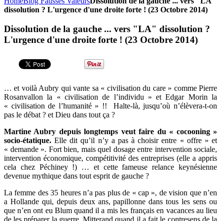
Home
Blog Fausses Valeurs
Dissolution de la gauche ... vers "LA"
dissolution ? L'urgence d'une droite forte ! (23 Octobre 2014)
Dissolution de la gauche ... vers "LA" dissolution ?
L'urgence d'une droite forte ! (23 Octobre 2014)
… et voilà Aubry qui vante sa « civilisation du care » comme Pierre
Rosanvallon la « civilisation de l’individu » et Edgar Morin la
« civilisation de l’humanité » !! Halte-là, jusqu’où n’élèvera-t-on
pas le débat ? et Dieu dans tout ça ?
Martine Aubry depuis longtemps veut faire du « cocooning »
socio-étatique.
Elle dit qu’il n’y a pas à choisir entre « offre » et
« demande ». Fort bien, mais quel dosage entre intervention sociale,
intervention économique, compétitivité des entreprises (elle a appris
cela chez Péchiney !) … et cette fameuse relance keynésienne
devenue mythique dans tout esprit de gauche ?
La femme des 35 heures n’a pas plus de « cap », de vision que n’en
a Hollande qui, depuis deux ans, papillonne dans tous les sens ou
que n’en ont eu Blum quand il a mis les français en vacances au lieu
de les préparer la guerre, Mitterand quand il a fait le contresens de la