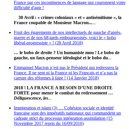
France par ces incontinences de langage qui couronnent votre
difficulté d'agir !
30 Avril : « crimes coloniaux » et « antisémitisme », la
France coupable de Monsieur Macron...
...
Fruit des égarements de nos intellectuels de gauche d'après-
guerre et de nos 68-tards embourgeoisés, voici le « bobo
libéral-progressiste » ! (28 Avril 2018)
… le bobo de droite ? Un humaniste mou ! Le bobo de
gauche, un faux-penseur idéologisé et le bobo du
...
Emmanuel Macron n’est pas le Président qui redressera la
France. Il ne sent ni la France ni les Français et n’a pas la
carrure des réformes à faire ! (14 Janvier 2018)
2018 ! LA FRANCE A BESOIN D’UNE DROITE
FORTE pour mener le combat du redressement …
Déliquescence, les
...
Immigration et islam (3) … Cohésion sociale et identité
française sont des impératifs nationaux qui commandent un
cadrage strict du processus intégration-assimilation (15
Novembre 2017 repris du 16/09/2016)