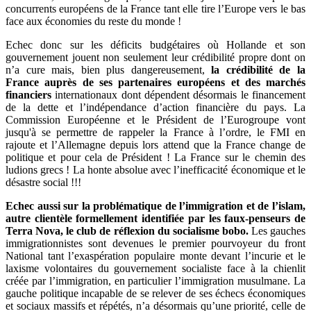
concurrents européens de la France tant elle tire l’Europe vers le bas
face aux économies du reste du monde !
Echec donc sur les déficits budgétaires où Hollande et son
gouvernement jouent non seulement leur crédibilité propre dont on
n’a cure mais, bien plus dangereusement,
la crédibilité de la
France auprès de ses partenaires européens et des marchés
financiers
internationaux dont dépendent désormais le financement
de la dette et l’indépendance d’action financière du pays. La
Commission Européenne et le Président de l’Eurogroupe vont
jusqu'à se permettre de rappeler la France à l’ordre, le FMI en
rajoute et l’Allemagne depuis lors attend que la France change de
politique et pour cela de Président ! La France sur le chemin des
ludions grecs ! La honte absolue avec l’inefficacité économique et le
désastre social !!!
Echec aussi sur la problématique de l’immigration et de l’islam,
autre clientèle formellement identifiée par les faux-penseurs de
Terra Nova, le club de réflexion du socialisme bobo.
Les gauches
immigrationnistes sont devenues le premier pourvoyeur du front
National tant l’exaspération populaire monte devant l’incurie et le
laxisme volontaires du gouvernement socialiste face à la chienlit
créée par l’immigration, en particulier l’immigration musulmane. La
gauche politique incapable de se relever de ses échecs économiques
et sociaux massifs et répétés, n’a désormais qu’une priorité, celle de