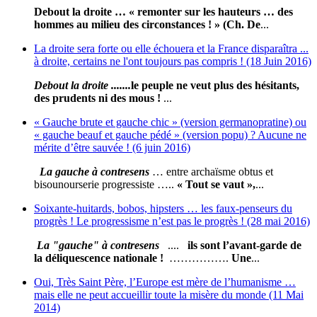
Debout la droite … « remonter sur les hauteurs … des
hommes au milieu des circonstances ! » (Ch. De
...
La droite sera forte ou elle échouera et la France disparaîtra ...
à droite, certains ne l'ont toujours pas compris ! (18 Juin 2016)
Debout la droite .......
le peuple ne veut plus des hésitants,
des prudents ni des mous !
...
« Gauche brute et gauche chic » (version germanopratine) ou
« gauche beauf et gauche pédé » (version popu) ? Aucune ne
mérite d’être sauvée ! (6 juin 2016)
La gauche à contresens
… entre archaïsme obtus et
bisounourserie progressiste …..
« Tout se vaut »,
...
Soixante-huitards, bobos, hipsters … les faux-penseurs du
progrès ! Le progressisme n’est pas le progrès ! (28 mai 2016)
La "gauche" à contresens
....
ils sont l’avant-garde de
la déliquescence nationale !
…………….
Une
...
Oui, Très Saint Père, l’Europe est mère de l’humanisme …
mais elle ne peut accueillir toute la misère du monde (11 Mai
2014)