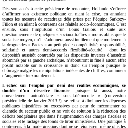
Dès son accès à cette présidence de rencontre, Hollande s’efforce
d’affirmer son existence politique en niant la crise, en annulant
toutes les mesures de recadrage déjà prises par l’équipe Sarkozy-
Fillon et en allant à contresens des réalités socio-économiques. C’est
ensuite, sous l’impulsion d’un Louis Gallois et suite aux
questionnements de quelques « sociaux-traîtres » moins obtus que le
socialiste moyen, qu’il s’adonnera aussi inutilement que mollement à
la drogue des « Pactes » au petit pied : compétitivité, responsabilité,
solidarité et autres demi-accords flexibilité-sécurité dont les
dispositifs aussitôt contrariés par les dispositifs inverses d’austérité
abominés par sa gauche archaïque, n’aboutiront in fine à aucun effet
positif notable sur la croissance ni donc sur l’emploi puisque le
chômage malgré les manipulations indécentes de chiffres, continuera
d’augmenter inexorablement.
L’échec sur l’emploi par déni des réalités économiques, se
double d’un désastre financie
r puisque là aussi, notre
nouvellement auto-déclaré « social-démocrate » (conversion
présidentielle de Janvier 2013 !), se refuse à diminuer les dépenses
publiques injustifiées ou excessives par peur de mécontenter sa
clientèle du secteur public et ne voit de solution à la réduction des
déficits budgétaires que dans l’augmentation des charges fiscales et
sociales et le raclage des fonds de tiroir ministériels. Une politique à
contresens, à la mode grecque, dont ne se réjouissent même plus les