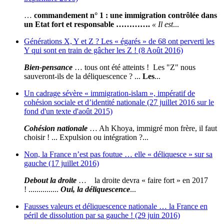
…
commandement n° 1 : une immigration contrôlée dans
un Etat fort et responsable ………….
« Il est
...
Générations X, Y et Z ? Les « égarés » de 68 ont perverti les
Y qui sont en train de gâcher les Z ! (8 Août 2016)
Bien-pensance
… tous ont été atteints ! Les "Z" nous
sauveront-ils de la déliquescence ? ...
Les
...
Un cadrage sévère « immigration-islam », impératif de
cohésion sociale et d’identité nationale (27 juillet 2016 sur le
fond d'un texte d'août 2015)
Cohésion nationale
… Ah Khoya, immigré mon frère, il faut
choisir ! ... Expulsion ou intégration ?...
Non, la France n’est pas foutue … elle « déliquesce » sur sa
gauche (17 juillet 2016)
Debout la droite
… la droite devra « faire fort » en 2017
! ...............
Oui, la déliquescence
...
Fausses valeurs et déliquescence nationale … la France en
péril de dissolution par sa gauche ! (29 juin 2016)