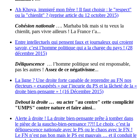
Ah Khoya, immigré mon frère ! Il faut choisir : le "respect"
ou la "chienlit" ? (reprise article du 12 octobre 2015)
Cohésion nationale
…. Marhaba bik mais si tu veux la
chienlit, pars vivre ailleurs ! La France t’a...
Entre intellectuels qui pensent faux et journaleux qui croient
savoir, c’est l’homme politique qui a la charge du pays ! (28
décembre 2015)
Déliquescence
… l’homme politique seul est responsable,
pas les autres !
Assez de ce négativisme
...
La ligne ? Une droite forte capable de reprendre au FN nos
électeurs « exaspérés » par l’incurie du PS et la lâcheté de la «
droite bien-pensante » ! (16 Décembre 2015)
Debout la droite
… ou acter "au centre" cette complicité
"UMPS" contre nature et faire ainsi
...
Alerte à droite ! La droite bien-pensante prête à tomber dans
le piège de la gaucho-bien-pensance ??!! Le choix, c’est la
déliquescence nationale avec le PS ou le chaos avec le FN !
Le FN n’est pas bon mais le PS est mauvais … et il conduit le