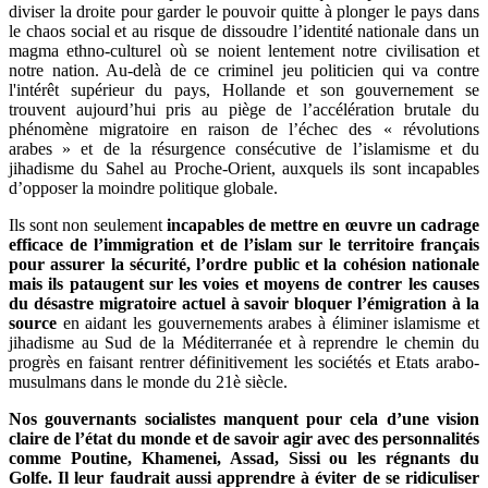
diviser la droite pour garder le pouvoir quitte à plonger le pays dans
le chaos social et au risque de dissoudre l’identité nationale dans un
magma ethno-culturel où se noient lentement notre civilisation et
notre nation. Au-delà de ce criminel jeu politicien qui va contre
l'intérêt supérieur du pays, Hollande et son gouvernement se
trouvent aujourd’hui pris au piège de l’accélération brutale du
phénomène migratoire en raison de l’échec des « révolutions
arabes » et de la résurgence consécutive de l’islamisme et du
jihadisme du Sahel au Proche-Orient, auxquels ils sont incapables
d’opposer la moindre politique globale.
Ils sont non seulement
incapables
de mettre en œuvre un cadrage
efficace de l’immigration et de l’islam sur le territoire français
pour assurer la sécurité, l’ordre public et la cohésion nationale
mais ils pataugent sur les voies et moyens de contrer les causes
du désastre migratoire actuel à savoir bloquer l’émigration à la
source
en aidant les gouvernements arabes à éliminer islamisme et
jihadisme au Sud de la Méditerranée et à reprendre le chemin du
progrès en faisant rentrer définitivement les sociétés et Etats arabo-
musulmans dans le monde du 21è siècle.
Nos gouvernants socialistes
manquent pour cela d’une vision
claire de l’état du monde et de savoir agir avec des personnalités
comme Poutine, Khamenei, Assad, Sissi ou les régnants du
Golfe. Il leur faudrait aussi apprendre à éviter de se ridiculiser