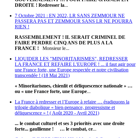
DROITE !
Redresser la
...
7 Octobre 2021 : EN 2022, LR SANS ZEMMOUR NE
PASSERA PAS ET ZEMMOUR SANS LR NE POURRA
RIEN !
RASSEMBLEMENT ! IL SERAIT CRIMINEL DE
FAIRE PERDRE CINQ ANS DE PLUS A LA
FRANCE !
Monsieur le...
LIQUIDER LES "MINORITARISMES", REDRESSER
LA FRANCE ET REFAIRE L'EUROPE ! ... il faut agir pour
une France forte, une Europe respectée et notre civilisation
transcendée ! (18 Mai 2021)
« Minoritarismes, chienlit et déliquescence nationale » …
ou « une France forte, une Europe
...
La France à redresser et l’Europe à refaire … éradiquons la
trilogie diabolique « bien-pensance, progressisme et
déliquescence » ! ( Août 2020 - Avril 2021)
... le combat culturel et ses 3 priorités avec une droite
forte... gaullienne !
… le combat, ce
...