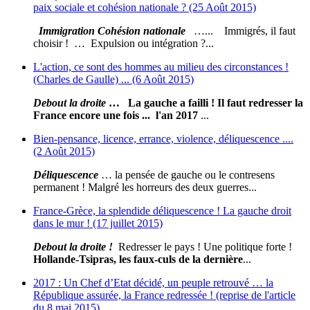
paix sociale et cohésion nationale ? (25 Août 2015)
Immigration Cohésion nationale
…... Immigrés, il faut
choisir ! … Expulsion ou intégration ?...
L'action, ce sont des hommes au milieu des circonstances !
(Charles de Gaulle) ... (6 Août 2015)
Debout la droite
… La gauche a failli ! Il faut redresser la
France encore une fois ... l'an 2017
...
Bien-pensance, licence, errance, violence, déliquescence ....
(2 Août 2015)
Déliquescence
… la pensée de gauche ou le contresens
permanent ! Malgré les horreurs des deux guerres...
France-Grèce, la splendide déliquescence ! La gauche droit
dans le mur ! (17 juillet 2015)
Debout la droite !
Redresser le pays ! Une politique forte !
Hollande-Tsipras, les faux-culs de la dernière
...
2017 : Un Chef d’Etat décidé, un peuple retrouvé … la
République assurée, la France redressée ! (reprise de l'article
du 8 mai 2015)