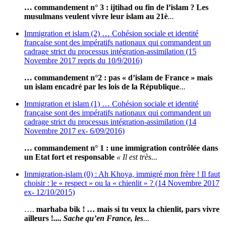
… commandement n° 3 : ijtihad ou fin de l’islam ? Les
musulmans veulent vivre leur islam au 21è
...
Immigration et islam (2) … Cohésion sociale et identité
française sont des impératifs nationaux qui commandent un
cadrage strict du processus intégration-assimilation (15
Novembre 2017 repris du 10/9/2016)
… commandement n°2 : pas « d’islam de France » mais
un islam encadré par les lois de la République
...
Immigration et islam (1) … Cohésion sociale et identité
française sont des impératifs nationaux qui commandent un
cadrage strict du processus intégration-assimilation (14
Novembre 2017 ex- 6/09/2016)
… commandement n° 1 : une immigration contrôlée dans
un Etat fort et responsable
« Il est très
...
Immigration-islam (0) : Ah Khoya, immigré mon frère ! Il faut
choisir : le « respect » ou la « chienlit » ? (14 Novembre 2017
ex- 12/10/2015)
….
marhaba bik ! … mais si tu veux la chienlit, pars vivre
ailleurs !....
Sache qu’en France, les
...