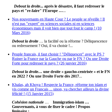
Debout la droite
... après le désastre, il faut redresser le
pays et "re-faire" l’Europe …
...
Nos gouvernants en Haute Cour ? Le peuple se réveille ! Il
n'est pas "expert" en sciences sociales ni en sciences
économiques mais il voit bien que tout fout le camp ! (10
Mars 2016)
Debout la droite
… la facilité ou la réforme ? Déliquescence
ou redressement ? Oui, il va choisir !...
Peuple français, il faut choisir ! "Déliquescer" avec le PS ?
Ruiner la France par la Gauche ou par le FN ? Ou une Droite
Forte pour redresser le pays ? (26 janvier 2016)
Debout la droite
…
une droite « gaucho-centrisée » et le FN
en 2022 ? Ou une Droite Forte dès 2017
...
Khalas, ah Khoya ! Respecte la France, réforme ton islam et
vis comme un Français ... sinon, va chercher ailleurs la divine
félicité ! (15 Janvier 2015)
Cohésion nationale
…
Immigration-islam
…
Gouvernants, à vous de fixer le cadre !
Propos
liminaire
:
...