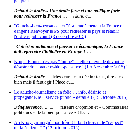
peuple f
Debout la droite... Une droite forte et une politique forte
pour redresser la France …
Alerte à
...
"Gaucho-bien-pensance" et "fa-niente" mettent la France en
danger ! Renvoyer le PS pour redresser le pays et rétablir
l'ordre républicain ! (3 décembre 2015)
Cohésion nationale et puissance économique, la France
doit reprendre l’initiative en Europe ! ...
...
Non,la France n'est pas "foutue" ... elle se réveille devant le
désastre de la gaucho-bien-pensance ! (1er Novembre 2015) !
Debout la droite
…. Messieurs les « déclinistes », dire c’est
bien mais il faut agir ! Place au...
Le gaucho-journalisme en folie … info, désinfo et
propagande, le « service public » déraille ! (15 Octobre 2015)
Déliquescence
…........ faiseurs d’opinion et « Commissaires
politiques » de la bien-pensance » !
Le
...
Ah Khoya, immigré mon frère ! Il faut choisir : le "respect"
ou la "chienlit" ? (12 octobre 2015)