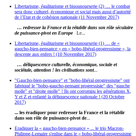
Libertarisme, égalitarisme et bisounourserie (2) … le combat
sera donc culturel, économique et social mais aussi d’autorité
de l’Etat et de cohésion nationale (11 Novembre 2017)
… redresser la France et la rétablir dans son rôle séculaire
de puissance-pivot en Europe
Le...
Libertarisme, égalitarisme et bisounourserie (1) … de «
gaucho-bien-pensance » en « bobo-libéral-progressisme », la
descente aux enfers ! (10 Novembre 2017)
… déliquescence culturelle, économique, sociale et
sociétale, attention ! les civilisations sont
...
"Gaucho-bien-pensance" et "bobo-libéral-progressisme" ont
fabriqué le "bobo-gaucho-pensant progressiste" des "gauche
molle" et "droite molle" ! Ils ont corrompu les générations X,
Y et Z et enfanté la déliquescence nationale ! (20 Octobre
2017)
... les éradiquer pour redresser la France et la rétablir
dans son rôle de puissance-pivot de
...
Eradiquer la « gaucho-bien-pensance » ... le trio Macron-
Philippe-Lemaire s'enlise dans le « bobo-libéral-progressisme