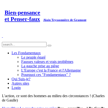
Bien-pensance
et Penser-faux
Alain Teyssonnière de Gramont
Les Fondamentaux
Le peuple égaré
Fausses valeurs et vrais problèmes
La gauche prise au piège
L'Europe c'est la France et l'Allemagne
Pourquoi ces "Fondamentaux" ?
Qui Suis-je?
Autres sites
Login
L'action, ce sont des hommes au milieu des circonstances ! (Charles
de Gaulle)