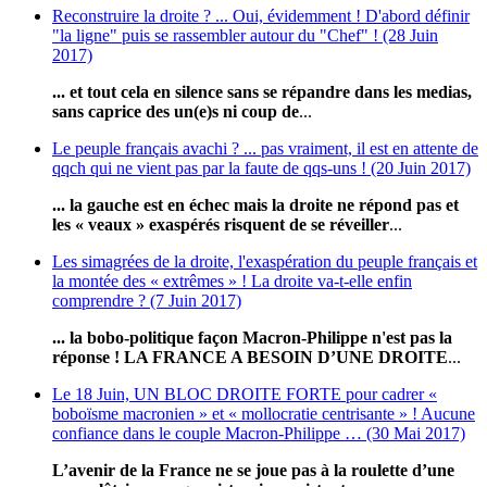
Reconstruire la droite ? ... Oui, évidemment ! D'abord définir
"la ligne" puis se rassembler autour du "Chef" ! (28 Juin
2017)
... et tout cela en silence sans se répandre dans les medias,
sans caprice des un(e)s ni coup de
...
Le peuple français avachi ? ... pas vraiment, il est en attente de
qqch qui ne vient pas par la faute de qqs-uns ! (20 Juin 2017)
... la gauche est en échec mais la droite ne répond pas et
les « veaux » exaspérés risquent de se réveiller
...
Les simagrées de la droite, l'exaspération du peuple français et
la montée des « extrêmes » ! La droite va-t-elle enfin
comprendre ? (7 Juin 2017)
... la bobo-politique façon Macron-Philippe n'est pas la
réponse ! LA FRANCE A BESOIN D’UNE DROITE
...
Le 18 Juin, UN BLOC DROITE FORTE pour cadrer «
boboïsme macronien » et « mollocratie centrisante » ! Aucune
confiance dans le couple Macron-Philippe … (30 Mai 2017)
L’avenir de la France ne se joue pas à la roulette d’une