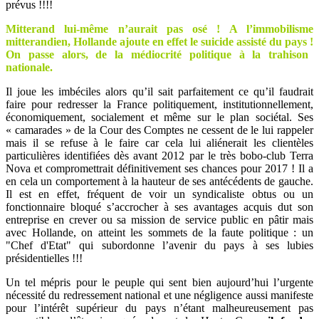
prévus !!!!
Mitterand lui-même n’aurait pas osé ! A l’immobilisme
mitterandien, Hollande ajoute en effet le suicide assisté du pays !
On passe alors, de la médiocrité politique à la trahison
nationale.
Il joue les imbéciles alors qu’il sait parfaitement ce qu’il faudrait
faire pour redresser la France politiquement, institutionnellement,
économiquement, socialement et même sur le plan sociétal. Ses
« camarades » de la Cour des Comptes ne cessent de le lui rappeler
mais il se refuse à le faire car cela lui aliénerait les clientèles
particulières identifiées dès avant 2012 par le très bobo-club Terra
Nova et compromettrait définitivement ses chances pour 2017 ! Il a
en cela un comportement à la hauteur de ses antécédents de gauche.
Il est en effet, fréquent de voir un syndicaliste obtus ou un
fonctionnaire bloqué s’accrocher à ses avantages acquis dut son
entreprise en crever ou sa mission de service public en pâtir mais
avec Hollande, on atteint les sommets de la faute politique : un
"Chef d'Etat" qui subordonne l’avenir du pays à ses lubies
présidentielles !!!
Un tel mépris pour le peuple qui sent bien aujourd’hui l’urgente
nécessité du redressement national et une négligence aussi manifeste
pour l’intérêt supérieur du pays n’étant malheureusement pas