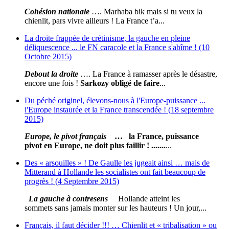
Cohésion nationale
…. Marhaba bik mais si tu veux la
chienlit, pars vivre ailleurs ! La France t’a...
La droite frappée de crétinisme, la gauche en pleine
déliquescence ... le FN caracole et la France s'abîme ! (10
Octobre 2015)
Debout la droite
…. La France à ramasser après le désastre,
encore une fois !
Sarkozy obligé de faire
...
Du péché originel, élevons-nous à l'Europe-puissance ...
l'Europe instaurée et la France transcendée ! (18 septembre
2015)
Europe, le pivot français
… la France, puissance
pivot en Europe, ne doit plus faillir ! .......
...
Des « arsouilles » ! De Gaulle les jugeait ainsi … mais de
Mitterand à Hollande les socialistes ont fait beaucoup de
progrès ! (4 Septembre 2015)
La gauche à contresens
Hollande atteint les
sommets sans jamais monter sur les hauteurs ! Un jour,...
Français, il faut décider !!! … Chienlit et « tribalisation » ou