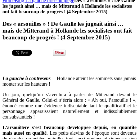
Home
Blog La gauche prise au piège
Des « arsouilles » ! De Gaulle
les jugeait ainsi … mais de Mitterand à Hollande les socialistes
ont fait beaucoup de progrès ! (4 Septembre 2015)
Des « arsouilles » ! De Gaulle les jugeait ainsi …
mais de Mitterand à Hollande les socialistes ont fait
beaucoup de progrès ! (4 Septembre 2015)
La gauche à contresens
Hollande atteint les sommets sans jamais
monter sur les hauteurs !
Un jour, quelqu’un s’aventura à parler de Mitterand devant le
Général de Gaulle. Celui-ci s’écria alors : « Ah oui, l’arsouille ! »,
énoncé comme une évidence indiscutable tant le qualificatif et le
personnage apparaissaient naturellement et indissolublement
consubstantiels !
L’arsouillère s’est beaucoup développée depuis, en quantité
mais aussi en qualité
. Les petits alevins de l’époque sont devenus
de grandes ou petites anguilles tout aussi goulues et sinueuses que