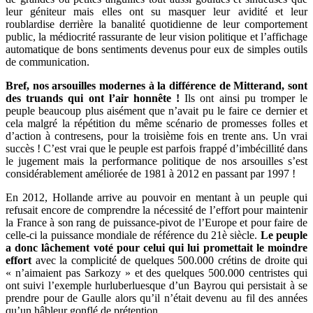
leur géniteur mais elles ont su masquer leur avidité et leur
roublardise derrière la banalité quotidienne de leur comportement
public, la médiocrité rassurante de leur vision politique et l’affichage
automatique de bons sentiments devenus pour eux de simples outils
de communication.
Bref, nos arsouilles modernes à la différence de Mitterand, sont
des truands qui ont l’air honnête !
Ils ont ainsi pu tromper le
peuple beaucoup plus aisément que n’avait pu le faire ce dernier et
cela malgré la répétition du même scénario de promesses folles et
d’action à contresens, pour la troisième fois en trente ans. Un vrai
succès ! C’est vrai que le peuple est parfois frappé d’imbécillité dans
le jugement mais la performance politique de nos arsouilles s’est
considérablement améliorée de 1981 à 2012 en passant par 1997 !
En 2012, Hollande arrive au pouvoir en mentant à un peuple qui
refusait encore de comprendre la nécessité de l’effort pour maintenir
la France à son rang de puissance-pivot de l’Europe et pour faire de
celle-ci la puissance mondiale de référence du 21è siècle.
Le peuple
a donc lâchement voté pour celui qui lui promettait le moindre
effort
avec la complicité de quelques 500.000 crétins de droite qui
« n’aimaient pas Sarkozy » et des quelques 500.000 centristes qui
ont suivi l’exemple hurluberluesque d’un Bayrou qui persistait à se
prendre pour de Gaulle alors qu’il n’était devenu au fil des années
qu’un hâbleur gonflé de prétention.