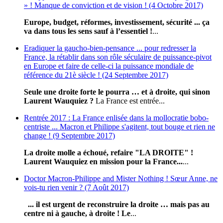
» ! Manque de conviction et de vision ! (4 Octobre 2017)
Europe, budget, réformes, investissement, sécurité ... ça
va dans tous les sens sauf à l’essentiel !
...
Eradiquer la gaucho-bien-pensance ... pour redresser la
France, la rétablir dans son rôle séculaire de puissance-pivot
en Europe et faire de celle-ci la puissance mondiale de
référence du 21è siècle ! (24 Septembre 2017)
Seule une droite forte le pourra … et à droite, qui sinon
Laurent Wauquiez ?
La France est entrée...
Rentrée 2017 : La France enlisée dans la mollocratie bobo-
centriste ... Macron et Philippe s'agitent, tout bouge et rien ne
change ! (9 Septembre 2017)
La droite molle a échoué, refaire "LA DROITE" !
Laurent Wauquiez en mission pour la France...
...
Doctor Macron-Philippe and Mister Nothing ! Sœur Anne, ne
vois-tu rien venir ? (7 Août 2017)
... il est urgent de reconstruire la droite … mais pas au
centre ni à gauche, à droite !
Le
...