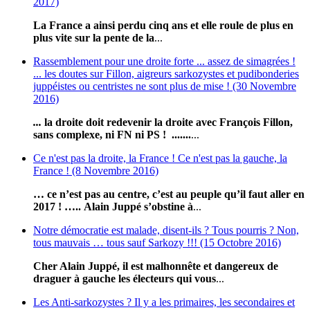
2017)
La France a ainsi perdu cinq ans et elle roule de plus en
plus vite sur la pente de la
...
Rassemblement pour une droite forte ... assez de simagrées !
... les doutes sur Fillon, aigreurs sarkozystes et pudibonderies
juppéistes ou centristes ne sont plus de mise ! (30 Novembre
2016)
...
l
a droite doit redevenir la droite avec François Fillon,
sans complexe, ni FN ni PS ! .......
...
Ce n'est pas la droite, la France ! Ce n'est pas la gauche, la
France ! (8 Novembre 2016)
… ce n’est pas au centre, c’est au peuple qu’il faut aller en
2017 ! …..
Alain Juppé s’obstine à
...
Notre démocratie est malade, disent-ils ? Tous pourris ? Non,
tous mauvais … tous sauf Sarkozy !!! (15 Octobre 2016)
Cher Alain Juppé, il est malhonnête et dangereux de
draguer à gauche les électeurs qui vous
...
Les Anti-sarkozystes ? Il y a les primaires, les secondaires et