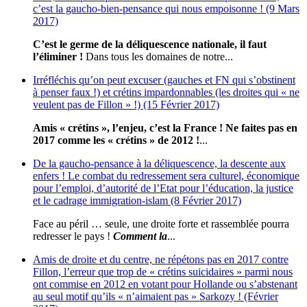
c’est la gaucho-bien-pensance qui nous empoisonne ! (9 Mars
2017)
C’est le germe de la déliquescence nationale, il faut
l’éliminer !
Dans tous les domaines de notre...
Irréfléchis qu’on peut excuser (gauches et FN qui s’obstinent
à penser faux !) et crétins impardonnables (les droites qui « ne
veulent pas de Fillon » !) (15 Février 2017)
Amis « crétins », l’enjeu, c’est la France ! Ne faites pas en
2017 comme les « crétins » de 2012 !
...
De la gaucho-pensance à la déliquescence, la descente aux
enfers ! Le combat du redressement sera culturel, économique
pour l’emploi, d’autorité de l’Etat pour l’éducation, la justice
et le cadrage immigration-islam (8 Février 2017)
Face au péril … seule, une droite forte et rassemblée pourra
redresser le pays !
Comment la
...
Amis de droite et du centre, ne répétons pas en 2017 contre
Fillon, l’erreur que trop de « crétins suicidaires » parmi nous
ont commise en 2012 en votant pour Hollande ou s’abstenant
au seul motif qu’ils « n’aimaient pas » Sarkozy ! (Février