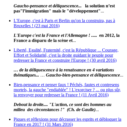
Gaucho-pensance et déliquescence...
la solution n’est
pas
"l’immigration" mais le "développement"
...
L'Europe, c'est à Paris et Berlin qu'on la construira, pas à
Bruxelles ! (23 mai 2016)
L
'E
urope c'est la France et l'Allemagne ! .
.... en 2012, la
France a disparu de la scène et
...
Liberté, Egalité, Fraternité, c'est la République ... Courage,
Effort et Solidarité, c'est la droite guidant le peuple pour
redresser la France et construire l'Europe ! (30 avril 2016)
… de la déliquescence à la renaissance en 4 variations
thématiques...
…
Gaucho-bien-pensance et déliquescence
...
Bien-pensance et penser faux ! Péchés, fautes et contresens
mortels, la gauche "endiablée" ! L'exorciser ? ... ou plus sûr,
la renvoyer pour redresser la France ! (11 Avril 2016)
Debout la droite.... "L'action, ce sont des hommes au
milieu des circonstances !" (Ch. de Gaulle)
...
Piques et réflexions pour décrasser les esprits et débloquer la
France en 2017 ! (31 Mars 2016)