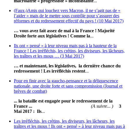
macrolâtrie « progressiste » inconsistante
...
(Faux-)Amis qui louchez vers Macron, il ne s’agit pas de «
l’aider » mais de le mettre sous contrôle pour s’assurer des
réformes et du redressement effectif du pays ! (10 Mai 2017)
… vous avez fait assez de mal à la France ! Majorité
Droite forte aux législatives !
Comme la
...
Ils ont « pensé » à leur niveau mais pas à la hauteur de la
France ! Les irréfléchis, les crétins, les diviseurs, les lâcheurs,
les traîtres et les mous … (3 Mai 2017)
… et maintenant, les législatives, la dernière chance du
redressement !
Les irréfléchis restent
...
Pour en finir avec la gaucho-pensance et la déliquescence
nationale, une droite forte et sans compromission (Journal et
brèves de combat)
... la bataille est engagée pour le redressement de la
France ...
(A suivre... )
3
Mai 2017 :
Ils
...
Les irréfléchis, les crétins, les diviseurs, les lâcheurs, les
traîtres et les mous ! Ils ont « pensé » à leur niveau mais pas à