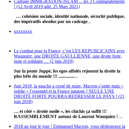
Cadrage IMMIGRATION-ISLAM ... les 3 Commandements
! (12 Avril 2019 add. 25 Mars 2021)
… cohésion sociale, identité nationale, sécurité publique,
des impératifs absolus par un cadrage
...
xxxxxxxx
Le combat pour la France, c’est LES REPUBLICAINS avec
Wauquiez, une DROITE GAULLIENNE, une droite forte,
juste et solidaire … (2 juin 2019)
Sur la pente Juppé, les egos affolés rejouent la droite la
plus bête du monde !!! ..............
...
Juin 2018, la gauche a cessé de nuire, Macron s’agite mais «
oublie » l’essentiel et la France patauge ! SEULE UNE
DROITE FORTE POURRA REDRESSER LE PAYS ! (21
juin 2018)
… et côté « droite molle », les chichis ça suffit !!!
RASSEMBLEMENT autour de Laurent Wauquiez !
...
2018 au jour le jour ! Emmanuel Macron, vous déshonorez la