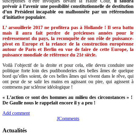
susceptibles d’être invoqués devant la Haute Cour,
il faudra
prévoir à l’avenir une possibilité constitutionnelle de destitution
d’un Président incapable ou malhonnête par un référendum
d’initiative populaire
.
L’ arsouillerie 2017 ne profitera pas à Hollande ! Il sera battu
mais il aura fait perdre de précieuses années pour le
redressement du pays, la reconquête de son rôle de puissance-
pivot en Europe et la relance de la construction européenne
autour de Paris et Berlin
en vue de faire de cette Europe, la
puissance mondiale de référence du 21è siècle.
Voilà l’objectif de la droite et pour cela, elle devra conduire une
politique forte loin des pudibonderies des belles âmes de quelque
bord qu’elles soient, de ces belles âmes qui vivent dans le rêve, qui
ont peur de se salir les mains en agissant ou pire, qui agissent à
contresens par sclérose idéologique !
« L’action ce sont des hommes au milieu des circonstances » !
De Gaulle nous le rappelait encore il y a peu !
Add comment
JComments
Actualités