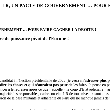
R-LR, UN PACTE DE GOUVERNEMENT … POUR F
RNEMENT … POUR FAIRE GAGNER LA DROITE !
ire de puissance-pivot de l'Europe !
andidat à l’élection présidentielle de 2022,
je veux m’adresser plus p
ire les choses et qui n’auraient pas peur de les faire.
Je pense en pa
ncer à le redresser après ce que j’appelle « le coup d’Etat judiciaire » a
a majorité des responsables, cadres ou élus LR de tous niveaux sont auss
sson de la base militante et adhérente du Parti qui ne manque jamais de