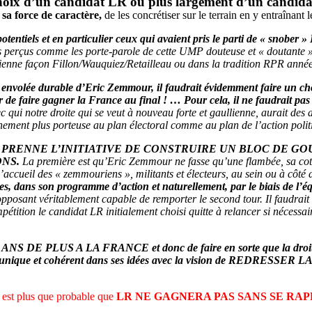
oix d’un candidat LR ou plus largement d’un candidat 
 sa force de caractère,
de les concrétiser sur le terrain en y entraînant 
entiels et en particulier ceux qui avaient pris le parti de « snober 
s perçus comme les porte-parole de cette UMP douteuse et « doutante » q
llienne façon Fillon/Wauquiez/Retailleau ou dans la tradition RPR année
 envolée durable d’Eric Zemmour, il faudrait évidemment faire un ch
r de faire gagner la France au final ! … Pour cela, il ne faudrait pas h
c qui notre droite qui se veut à nouveau forte et gaullienne, aurait des
inement plus porteuse au plan électoral comme au plan de l’action polit
LR PRENNE L’INITIATIVE DE CONSTRUIRE UN BLOC DE 
NS.
La première est qu’Eric Zemmour ne fasse qu’une flambée, sa cot
, l’accueil des « zemmouriens », militants et électeurs, au sein ou à côté
s, dans son programme d’action et naturellement, par le biais de l’équ
pposant véritablement capable de remporter le second tour. Il faudrait 
ompétition le candidat LR initialement choisi quitte à relancer si néces
S DE PLUS A LA FRANCE et donc de faire en sorte que la droite for
didat unique et cohérent dans ses idées avec la vision de RED
il est plus que probable que
LR NE GAGNERA PAS SANS SE R