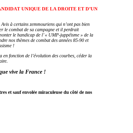
e d’un « CANDIDAT UNIQUE DE LA DROITE ET D’UN
re. Avis à certains zemmouriens qui n’ont pas bien
er le combat de sa campagne et il perdrait
rmonter le handicap de l’ « UMP-juppéisme » de la
prendre nos thèmes de combat des années 85-90 et
ssisme !
n fonction de l’évolution des courbes, céder la
aire.
que vive la France !
tres et sauf envolée miraculeuse du côté de nos