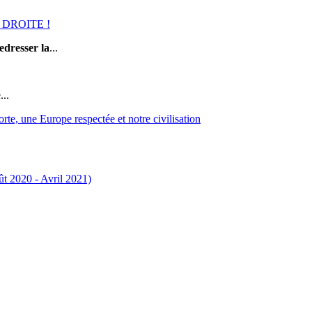
DROITE !
edresser la
...
..
e Europe respectée et notre civilisation
ût 2020 - Avril 2021)