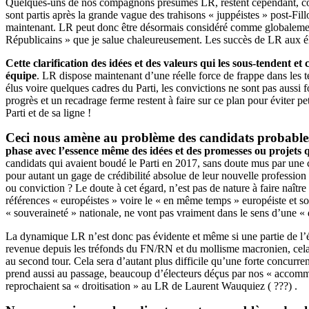
Quelques-uns de nos compagnons présumés LR, restent cependant, cont
sont partis après la grande vague des trahisons « juppéistes » post-Fil
maintenant. LR peut donc être désormais considéré comme globalement 
Républicains » que je salue chaleureusement. Les succès de LR aux élect
Cette clarification des idées et des valeurs qui les sous-tendent 
équipe
. LR dispose maintenant d’une réelle force de frappe dans les te
élus voire quelques cadres du Parti, les convictions ne sont pas aussi fo
progrès et un recadrage ferme restent à faire sur ce plan pour éviter pe
Parti et de sa ligne !
Ceci nous amène au problème des candidats probables du
phase avec l’essence même des idées et des promesses ou projets
candidats qui avaient boudé le Parti en 2017, sans doute mus par une cer
pour autant un gage de crédibilité absolue de leur nouvelle professio
ou conviction ? Le doute à cet égard, n’est pas de nature à faire naître
références « européistes » voire le « en même temps » européiste et sou
« souveraineté » nationale, ne vont pas vraiment dans le sens d’une « d
La dynamique LR n’est donc pas évidente et même si une partie de l’él
revenue depuis les tréfonds du FN/RN et du mollisme macronien, cela n
au second tour. Cela sera d’autant plus difficile qu’une forte concur
prend aussi au passage, beaucoup d’électeurs déçus par nos « accomm
reprochaient sa « droitisation » au LR de Laurent Wauquiez ( ???) .