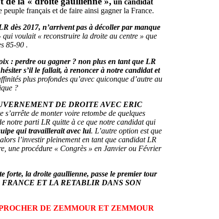
de la « droite gaullienne »,
un candidat
le peuple français et de faire ainsi gagner la France.
» LR dès 2017, n’arrivent pas à décoller par manque
ui voulait « reconstruire la droite au centre » que
s 85-90 .
oix : perdre ou gagner ? non plus en tant que LR
ésiter s’il le fallait, à renoncer à notre candidat et
 affinités plus profondes qu’avec quiconque d’autre au
ique ?
GOUVERNEMENT DE DROITE AVEC ERIC
e s’arrête de monter voire retombe de quelques
 de notre parti LR quitte à ce que notre candidat qui
ipe qui travaillerait avec lui
. L’autre option est que
alors l’investir pleinement en tant que candidat LR
saire, une procédure « Congrès » en Janvier ou Février
te, la droite gaullienne, passe le premier tour
RESSER LA FRANCE ET LA RETABLIR DANS SON
APPROCHER DE ZEMMOUR ET ZEMMOUR