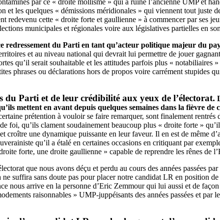
aminés par ce « droite mollisme » qui a ruiné l’ancienne UMP et handi
lon et les quelques « démissions méridionales » qui viennent tout juste d
redevenu cette « droite forte et gaullienne » à commencer par ses jeun
ions municipales et régionales voire aux législatives partielles en sont 
et ce redressement du Parti en tant qu’acteur politique majeur du pa
rritoires et au niveau national qui devrait lui permettre de jouer gagnan
rtes qu’il serait souhaitable et les attitudes parfois plus « notabiliaires
tites phrases ou déclarations hors de propos voire carrément stupides qui,
 Parti et de leur crédibilité aux yeux de l’électorat.
L
 qu’ils mettent en avant depuis quelques semaines dans la fièvre 
taine prétention à vouloir se faire remarquer, sont finalement rentrés dan
n de foi, qu’ils clament soudainement beaucoup plus « droite forte » qu
 et croître une dynamique puissante en leur faveur. Il en est de même d’a
verainiste qu’il a étalé en certaines occasions en critiquant par exempl
roite forte, une droite gaullienne » capable de reprendre les rênes de l
ectorat que nous avons déçu et perdu au cours des années passées par in
e suffira sans doute pas pour placer notre candidat LR en position de p
rence nous arrive en la personne d’Eric Zemmour qui lui aussi et de faç
odements raisonnables » UMP-juppéisants des années passées et par le