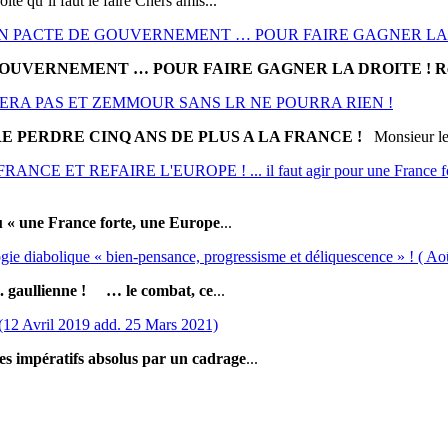
ite qu’il faut le faire Chers amis...
 UN PACTE DE GOUVERNEMENT … POUR FAIRE GAGNER LA 
OUVERNEMENT … POUR FAIRE GAGNER LA DROITE !
R
ASSERA PAS ET ZEMMOUR SANS LR NE POURRA RIEN !
E PERDRE CINQ ANS DE PLUS A LA FRANCE !
Monsieur le.
REFAIRE L'EUROPE ! ... il faut agir pour une France forte, un
ou « une France forte, une Europe
...
logie diabolique « bien-pensance, progressisme et déliquescence » ! ( Ao
. gaullienne !
… le combat, ce
...
 Avril 2019 add. 25 Mars 2021)
 des impératifs absolus par un cadrage
...