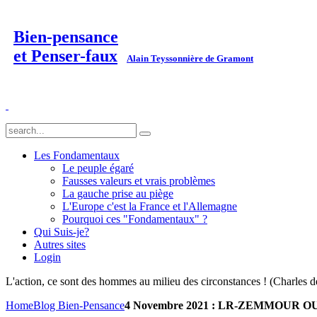
Bien-pensance
et Penser-faux
Alain Teyssonnière de Gramont
Les Fondamentaux
Le peuple égaré
Fausses valeurs et vrais problèmes
La gauche prise au piège
L'Europe c'est la France et l'Allemagne
Pourquoi ces "Fondamentaux" ?
Qui Suis-je?
Autres sites
Login
L'action, ce sont des hommes au milieu des circonstances ! (Charles d
Home
Blog Bien-Pensance
4 Novembre 2021 : LR-ZEMMOUR