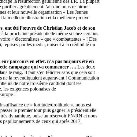
capé la résurrection gaullienne des LR. La plupart
e purifier agréablement l’air que nous respirons
es et leur nouvelle organisation « Les Jeunes
la meilleure illustration et la meilleure preuve.
ys, ont été l’œuvre de Christian Jacob et de son
t à la prochaine présidentielle même si chez certains
 » voire « électoralistes » que « combattantes » ! Des
 reprises par les media, nuisent à la crédibilité du
eur parcours en effet, n’a pas toujours été en
de cette campagne qui va commencer ….
Les deux
s le rang. Il faut s’en féliciter sans que cela soit
’ils ne la revendiquaient auparavant ! Communication
illeurs de notre troisième candidat dont les
e, les exigences polonaises de
’Europe !
suffisance de « fortitude/droititude », nous est
asser le premier tour puis gagner la présidentielle
on très dynamique, puise au réservoir FN/RN et nous
s papillonnements de ceux qui après 2017,