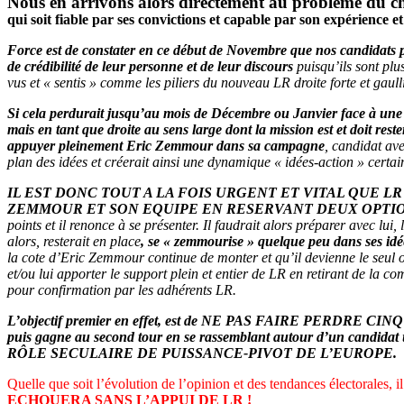
Nous en arrivons alors directement au problème du ch
qui soit fiable par ses convictions et capable par son expérience et
Force est de constater en ce début de Novembre que nos candidats pot
de crédibilité de leur personne et de leur discours
puisqu’ils sont plu
vus et « sentis » comme les piliers du nouveau LR droite forte et gau
Si cela perdurait jusqu’au mois de Décembre ou Janvier face à une
mais en tant que droite au sens large dont la mission est et doit reste
appuyer pleinement Eric Zemmour dans sa campagne
, candidat ave
plan des idées et créerait ainsi une dynamique « idées-action » certa
IL EST DONC TOUT A LA FOIS URGENT ET VITAL QUE 
ZEMMOUR ET SON EQUIPE EN RESERVANT DEUX OPTIO
points et il renonce à se présenter. Il faudrait alors préparer avec lui
alors, resterait en place
, se « zemmourise » quelque peu dans ses idée
la cote d’Eric Zemmour continue de monter et qu’il devienne le seul o
et/ou lui apporter le support plein et entier de LR en retirant de la c
pour confirmation par les adhérents LR.
L’objectif premier en effet, est de NE PAS FAIRE PERDRE CINQ AN
puis gagne au second tour en se rassemblant autour d’un can
RÔLE SECULAIRE DE PUISSANCE-PIVOT DE L’EUROPE.
Quelle que soit l’évolution de l’opinion et des tendances électorales, 
ECHOUERA SANS L’APPUI DE LR !