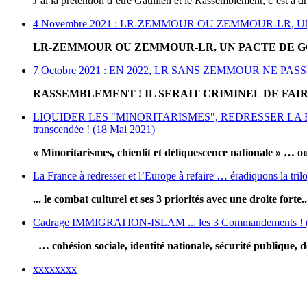
J’ai la prétention d’être Gaullien et le Rassemblement, c’est à dro
4 Novembre 2021 : LR-ZEMMOUR OU ZEMMOUR-LR,
LR-ZEMMOUR OU ZEMMOUR-LR, UN PACTE DE G
7 Octobre 2021 : EN 2022, LR SANS ZEMMOUR NE P
RASSEMBLEMENT ! IL SERAIT CRIMINEL DE FAIR
LIQUIDER LES "MINORITARISMES", REDRESSER LA FRANCE ET 
transcendée ! (18 Mai 2021)
« Minoritarismes, chienlit et déliquescence nationale » … 
La France à redresser et l’Europe à refaire … éradiquons la tri
... le combat culturel et ses 3 priorités avec une droite forte..
Cadrage IMMIGRATION-ISLAM ... les 3 Commandements ! (12
… cohésion sociale, identité nationale, sécurité publique,
xxxxxxxx