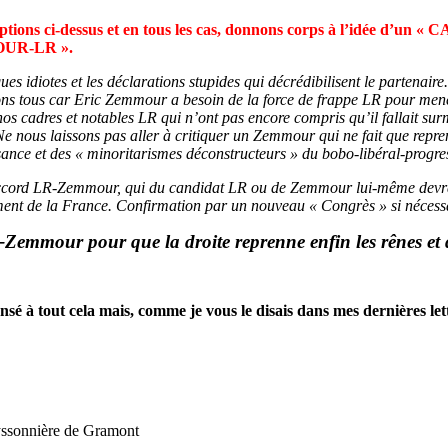
 options ci-dessus et en tous les cas, donnons corps à l’idé
R-LR ».
iques idiotes et les déclarations stupides qui décrédibilisent le partenai
lons tous car Eric Zemmour a besoin de la force de frappe LR pour men
os cadres et notables LR qui n’ont pas encore compris qu’il fallait su
 ! Ne nous laissons pas aller à critiquer un Zemmour qui ne fait que re
sance et des « minoritarismes déconstructeurs » du bobo-libéral-progre
accord LR-Zemmour, qui du candidat LR ou de Zemmour lui-même devra e
ement de la France. Confirmation par un nouveau « Congrès » si nécess
-Zemmour pour que la droite reprenne enfin les rênes et 
sé à tout cela mais, comme je vous le disais dans mes dernières let
ssonnière de Gramont