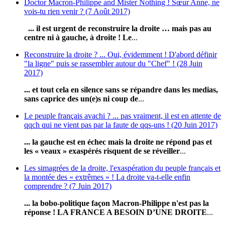
Doctor Macron-Philippe and Mister Nothing ! Sœur Anne, ne
vois-tu rien venir ? (7 Août 2017)
... il est urgent de reconstruire la droite … mais pas au
centre ni à gauche, à droite !
Le
...
Reconstruire la droite ? ... Oui, évidemment ! D'abord définir
"la ligne" puis se rassembler autour du "Chef" ! (28 Juin
2017)
... et tout cela en silence sans se répandre dans les medias,
sans caprice des un(e)s ni coup de
...
Le peuple français avachi ? ... pas vraiment, il est en attente de
qqch qui ne vient pas par la faute de qqs-uns ! (20 Juin 2017)
... la gauche est en échec mais la droite ne répond pas et
les « veaux » exaspérés risquent de se réveiller
...
Les simagrées de la droite, l'exaspération du peuple français et
la montée des « extrêmes » ! La droite va-t-elle enfin
comprendre ? (7 Juin 2017)
... la bobo-politique façon Macron-Philippe n'est pas la
réponse ! LA FRANCE A BESOIN D’UNE DROITE
...