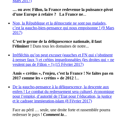
Mars 2017)
… ou avec Fillon, la France redevenue la puissance-pivot
d’une Europe à refaire ?
La France ne
...
Non, la République et la démocratie ne sont pas malades,
c’est la gaucho-bien-pensance qui nous empoisonne ! (9 Mars
2017)
C’est le germe de la déliquescence nationale, il faut
l’éliminer !
Dans tous les domaines de notre...
Irréfléchis qu’on peut excuser (gauches et FN qui s’obstinent
à penser faux !) et crétins impardonnables (les droites qui « ne
veulent pas de Fillon » !) (15 Février 2017)
Amis « crétins », l’enjeu, c’est la France ! Ne faites pas en
2017 comme les « crétins » de 2012 !
...
De la gaucho-pensance à la déliquescence, la descente aux
enfers ! Le combat du redressement sera culturel, économique
pour l’emploi, d’autorité de l’Etat pour l’éducation, la justice
et le cadrage immigration-islam (8 Février 2017)
Face au péril … seule, une droite forte et rassemblée pourra
redresser le pays !
Comment la
...