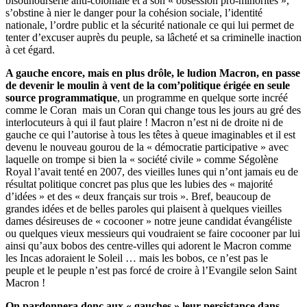
bisounourserie anti-coloniale et à son « obsession pro-minorités »,
s’obstine à nier le danger pour la cohésion sociale, l’identité
nationale, l’ordre public et la sécurité nationale ce qui lui permet de
tenter d’excuser auprès du peuple, sa lâcheté et sa criminelle inaction
à cet égard.
A gauche encore, mais en plus drôle, le ludion Macron, en passe
de devenir le moulin à vent de la com’politique érigée en seule
source programmatique
, un programme en quelque sorte incréé
comme le Coran mais un Coran qui change tous les jours au gré des
interlocuteurs à qui il faut plaire ! Macron n’est ni de droite ni de
gauche ce qui l’autorise à tous les têtes à queue imaginables et il est
devenu le nouveau gourou de la « démocratie participative » avec
laquelle on trompe si bien la « société civile » comme Ségolène
Royal l’avait tenté en 2007, des vieilles lunes qui n’ont jamais eu de
résultat politique concret pas plus que les lubies des « majorité
d’idées » et des « deux français sur trois ». Bref, beaucoup de
grandes idées et de belles paroles qui plaisent à quelques vieilles
dames désireuses de « cocooner » notre jeune candidat évangéliste
ou quelques vieux messieurs qui voudraient se faire cocooner par lui
ainsi qu’aux bobos des centre-villes qui adorent le Macron comme
les Incas adoraient le Soleil … mais les bobos, ce n’est pas le
peuple et le peuple n’est pas forcé de croire à l’Evangile selon Saint
Macron !
On pardonnera donc aux « gauches » leur persistance dans