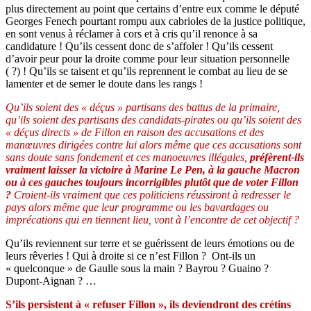
plus directement au point que certains d’entre eux comme le député
Georges Fenech pourtant rompu aux cabrioles de la justice politique,
en sont venus à réclamer à cors et à cris qu’il renonce à sa
candidature ! Qu’ils cessent donc de s’affoler ! Qu’ils cessent
d’avoir peur pour la droite comme pour leur situation personnelle
( ?) ! Qu’ils se taisent et qu’ils reprennent le combat au lieu de se
lamenter et de semer le doute dans les rangs !
Qu’ils soient des « déçus » partisans des battus de la primaire,
qu’ils soient des partisans des candidats-pirates ou qu’ils soient des
« déçus directs » de Fillon en raison des accusations et des
manœuvres dirigées contre lui alors même que ces accusations sont
sans doute sans fondement et ces manoeuvres illégales,
préfèrent-ils
vraiment laisser la victoire à Marine Le Pen, à la gauche Macron
ou à ces gauches toujours incorrigibles plutôt que de voter Fillon
?
Croient-ils vraiment que ces politiciens réussiront à redresser le
pays alors même que leur programme ou les bavardages ou
imprécations qui en tiennent lieu, vont à l’encontre de cet objectif ?
Qu’ils reviennent sur terre et se guérissent de leurs émotions ou de
leurs rêveries ! Qui à droite si ce n’est Fillon ? Ont-ils un
« quelconque » de Gaulle sous la main ? Bayrou ? Guaino ?
Dupont-Aignan ? …
S’ils persistent à « refuser Fillon », ils deviendront des crétins