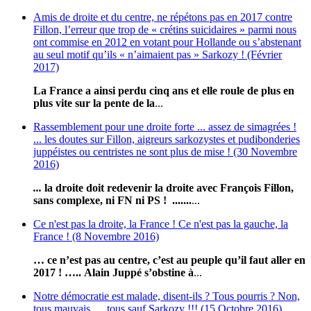
Amis de droite et du centre, ne répétons pas en 2017 contre
Fillon, l’erreur que trop de « crétins suicidaires » parmi nous
ont commise en 2012 en votant pour Hollande ou s’abstenant
au seul motif qu’ils « n’aimaient pas » Sarkozy ! (Février
2017)
La France a ainsi perdu cinq ans et elle roule de plus en
plus vite sur la pente de la
...
Rassemblement pour une droite forte ... assez de simagrées !
... les doutes sur Fillon, aigreurs sarkozystes et pudibonderies
juppéistes ou centristes ne sont plus de mise ! (30 Novembre
2016)
...
l
a droite doit redevenir la droite avec François Fillon,
sans complexe, ni FN ni PS ! .......
...
Ce n'est pas la droite, la France ! Ce n'est pas la gauche, la
France ! (8 Novembre 2016)
… ce n’est pas au centre, c’est au peuple qu’il faut aller en
2017 ! …..
Alain Juppé s’obstine à
...
Notre démocratie est malade, disent-ils ? Tous pourris ? Non,
tous mauvais … tous sauf Sarkozy !!! (15 Octobre 2016)