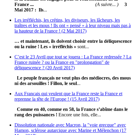
France ...
(A suivre... )
3
Mai 2017 :
Ils
...
Les irréfléchis, les crétins, les diviseurs, les lâcheurs, les
traîtres et les mous ! Ils ont « pensé » à leur niveau mais pas à
la hauteur de la France ! (2 Mai 2017)
… et maintenant, ils doivent choisir entre la déliquescence
ou la ruine !
Les « irréfléchis »
sont...
C’est le 23 Avril que tout se jouera : La France redressée ? La
France ruinée ? ou la France en "prolongation" de
déliquescence ? (20 Avril 2017)
Le peuple français ne veut plus des médiocres, des mous
ni des arsouilles !
Fillon, le seul
...
Aux Français qui veulent que la France reste la France et
reprenne la tête de l'Europe ! (15 Avril 2017)
Comme en 40, comme en 58, la France s’abîme dans le
rang des puissances !
Encore une fois, elle...
Dissolution nationale avec Macron, la "voie grecque" avec
Hamon, sclérose autarcique avec Marine et Mélenchon (17