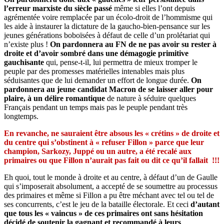
l’erreur marxiste du siècle passé
même si elles l’ont depuis
agrémentée voire remplacée par un écolo-droit de l’hommisme qui
les aide à instaurer la dictature de la gaucho-bien-pensance sur les
jeunes générations boboïsées à défaut de celle d’un prolétariat qui
n’existe plus !
On pardonnera au FN de ne pas avoir su rester à
droite et d’avoir sombré dans une démagogie primitive
gauchisante
qui, pense-t-il, lui permettra de mieux tromper le
peuple par des promesses matérielles intenables mais plus
séduisantes que de lui demander un effort de longue durée.
On
pardonnera au jeune candidat Macron de se laisser aller pour
plaire, à un délire romantique
de nature à séduire quelques
Français pendant un temps mais pas le peuple pendant très
longtemps.
En revanche, ne sauraient être absous les « crétins » de droite et
du centre qui s’obstinent à « refuser Fillon » parce que leur
champion, Sarkozy, Juppé ou un autre, a été recalé aux
primaires ou que Fillon n’aurait pas fait ou dit ce qu’il fallait !!!
Eh quoi, tout le monde à droite et au centre, à défaut d’un de Gaulle
qui s’imposerait absolument, a accepté de se soumettre au processus
des primaires et même si Fillon a pu être méchant avec tel ou tel de
ses concurrents, c’est le jeu de la bataille électorale. Et ceci
d’autant
que tous les « vaincus » de ces primaires ont sans hésitation
décidé de soutenir la gagnant et recommandé à leurs