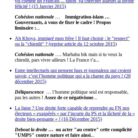
vis comme un Français ... sinon, va chercher ailleurs la divine
félicité ! (15 Janvier 2015)
Cohésion nationale
…
Immigration-islam
…
Gouvernants, à vous de fixer le cadre !
Propos
liminaire
:
...
Ah Khoya, immigré mon frère ! Il faut choisir : le "respect"
ou la "chienlit" ? (reprise article du 12 octobre 2015)
Cohésion nationale
…. Marhaba bik mais si tu veux la
chienlit, pars vivre ailleurs ! La France t’a...
Entre intellectuels qui pensent faux et journaleux qui croient
savoir, c’est l’homme politique qui a la charge du pays ! (28
décembre 2015)
Déliquescence
… l’homme politique seul est responsable,
pas les autres !
Assez de ce négativisme
...
La ligne ? Une droite forte capable de reprendre au FN nos
électeurs « exaspérés » par l’incurie du PS et la lâcheté de la «
droite bien-pensante » ! (16 Décembre 2015)
Debout la droite
… ou acter "au centre" cette complicité
"UMPS" contre nature et faire ainsi
...