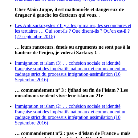
Cher Alain Juppé, il est malhonnête et dangereux de
draguer à gauche les électeurs qui vous
...
Les Anti-sarkozystes ? Il y a les primaires, les secondaires et
les tertiaires … Qui sont-ils ? Que disent-ils ? Qu’en est-il ?
(27 septembre 2016)
… leurs rancoeurs, émois ou arguments ne sont pas à la
hauteur de l’enjeu, je voterai Sarkozy !
...
Immigration et islam (3) … cohésion sociale et identité
française sont des impératifs nationaux et commandent un
cadrage strict du processus intégration-assimilation (16
Septembre 2016)
… commandement n° 3 : ijtihad ou fin de l’islam ? Les
musulmans veulent vivre leur islam au 21è
...
Immigration et islam (2) … cohésion sociale et identité
française sont des impératifs nationaux et commandent un
cadrage strict du processus intégration-assimilation (10
Septembre 2016)
… commandement n°2 : pas « d’islam de France » mais