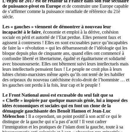
L’enjeu de 2017 est de rétablir la France dans son rôle séculaire
de puissance-pivot en Europe
et de construire une Europe capable
de s’affirmer comme la puissance mondiale de référence du 21è
siècle.
Les « gauches » viennent de démontrer à nouveau leur
incapacité à le faire
, économie et emploi à la dérive, cohésion
sociale en péril et autorité de l’Etat perdue. Elles pensent faux et
agissent à contresens ! Elles en sont excusables parce qu’incapables
de faire la « révolution » qui les débarrasserait de l’idéologie qui les
bloque depuis plus de cinquante ans, quand elles ont commencé à
confondre liberté et libertarisme, égalité et égalitarisme et solidarité
avec bisounourserie. Elles ont bêtement suivi leurs intellectuels mais
leurs intellectuels pensaient faux ! Le peuple ne croit plus à leurs
lubies christo-marxistes même après qu’ils ont tenté de les habiller
des oripeaux du nouveau catéchisme écolo-droit de l’hommiste … et
les gauches ont perdu à la fois, leur cap et le peuple !
Le Front National aussi est excusable du seul fait que sa
« Cheffe » inspirée par quelque mauvais génie, lui a imposé des
idées économiques et sociales qui en font un clone de la
démagogie gauchisante des Benoît Hamon et Jean-Luc
Mélenchon !
Il a cependant, un point positif à son actif ce qui le
distingue de la gauche qui n’a pas d’actif ! Il veut cadrer
l’immigration et les pratiques de l’islam dont la gauche, toute à sa