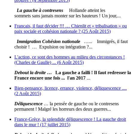
progrès ! (4 Septembre 2015)
La gauche à contresens
Hollande atteint les
sommets sans jamais monter sur les hauteurs ! Un jour,...
Français, il faut décider !!! … Chienlit et « tribalisation » ou
paix sociale et cohésion nationale ? (25 Août 2015)
Immigration Cohésion nationale
…... Immigrés, il faut
choisir ! … Expulsion ou intégration ?...
L'action, ce sont des hommes au milieu des circonstances !
(Charles de Gaulle) ... (6 Août 2015)
Debout la droite
… La gauche a failli ! Il faut redresser la
France encore une fois ... l'an 2017
...
Bien-pensance, licence, errance, violence, déliquescence ....
(2 Août 2015)
Déliquescence
… la pensée de gauche ou le contresens
permanent ! Malgré les horreurs des deux guerres...
France-Grèce, la splendide déliquescence ! La gauche droit
dans le mur ! (17 juillet 2015)