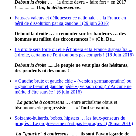
Debout la droite
… la droite devra « faire fort » en 2017
! ...............
Oui, la déliquescence
...
Fausses valeurs et déliquescence nationale … la France en
péril de dissolution par sa gauche ! (29 juin 2016)
Debout la droite … « remonter sur les hauteurs … des
hommes au milieu des circonstances ! » (Ch. De
...
La droite sera forte ou elle échouera et la France disparaîtra ...
à droite, certains ne l'ont toujours pas compris ! (18 Juin 2016)
Debout la droite .......
le peuple ne veut plus des hésitants,
des prudents ni des mous !
...
« Gauche brute et gauche chic » (version germanopratine) ou
« gauche beauf et gauche pédé » (version popu) ? Aucune ne
mérite d’être sauvée ! (6 juin 2016)
La gauche à contresens
… entre archaïsme obtus et
bisounourserie progressiste …..
« Tout se vaut »,
...
Soixante-huitards, bobos, hipsters … les faux-penseurs du
progrès ! Le progressisme n’est pas le progrès ! (28 mai 2016)
La "gauche" à contresens
....
ils sont l’avant-garde de