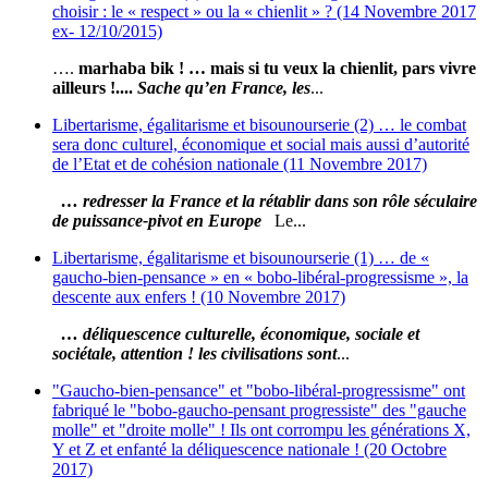
choisir : le « respect » ou la « chienlit » ? (14 Novembre 2017
ex- 12/10/2015)
….
marhaba bik ! … mais si tu veux la chienlit, pars vivre
ailleurs !....
Sache qu’en France, les
...
Libertarisme, égalitarisme et bisounourserie (2) … le combat
sera donc culturel, économique et social mais aussi d’autorité
de l’Etat et de cohésion nationale (11 Novembre 2017)
… redresser la France et la rétablir dans son rôle séculaire
de puissance-pivot en Europe
Le...
Libertarisme, égalitarisme et bisounourserie (1) … de «
gaucho-bien-pensance » en « bobo-libéral-progressisme », la
descente aux enfers ! (10 Novembre 2017)
… déliquescence culturelle, économique, sociale et
sociétale, attention ! les civilisations sont
...
"Gaucho-bien-pensance" et "bobo-libéral-progressisme" ont
fabriqué le "bobo-gaucho-pensant progressiste" des "gauche
molle" et "droite molle" ! Ils ont corrompu les générations X,
Y et Z et enfanté la déliquescence nationale ! (20 Octobre
2017)