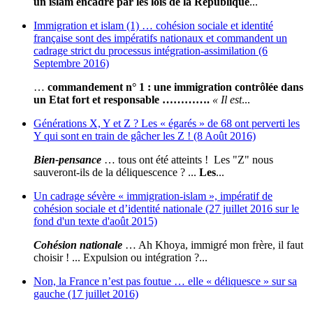
un islam encadré par les lois de la République
...
Immigration et islam (1) … cohésion sociale et identité
française sont des impératifs nationaux et commandent un
cadrage strict du processus intégration-assimilation (6
Septembre 2016)
…
commandement n° 1 : une immigration contrôlée dans
un Etat fort et responsable ………….
« Il est
...
Générations X, Y et Z ? Les « égarés » de 68 ont perverti les
Y qui sont en train de gâcher les Z ! (8 Août 2016)
Bien-pensance
… tous ont été atteints ! Les "Z" nous
sauveront-ils de la déliquescence ? ...
Les
...
Un cadrage sévère « immigration-islam », impératif de
cohésion sociale et d’identité nationale (27 juillet 2016 sur le
fond d'un texte d'août 2015)
Cohésion nationale
… Ah Khoya, immigré mon frère, il faut
choisir ! ... Expulsion ou intégration ?...
Non, la France n’est pas foutue … elle « déliquesce » sur sa
gauche (17 juillet 2016)