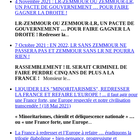
4 Novembre 2021 : LR-ZEMMOUR OU ZEMMOUR-LR,
UN PACTE DE GOUVERNEMENT … POUR FAIRE
GAGNER LA DROITE !
LR-ZEMMOUR OU ZEMMOUR-LR, UN PACTE DE
GOUVERNEMENT … POUR FAIRE GAGNER LA
DROITE !
Redresser la
...
7 Octobre 2021 : EN 2022, LR SANS ZEMMOUR NE
PASSERA PAS ET ZEMMOUR SANS LR NE POURRA
RIEN !
RASSEMBLEMENT ! IL SERAIT CRIMINEL DE
FAIRE PERDRE CINQ ANS DE PLUS A LA
FRANCE !
Monsieur le...
LIQUIDER LES "MINORITARISMES", REDRESSER
LA FRANCE ET REFAIRE L'EUROPE ! ... il faut agir pour
une France forte, une Europe respectée et notre civilisation
transcendée ! (18 Mai 2021)
« Minoritarismes, chienlit et déliquescence nationale » …
ou « une France forte, une Europe
...
La France à redresser et l’Europe à refaire … éradiquons la
trilogie diabolique « bien-pensance, progressisme et