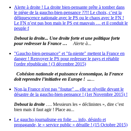
Alerte à droite ! La droite bien-pensante prête à tomber dans
le piège de la gaucho-bien-pensance ??!! Le choix, c’est la
déliquescence nationale avec le PS ou le chaos avec le FN !
Le FN n’est pas bon mais le PS est mauvais … et il conduit le
peuple f
Debout la droite... Une droite forte et une politique forte
pour redresser la France …
Alerte à
...
"Gaucho-bien-pensance" et "fa-niente" mettent la France en
danger ! Renvoyer le PS pour redresser le pays et rétablir
l'ordre républicain ! (3 décembre 2015)
Cohésion nationale et puissance économique, la France
doit reprendre l’initiative en Europe ! ...
...
Non,la France n'est pas "foutue" ... elle se réveille devant le
désastre de la gaucho-bien-pensance ! (1er Novembre 2015) !
Debout la droite
…. Messieurs les « déclinistes », dire c’est
bien mais il faut agir ! Place au...
Le gaucho-journalisme en folie … info, désinfo et
propagande, le « service public » déraille ! (15 Octobre 2015)