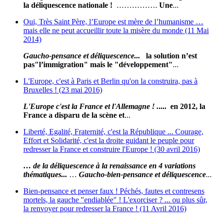
la déliquescence nationale !
…………….
Une
...
Oui, Très Saint Père, l’Europe est mère de l’humanisme …
mais elle ne peut accueillir toute la misère du monde (11 Mai
2014)
Gaucho-pensance et déliquescence...
la solution n’est
pas
"l’immigration" mais le "développement"
...
L'Europe, c'est à Paris et Berlin qu'on la construira, pas à
Bruxelles ! (23 mai 2016)
L
'E
urope c'est la France et l'Allemagne ! .
.... en 2012, la
France a disparu de la scène et
...
Liberté, Egalité, Fraternité, c'est la République ... Courage,
Effort et Solidarité, c'est la droite guidant le peuple pour
redresser la France et construire l'Europe ! (30 avril 2016)
… de la déliquescence à la renaissance en 4 variations
thématiques...
…
Gaucho-bien-pensance et déliquescence
...
Bien-pensance et penser faux ! Péchés, fautes et contresens
mortels, la gauche "endiablée" ! L'exorciser ? ... ou plus sûr,
la renvoyer pour redresser la France ! (11 Avril 2016)