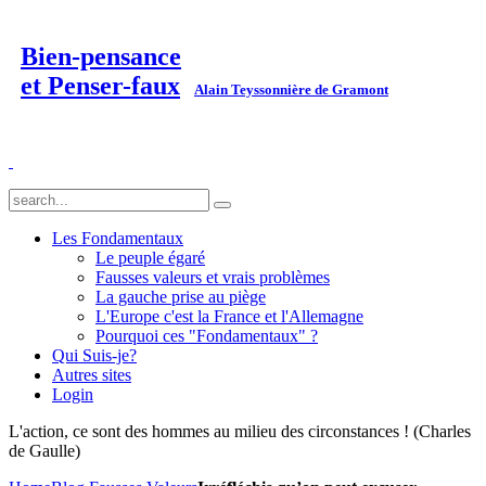
Bien-pensance
et Penser-faux
Alain Teyssonnière de Gramont
Les Fondamentaux
Le peuple égaré
Fausses valeurs et vrais problèmes
La gauche prise au piège
L'Europe c'est la France et l'Allemagne
Pourquoi ces "Fondamentaux" ?
Qui Suis-je?
Autres sites
Login
L'action, ce sont des hommes au milieu des circonstances ! (Charles
de Gaulle)