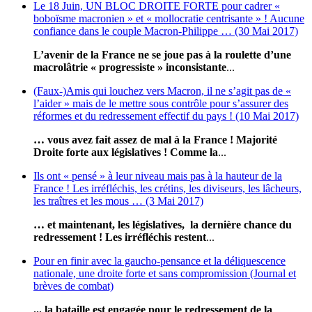
Le 18 Juin, UN BLOC DROITE FORTE pour cadrer «
boboïsme macronien » et « mollocratie centrisante » ! Aucune
confiance dans le couple Macron-Philippe … (30 Mai 2017)
L’avenir de la France ne se joue pas à la roulette d’une
macrolâtrie « progressiste » inconsistante
...
(Faux-)Amis qui louchez vers Macron, il ne s’agit pas de «
l’aider » mais de le mettre sous contrôle pour s’assurer des
réformes et du redressement effectif du pays ! (10 Mai 2017)
… vous avez fait assez de mal à la France ! Majorité
Droite forte aux législatives !
Comme la
...
Ils ont « pensé » à leur niveau mais pas à la hauteur de la
France ! Les irréfléchis, les crétins, les diviseurs, les lâcheurs,
les traîtres et les mous … (3 Mai 2017)
… et maintenant, les législatives, la dernière chance du
redressement !
Les irréfléchis restent
...
Pour en finir avec la gaucho-pensance et la déliquescence
nationale, une droite forte et sans compromission (Journal et
brèves de combat)
... la bataille est engagée pour le redressement de la