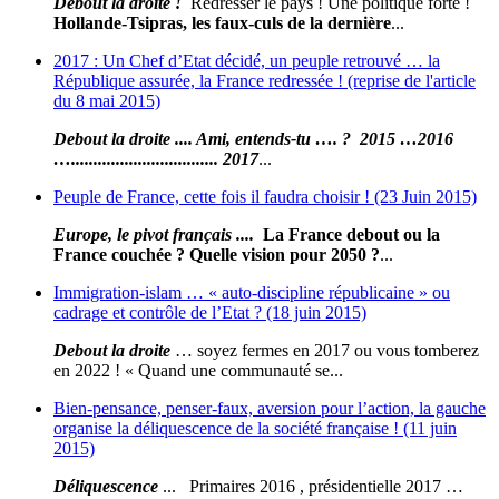
Debout la droite !
Redresser le pays ! Une politique forte !
Hollande-Tsipras, les faux-culs de la dernière
...
2017 : Un Chef d’Etat décidé, un peuple retrouvé … la
République assurée, la France redressée ! (reprise de l'article
du 8 mai 2015)
Debout la droite .... Ami, entends-tu …. ?
2015
…
2016
…................................. 2017
...
Peuple de France, cette fois il faudra choisir ! (23 Juin 2015)
Europe, le pivot français ....
La France debout ou la
France couchée ? Quelle vision pour 2050 ?
...
Immigration-islam … « auto-discipline républicaine » ou
cadrage et contrôle de l’Etat ? (18 juin 2015)
Debout la droite
… soyez fermes en 2017 ou vous tomberez
en 2022 ! « Quand une communauté se...
Bien-pensance, penser-faux, aversion pour l’action, la gauche
organise la déliquescence de la société française ! (11 juin
2015)
Déliquescence
... Primaires 2016 , présidentielle 2017 …