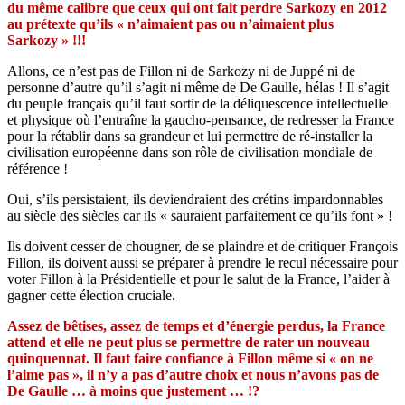
du même calibre que ceux qui ont fait perdre Sarkozy en 2012
au prétexte qu’ils « n’aimaient pas ou n’aimaient plus
Sarkozy » !!!
Allons, ce n’est pas de Fillon ni de Sarkozy ni de Juppé ni de
personne d’autre qu’il s’agit ni même de De Gaulle, hélas ! Il s’agit
du peuple français qu’il faut sortir de la déliquescence intellectuelle
et physique où l’entraîne la gaucho-pensance, de redresser la France
pour la rétablir dans sa grandeur et lui permettre de ré-installer la
civilisation européenne dans son rôle de civilisation mondiale de
référence !
Oui, s’ils persistaient, ils deviendraient des crétins impardonnables
au siècle des siècles car ils « sauraient parfaitement ce qu’ils font » !
Ils doivent cesser de chougner, de se plaindre et de critiquer François
Fillon, ils doivent aussi se préparer à prendre le recul nécessaire pour
voter Fillon à la Présidentielle et pour le salut de la France, l’aider à
gagner cette élection cruciale.
Assez de bêtises, assez de temps et d’énergie perdus, la France
attend et elle ne peut plus se permettre de rater un nouveau
quinquennat. Il faut faire confiance à Fillon même si « on ne
l’aime pas », il n’y a pas d’autre choix et nous n’avons pas de
De Gaulle … à moins que justement … !?