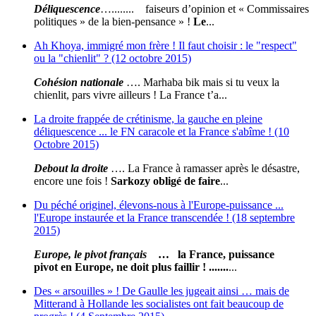
Déliquescence
…........ faiseurs d’opinion et « Commissaires
politiques » de la bien-pensance » !
Le
...
Ah Khoya, immigré mon frère ! Il faut choisir : le "respect"
ou la "chienlit" ? (12 octobre 2015)
Cohésion nationale
…. Marhaba bik mais si tu veux la
chienlit, pars vivre ailleurs ! La France t’a...
La droite frappée de crétinisme, la gauche en pleine
déliquescence ... le FN caracole et la France s'abîme ! (10
Octobre 2015)
Debout la droite
…. La France à ramasser après le désastre,
encore une fois !
Sarkozy obligé de faire
...
Du péché originel, élevons-nous à l'Europe-puissance ...
l'Europe instaurée et la France transcendée ! (18 septembre
2015)
Europe, le pivot français
… la France, puissance
pivot en Europe, ne doit plus faillir ! .......
...
Des « arsouilles » ! De Gaulle les jugeait ainsi … mais de
Mitterand à Hollande les socialistes ont fait beaucoup de