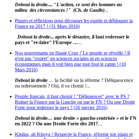
Debout la droite.... "L'action, ce sont des hommes au
milieu des circonstances !" (Ch. de Gaulle)
...
Piques et réflexions pour décrasser les esprits et débloquer la
France en 2017 ! (31 Mars 2016)
Debout la droite
... après le désastre, il faut redresser le
pays et "re-faire" l’Europe …
...
Nos gouvernants en Haute Cour ? Le peuple se réveille ! Il
n'est pas "expert" en sciences sociales ni en sciences
économiques mais il voit bien que tout fout le camp ! (10
Mars 2016)
Debout la droite
… la facilité ou la réforme ? Déliquescence
ou redressement ? Oui, il va choisir !...
Peuple français, il faut choisir ! "Déliquescer" avec le PS ?
Ruiner la France par la Gauche ou par le FN ? Ou une Droite
Forte pour redresser le pays ? (26 janvier 2016)
Debout la droite
…
une droite « gaucho-centrisée » et le FN
en 2022 ? Ou une Droite Forte dès 2017
...
Khalas, ah Khoya ! Respecte la France, réforme ton islam et