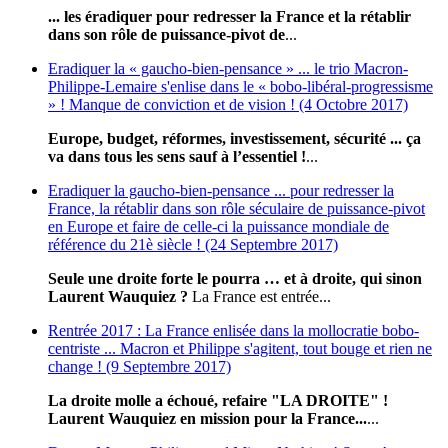
... les éradiquer pour redresser la France et la rétablir
dans son rôle de puissance-pivot de
...
Eradiquer la « gaucho-bien-pensance » ... le trio Macron-
Philippe-Lemaire s'enlise dans le « bobo-libéral-progressisme
» ! Manque de conviction et de vision ! (4 Octobre 2017)
Europe, budget, réformes, investissement, sécurité ... ça
va dans tous les sens sauf à l’essentiel !
...
Eradiquer la gaucho-bien-pensance ... pour redresser la
France, la rétablir dans son rôle séculaire de puissance-pivot
en Europe et faire de celle-ci la puissance mondiale de
référence du 21è siècle ! (24 Septembre 2017)
Seule une droite forte le pourra … et à droite, qui sinon
Laurent Wauquiez ?
La France est entrée...
Rentrée 2017 : La France enlisée dans la mollocratie bobo-
centriste ... Macron et Philippe s'agitent, tout bouge et rien ne
change ! (9 Septembre 2017)
La droite molle a échoué, refaire "LA DROITE" !
Laurent Wauquiez en mission pour la France...
...