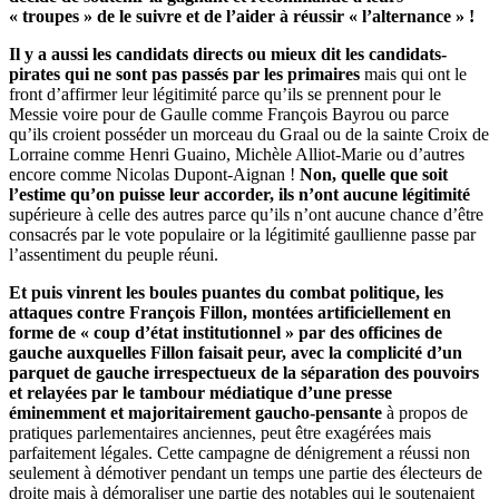
« troupes » de le suivre et de l’aider à réussir « l’alternance » !
Il y a aussi les candidats directs ou mieux dit les candidats-
pirates qui ne sont pas passés par les primaires
mais qui ont le
front d’affirmer leur légitimité parce qu’ils se prennent pour le
Messie voire pour de Gaulle comme François Bayrou ou parce
qu’ils croient posséder un morceau du Graal ou de la sainte Croix de
Lorraine comme Henri Guaino, Michèle Alliot-Marie ou d’autres
encore comme Nicolas Dupont-Aignan !
Non, quelle que soit
l’estime qu’on puisse leur accorder, ils n’ont aucune légitimité
supérieure à celle des autres parce qu’ils n’ont aucune chance d’être
consacrés par le vote populaire or la légitimité gaullienne passe par
l’assentiment du peuple réuni.
Et puis vinrent les boules puantes du combat politique, les
attaques contre François Fillon, montées artificiellement en
forme de « coup d’état institutionnel » par des officines de
gauche auxquelles Fillon faisait peur, avec la complicité d’un
parquet de gauche irrespectueux de la séparation des pouvoirs
et relayées par le tambour médiatique d’une presse
éminemment et majoritairement gaucho-pensante
à propos de
pratiques parlementaires anciennes, peut être exagérées mais
parfaitement légales. Cette campagne de dénigrement a réussi non
seulement à démotiver pendant un temps une partie des électeurs de
droite mais à démoraliser une partie des notables qui le soutenaient