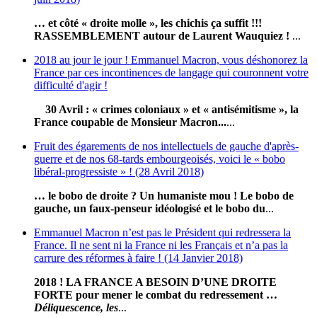
… et côté « droite molle », les chichis ça suffit !!!
RASSEMBLEMENT autour de Laurent Wauquiez !
...
2018 au jour le jour ! Emmanuel Macron, vous déshonorez la
France par ces incontinences de langage qui couronnent votre
difficulté d'agir !
30 Avril : « crimes coloniaux » et « antisémitisme », la
France coupable de Monsieur Macron...
...
Fruit des égarements de nos intellectuels de gauche d'après-
guerre et de nos 68-tards embourgeoisés, voici le « bobo
libéral-progressiste » ! (28 Avril 2018)
… le bobo de droite ? Un humaniste mou ! Le bobo de
gauche, un faux-penseur idéologisé et le bobo du
...
Emmanuel Macron n’est pas le Président qui redressera la
France. Il ne sent ni la France ni les Français et n’a pas la
carrure des réformes à faire ! (14 Janvier 2018)
2018 ! LA FRANCE A BESOIN D’UNE DROITE
FORTE pour mener le combat du redressement …
Déliquescence, les
...